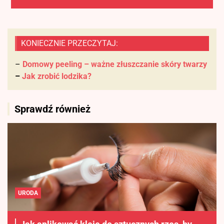
KONIECZNIE PRZECZYTAJ:
–
Domowy peeling – ważne złuszczanie skóry twarzy
–
Jak zrobić lodzika?
Sprawdź również
URODA