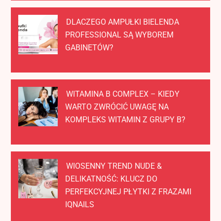
DLACZEGO AMPUŁKI BIELENDA
PROFESSIONAL SĄ WYBOREM
GABINETÓW?
WITAMINA B COMPLEX – KIEDY
WARTO ZWRÓCIĆ UWAGĘ NA
KOMPLEKS WITAMIN Z GRUPY B?
WIOSENNY TREND NUDE &
DELIKATNOŚĆ: KLUCZ DO
PERFEKCYJNEJ PŁYTKI Z FRAZAMI
IQNAILS