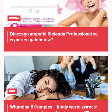
URODA
Dlaczego ampułki Bielenda Professional są
wyborem gabinetów?
INNE
Witamina B Complex – kiedy warto zwrócić