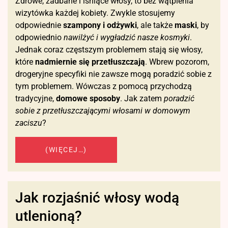
Zdrowe, zadbane i lśniące włosy, to bez wątpienia
wizytówka każdej kobiety. Zwykle stosujemy
odpowiednie
szampony i odżywki
, ale także
maski
, by
odpowiednio
nawilżyć i wygładzić nasze kosmyki
.
Jednak coraz częstszym problemem stają się włosy,
które
nadmiernie się przetłuszczają
. Wbrew pozorom,
drogeryjne specyfiki nie zawsze mogą poradzić sobie z
tym problemem. Wówczas z pomocą przychodzą
tradycyjne,
domowe sposoby
. Jak zatem
poradzić
sobie z przetłuszczającymi włosami w domowym
zaciszu
?
(WIĘCEJ…)
Jak rozjaśnić włosy wodą
utlenioną?