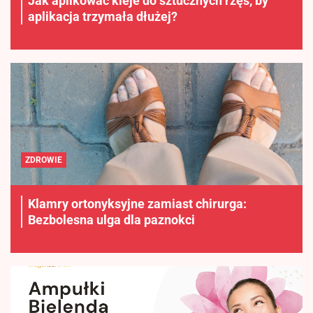
Jak aplikować kleje do sztucznych rzęs, by
aplikacja trzymała dłużej?
ZDROWIE
Klamry ortonyksyjne zamiast chirurga:
Bezbolesna ulga dla paznokci