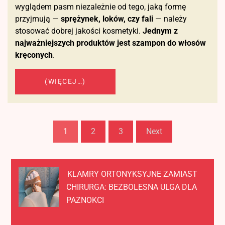
wyglądem pasm niezależnie od tego, jaką formę
przyjmują —
sprężynek, loków, czy fali
— należy
stosować dobrej jakości kosmetyki.
Jednym z
najważniejszych produktów jest szampon do włosów
kręconych
.
(WIĘCEJ…)
Stronicowanie
1
2
3
Next
wpisów
KLAMRY ORTONYKSYJNE ZAMIAST
CHIRURGA: BEZBOLESNA ULGA DLA
PAZNOKCI