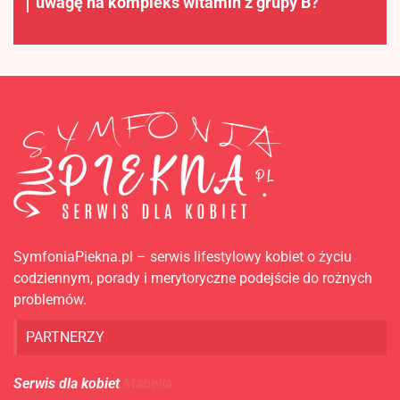
uwagę na kompleks witamin z grupy B?
SymfoniaPiekna.pl – serwis lifestylowy kobiet o życiu
codziennym, porady i merytoryczne podejście do rożnych
problemów.
PARTNERZY
Serwis dla kobiet
Mabella