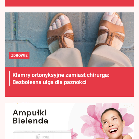
ZDROWIE
Klamry ortonyksyjne zamiast chirurga:
Bezbolesna ulga dla paznokci