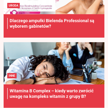
URODA
Dlaczego ampułki Bielenda Professional są
wyborem gabinetów?
INNE
Witamina B Complex – kiedy warto zwrócić
uwagę na kompleks witamin z grupy B?