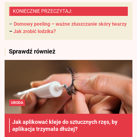
KONIECZNIE PRZECZYTAJ:
–
Domowy peeling – ważne złuszczanie skóry twarzy
–
Jak zrobić lodzika?
Sprawdź również
URODA
Jak aplikować kleje do sztucznych rzęs, by
aplikacja trzymała dłużej?