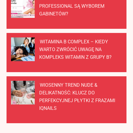
PROFESSIONAL SĄ WYBOREM
GABINETÓW?
WITAMINA B COMPLEX – KIEDY
WARTO ZWRÓCIĆ UWAGĘ NA
KOMPLEKS WITAMIN Z GRUPY B?
WIOSENNY TREND NUDE &
DELIKATNOŚĆ: KLUCZ DO
PERFEKCYJNEJ PŁYTKI Z FRAZAMI
IQNAILS