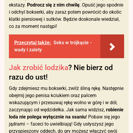
ekstazy.
Podrocz się z nim chwilę
. Opuść jego spodnie
i odchyl bokserki, aby zaraz potem powrócić do okolic
klatki piersiowej i sutków. Będzie doskonale wiedział,
co za moment nastąpi!
Przeczytaj także:
Seks w trójkącie -
wady i zalety
Jak zrobić lodzika
? Nie bierz od
razu do ust!
Gdy zdejmiesz mu bokserki, zwilż śliną rękę. Następnie
obejmij jego penisa kciukiem oraz palcem
wskazującym i przesuwaj rękę wolno w górę i w dół,
zaczynając od wędzidełka. Jak sama widzisz,
robienie
loda nie polega wyłącznie na ssaniu
! Pobaw się jego
jądrami – faceci to uwielbiają! Gdy usłyszysz jego
przyspieszony oddech, do gry możesz włączyć swój