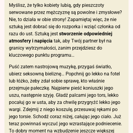
Myślisz, że tylko kobiety lubią, gdy pieszczoty
serwowane przez mężczyznę są powolne i zmysłowe?
Nie, to działa w obie strony! Zapamiętaj więc, że nie
sztuką jest dobrać się do rozporka i wziąć członka od
razu do ust. Sztuką jest
stworzenie odpowiedniej
atmosfery i napięcia
tak, aby Twój partner był na
granicy wytrzymałości, zanim przejdziesz do
kluczowego punktu programu…
Puść zatem nastrojową muzykę, przygaś światło,
ubierz seksowną bieliznę… Popchnij go lekko na fotel
lub łóżko, żeby zdał sobie sprawę, kto właśnie
przejmuje pałeczkę. Najpierw pieść koniuszki jego
uszu, następnie szyję. Gładź palcami jego tors, lekko
pocałuj go w usta, aby za chwilę przygryźć lekko jego
wargi. Zdejmij z niego koszulę, przesuwaj rękami po
jego torsie. Schodź coraz niżej, całując jego ciało. Już
teraz powinnaś wyczuć jego wzrastające podniecenie.
To dobry moment na wzbudzenie jeszcze większej