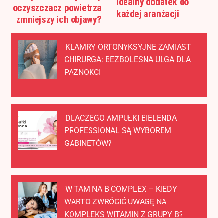
idealny dodatek do
oczyszczacz powietrza
każdej aranżacji
zmniejszy ich objawy?
KLAMRY ORTONYKSYJNE ZAMIAST
CHIRURGA: BEZBOLESNA ULGA DLA
PAZNOKCI
DLACZEGO AMPUŁKI BIELENDA
PROFESSIONAL SĄ WYBOREM
GABINETÓW?
WITAMINA B COMPLEX – KIEDY
WARTO ZWRÓCIĆ UWAGĘ NA
KOMPLEKS WITAMIN Z GRUPY B?