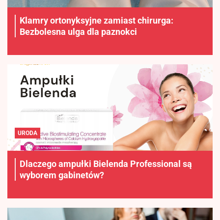
Klamry ortonyksyjne zamiast chirurga:
Bezbolesna ulga dla paznokci
URODA
Dlaczego ampułki Bielenda Professional są
wyborem gabinetów?