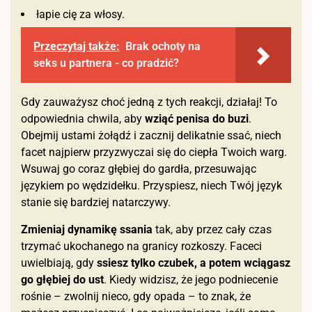
łapie cię za włosy.
Przeczytaj także:
Brak ochoty na
seks u partnera - co pradzić?
Gdy zauważysz choć jedną z tych reakcji, działaj! To
odpowiednia chwila, aby
wziąć penisa do buzi
.
Obejmij ustami żołądź i zacznij delikatnie ssać, niech
facet najpierw przyzwyczai się do ciepła Twoich warg.
Wsuwaj go coraz głębiej do gardła, przesuwając
językiem po wędzidełku. Przyspiesz, niech Twój język
stanie się bardziej natarczywy.
Zmieniaj dynamikę ssania
tak, aby przez cały czas
trzymać ukochanego na granicy rozkoszy. Faceci
uwielbiają, gdy
ssiesz tylko czubek, a potem wciągasz
go głębiej do ust
. Kiedy widzisz, że jego podniecenie
rośnie – zwolnij nieco, gdy opada – to znak, że