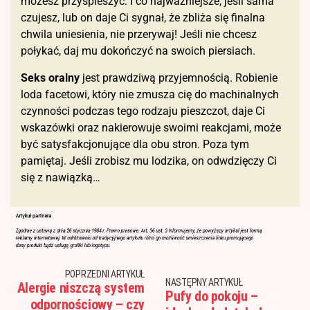
możesz przyspieszyć. I co najważniejsze, jeśli sama
czujesz, lub on daje Ci sygnał, że zbliża się finalna
chwila uniesienia, nie przerywaj! Jeśli nie chcesz
połykać, daj mu dokończyć na swoich piersiach.
Seks oralny
jest prawdziwą przyjemnością. Robienie
loda facetowi, który nie zmusza cię do machinalnych
czynności podczas tego rodzaju pieszczot, daje Ci
wskazówki oraz nakierowuje swoimi reakcjami, może
być satysfakcjonujące dla obu stron. Poza tym
pamiętaj. Jeśli zrobisz mu lodzika, on odwdzięczy Ci
się z nawiązką…
POPRZEDNI ARTYKUŁ
NASTĘPNY ARTYKUŁ
Alergie niszczą system
Pufy do pokoju –
odpornościowy – czy