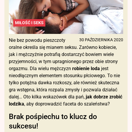
MIŁOŚĆ I SEKS
Nie bez powodu pieszczoty
30 PAŹDZIERNIKA 2020
oralne określa się mianem seksu. Zarówno kobiecie,
jak i mężczyźnie potrafią dostarczyć bowiem wiele
przyjemności, w tym upragnionego przez obie strony
orgazmu. Dla wielu mężczyzn
robienie loda
jest
nieodłącznym elementem stosunku płciowego. To nie
tylko potężna dawka rozkoszy, ale również skuteczna
gra wstępna, która rozpala zmysły i pozwala działać
dalej… Oto kilka wskazówek dla pań,
jak dobrze zrobić
lodzika
, aby doprowadzić faceta do szaleństwa?
Brak pośpiechu to klucz do
sukcesu!