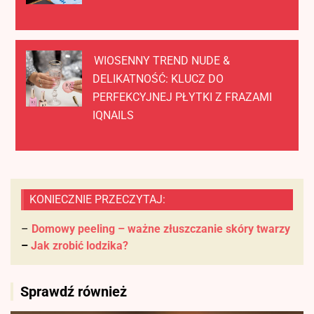
WIOSENNY TREND NUDE &
DELIKATNOŚĆ: KLUCZ DO
PERFEKCYJNEJ PŁYTKI Z FRAZAMI
IQNAILS
KONIECZNIE PRZECZYTAJ:
–
Domowy peeling – ważne złuszczanie skóry twarzy
–
Jak zrobić lodzika?
Sprawdź również