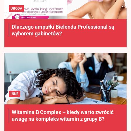
URODA
Dlaczego ampułki Bielenda Professional są
wyborem gabinetów?
INNE
Witamina B Complex – kiedy warto zwrócić
uwagę na kompleks witamin z grupy B?