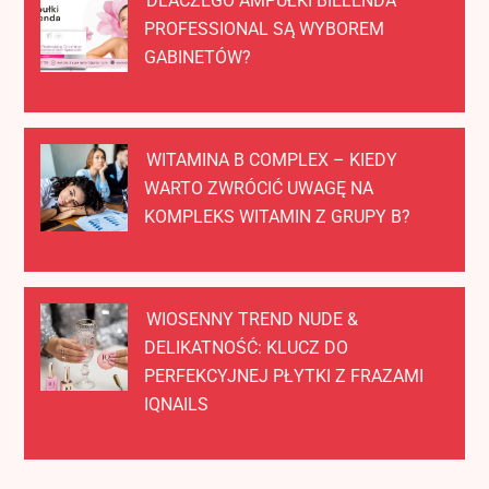
DLACZEGO AMPUŁKI BIELENDA
PROFESSIONAL SĄ WYBOREM
GABINETÓW?
WITAMINA B COMPLEX – KIEDY
WARTO ZWRÓCIĆ UWAGĘ NA
KOMPLEKS WITAMIN Z GRUPY B?
WIOSENNY TREND NUDE &
DELIKATNOŚĆ: KLUCZ DO
PERFEKCYJNEJ PŁYTKI Z FRAZAMI
IQNAILS