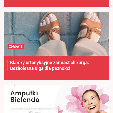
ZDROWIE
Klamry ortonyksyjne zamiast chirurga:
Bezbolesna ulga dla paznokci