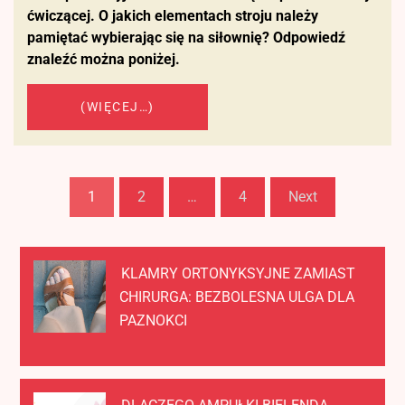
ćwiczącej. O jakich elementach stroju należy
pamiętać wybierając się na siłownię? Odpowiedź
znaleźć można poniżej.
(WIĘCEJ…)
Stronicowanie
1
2
…
4
Next
wpisów
KLAMRY ORTONYKSYJNE ZAMIAST
CHIRURGA: BEZBOLESNA ULGA DLA
PAZNOKCI