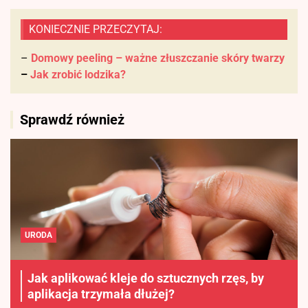
KONIECZNIE PRZECZYTAJ:
–
Domowy peeling – ważne złuszczanie skóry twarzy
–
Jak zrobić lodzika?
Sprawdź również
URODA
Jak aplikować kleje do sztucznych rzęs, by
aplikacja trzymała dłużej?