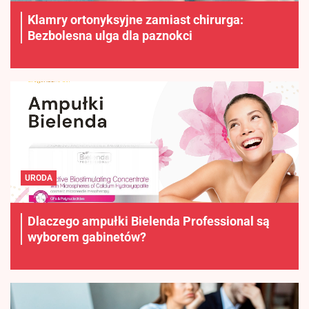
Klamry ortonyksyjne zamiast chirurga:
Bezbolesna ulga dla paznokci
URODA
Dlaczego ampułki Bielenda Professional są
wyborem gabinetów?