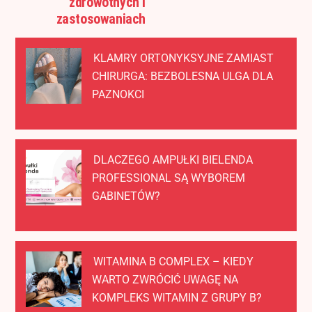
zdrowotnych i
zastosowaniach
KLAMRY ORTONYKSYJNE ZAMIAST
CHIRURGA: BEZBOLESNA ULGA DLA
PAZNOKCI
DLACZEGO AMPUŁKI BIELENDA
PROFESSIONAL SĄ WYBOREM
GABINETÓW?
WITAMINA B COMPLEX – KIEDY
WARTO ZWRÓCIĆ UWAGĘ NA
KOMPLEKS WITAMIN Z GRUPY B?