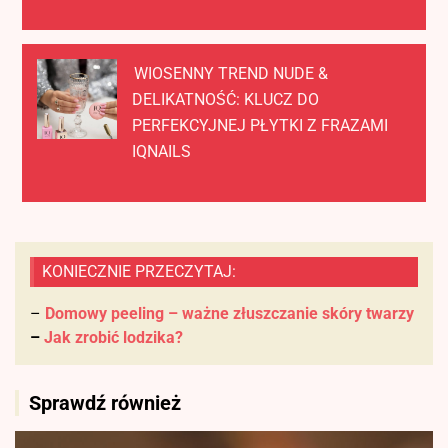
WIOSENNY TREND NUDE &
DELIKATNOŚĆ: KLUCZ DO
PERFEKCYJNEJ PŁYTKI Z FRAZAMI
IQNAILS
KONIECZNIE PRZECZYTAJ:
–
Domowy peeling – ważne złuszczanie skóry twarzy
–
Jak zrobić lodzika?
Sprawdź również