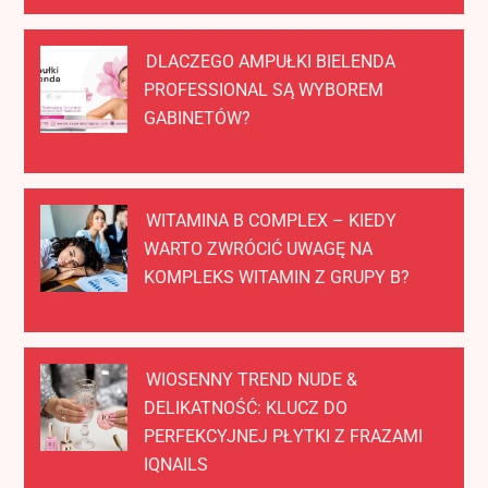
DLACZEGO AMPUŁKI BIELENDA
PROFESSIONAL SĄ WYBOREM
GABINETÓW?
WITAMINA B COMPLEX – KIEDY
WARTO ZWRÓCIĆ UWAGĘ NA
KOMPLEKS WITAMIN Z GRUPY B?
WIOSENNY TREND NUDE &
DELIKATNOŚĆ: KLUCZ DO
PERFEKCYJNEJ PŁYTKI Z FRAZAMI
IQNAILS