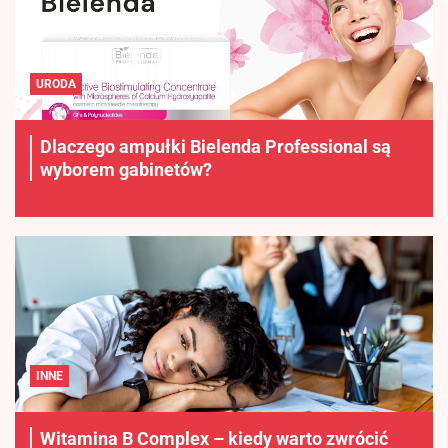
URODA
Dlaczego ampułki Bielenda Professional są
wyborem gabinetów?
INNE
Witamina B Complex – kiedy warto zwrócić