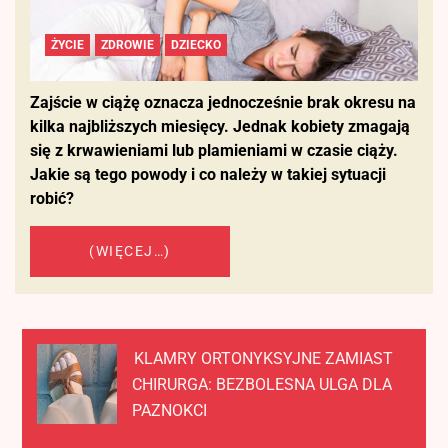
ŻYCIE
ZDROWIE
DZIECKO
Zajście w ciążę oznacza jednocześnie brak okresu na
kilka najbliższych miesięcy. Jednak kobiety zmagają
się z krwawieniami lub plamieniami w czasie ciąży.
Jakie są tego powody i co należy w takiej sytuacji
robić?
(WIĘCEJ…)
KLAMRY ORTONYKSYJNE ZAMIAST
CHIRURGA: BEZBOLESNA ULGA DLA
PAZNOKCI