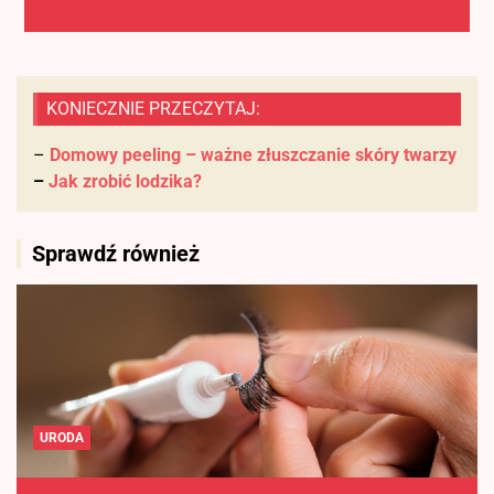
KONIECZNIE PRZECZYTAJ:
–
Domowy peeling – ważne złuszczanie skóry twarzy
–
Jak zrobić lodzika?
Sprawdź również
URODA