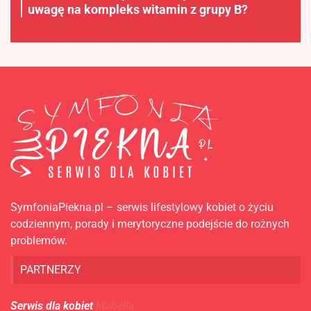
uwagę na kompleks witamin z grupy B?
SymfoniaPiekna.pl – serwis lifestylowy kobiet o życiu
codziennym, porady i merytoryczne podejście do rożnych
problemów.
PARTNERZY
Serwis dla kobiet
Mabella