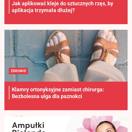
Jak aplikować kleje do sztucznych rzęs, by
aplikacja trzymała dłużej?
ZDROWIE
Klamry ortonyksyjne zamiast chirurga:
Bezbolesna ulga dla paznokci