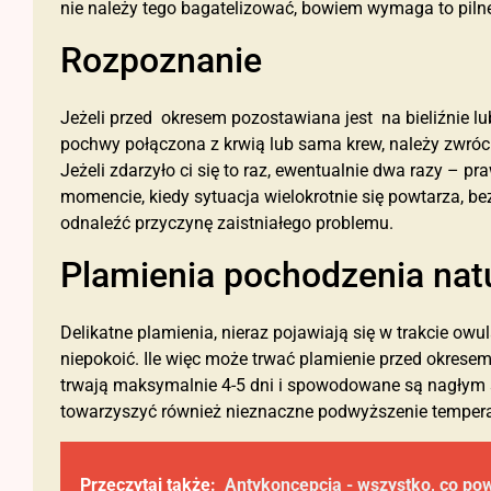
nie należy tego bagatelizować, bowiem wymaga to pilne
Rozpoznanie
Jeżeli przed okresem pozostawiana jest na bieliźnie lub
pochwy połączona z krwią lub sama krew, należy zwróci
Jeżeli zdarzyło ci się to raz, ewentualnie dwa razy – 
momencie, kiedy sytuacja wielokrotnie się powtarza, bezp
odnaleźć przyczynę zaistniałego problemu.
Plamienia pochodzenia nat
Delikatne plamienia, nieraz pojawiają się w trakcie owul
niepokoić. Ile więc może trwać plamienie przed okrese
trwają maksymalnie 4-5 dni i spowodowane są nagłym
towarzyszyć również nieznaczne podwyższenie temperatu
Przeczytaj także:
Antykoncepcja - wszystko, co pow