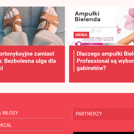
URODA
ortonyksyjne zamiast
Dlaczego ampułki Bie
a: Bezbolesna ulga dla
Professional są wybo
i
gabinetów?
A WŁOSY
PARTNERZY
 KCAL