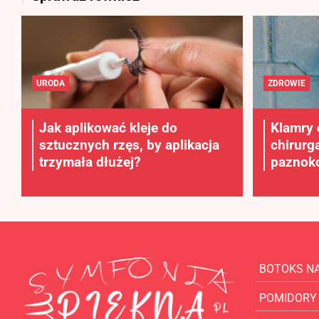
URODA
ZDROWIE
Jak aplikować kleje do
Klamry 
sztucznych rzęs, by aplikacja
chirurg
trzymała dłużej?
paznokc
BOTOKS N
POMIDORY