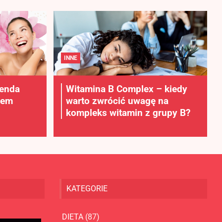
INNE
lenda
Witamina B Complex – kiedy
rem
warto zwrócić uwagę na
kompleks witamin z grupy B?
KATEGORIE
DIETA
(87)