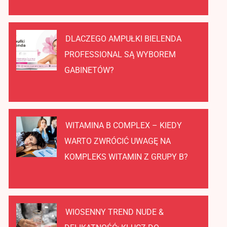
DLACZEGO AMPUŁKI BIELENDA
PROFESSIONAL SĄ WYBOREM
GABINETÓW?
WITAMINA B COMPLEX – KIEDY
WARTO ZWRÓCIĆ UWAGĘ NA
KOMPLEKS WITAMIN Z GRUPY B?
WIOSENNY TREND NUDE &