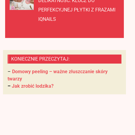
DELIKATNOŚĆ: KLUCZ DO
PERFEKCYJNEJ PŁYTKI Z FRAZAMI
IQNAILS
KONIECZNIE PRZECZYTAJ:
–
Domowy peeling – ważne złuszczanie skóry
twarzy
–
Jak zrobić lodzika?