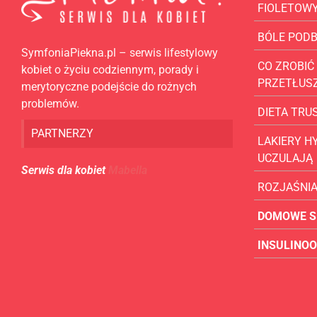
FIOLETOW
BÓLE POD
SymfoniaPiekna.pl – serwis lifestylowy
CO ZROBIĆ 
kobiet o życiu codziennym, porady i
PRZETŁUS
merytoryczne podejście do rożnych
problemów.
DIETA TR
PARTNERZY
LAKIERY H
UCZULAJĄ
Serwis dla kobiet
Mabella
ROZJAŚNI
DOMOWE S
INSULINO