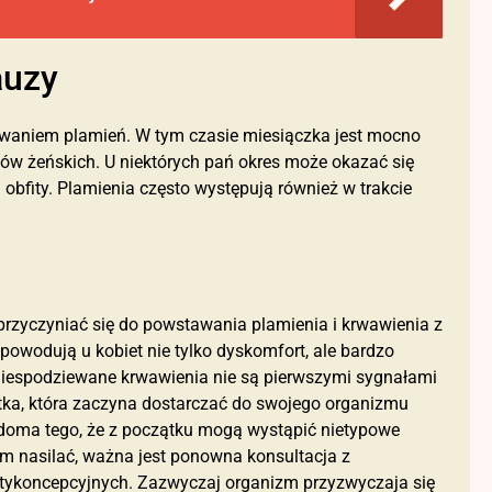
auzy
owaniem plamień. W tym czasie miesiączka jest mocno
w żeńskich. U niektórych pań okres może okazać się
j obfity. Plamienia często występują również w trakcie
rzyczyniać się do powstawania plamienia i krwawienia z
powodują u kobiet nie tylko dyskomfort, ale bardzo
 niespodziewane krwawienia nie są pierwszymi sygnałami
tka, która zaczyna dostarczać do swojego organizmu
doma tego, że z początku mogą wystąpić nietypowe
em nasilać, ważna jest ponowna konsultacja z
antykoncepcyjnych. Zazwyczaj organizm przyzwyczaja się