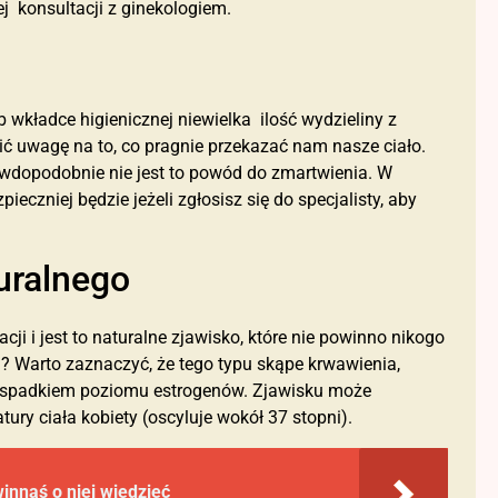
j konsultacji z ginekologiem.
 wkładce higienicznej niewielka ilość wydzieliny z
ć uwagę na to, co pragnie przekazać nam nasze ciało.
prawdopodobnie nie jest to powód do zmartwienia. W
ieczniej będzie jeżeli zgłosisz się do specjalisty, aby
uralnego
acji i jest to naturalne zjawisko, które nie powinno nikogo
m? Warto zaznaczyć, że tego typu skąpe krwawienia,
 spadkiem poziomu estrogenów. Zjawisku może
ry ciała kobiety (oscyluje wokół 37 stopni).
innaś o niej wiedzieć