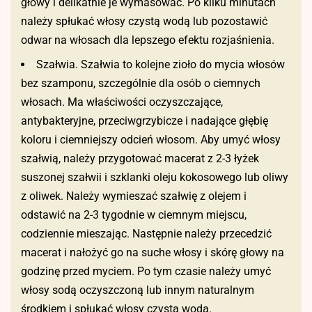
głowy i delikatnie je wymasować. Po kilku minutach
należy spłukać włosy czystą wodą lub pozostawić
odwar na włosach dla lepszego efektu rozjaśnienia.
Szałwia. Szałwia to kolejne zioło do mycia włosów
bez szamponu, szczególnie dla osób o ciemnych
włosach. Ma właściwości oczyszczające,
antybakteryjne, przeciwgrzybicze i nadające głębię
koloru i ciemniejszy odcień włosom. Aby umyć włosy
szałwią, należy przygotować macerat z 2-3 łyżek
suszonej szałwii i szklanki oleju kokosowego lub oliwy
z oliwek. Należy wymieszać szałwię z olejem i
odstawić na 2-3 tygodnie w ciemnym miejscu,
codziennie mieszając. Następnie należy przecedzić
macerat i nałożyć go na suche włosy i skórę głowy na
godzinę przed myciem. Po tym czasie należy umyć
włosy sodą oczyszczoną lub innym naturalnym
środkiem i spłukać włosy czystą wodą.