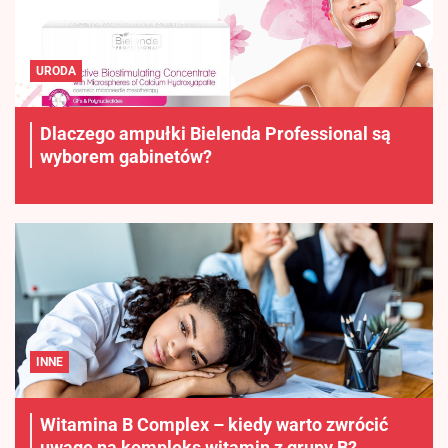
URODA
Dlaczego ampułki Bielenda Professional są
wyborem gabinetów?
INNE
Witamina B Complex – kiedy warto zwrócić
uwagę na kompleks witamin z grupy B?