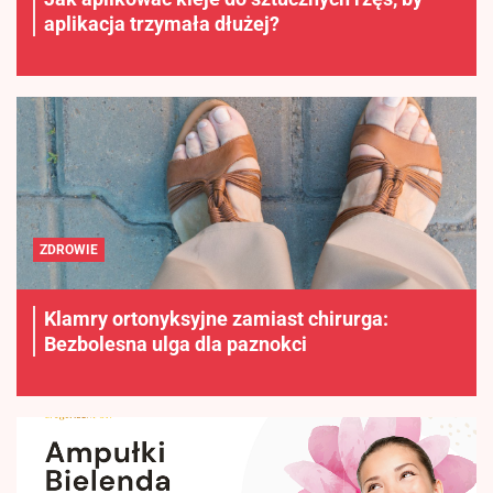
aplikacja trzymała dłużej?
ZDROWIE
Klamry ortonyksyjne zamiast chirurga:
Bezbolesna ulga dla paznokci