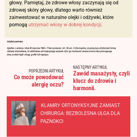
głowy. Pamiętaj, że zdrowe włosy zaczynają się od
zdrowej skóry głowy, dlatego warto również
zainwestować w naturalne olejki i odżywki, które
pomogą
utrzymać włosy w dobrej kondycji
.
NASTĘPNY ARTYKUŁ
POPRZEDNI ARTYKUŁ
Zawód masażysty, czyli
Co może powodować
klucz do zdrowia i
alergię oczu?
harmonii.
KLAMRY ORTONYKSYJNE ZAMIAST
CHIRURGA: BEZBOLESNA ULGA DLA
PAZNOKCI