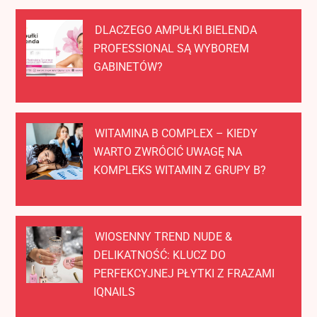
DLACZEGO AMPUŁKI BIELENDA
PROFESSIONAL SĄ WYBOREM
GABINETÓW?
WITAMINA B COMPLEX – KIEDY
WARTO ZWRÓCIĆ UWAGĘ NA
KOMPLEKS WITAMIN Z GRUPY B?
WIOSENNY TREND NUDE &
DELIKATNOŚĆ: KLUCZ DO
PERFEKCYJNEJ PŁYTKI Z FRAZAMI
IQNAILS