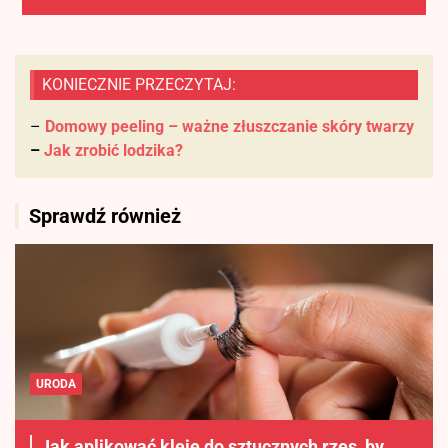
KONIECZNIE PRZECZYTAJ:
–
Domowy peeling – ważne złuszczanie skóry twarzy
–
Jak zrobić lodzika?
Sprawdź również
URODA
Jak aplikować kleje do sztucznych rzęs, by