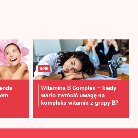
INNE
lenda
Witamina B Complex – kiedy
rem
warto zwrócić uwagę na
kompleks witamin z grupy B?