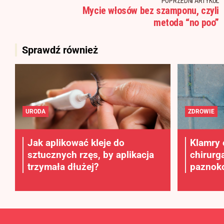
POPRZEDNI ARTYKUŁ
Mycie włosów bez szamponu, czyli
metoda “no poo”
Sprawdź również
URODA
ZDROWIE
Jak aplikować kleje do
Klamry 
sztucznych rzęs, by aplikacja
chirurg
trzymała dłużej?
paznokc