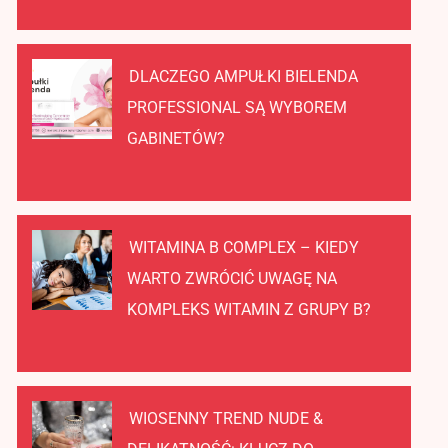
DLACZEGO AMPUŁKI BIELENDA
PROFESSIONAL SĄ WYBOREM
GABINETÓW?
WITAMINA B COMPLEX – KIEDY
WARTO ZWRÓCIĆ UWAGĘ NA
KOMPLEKS WITAMIN Z GRUPY B?
WIOSENNY TREND NUDE &