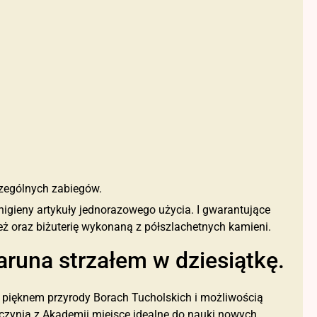
zególnych zabiegów.
igieny artykuły jednorazowego użycia. I gwarantujące
eż oraz biżuterię wykonaną z półszlachetnych kamieni.
runa strzałem w dziesiątkę.
 pięknem przyrody Borach Tucholskich i możliwością
zynią z Akademii miejsce idealne do nauki nowych