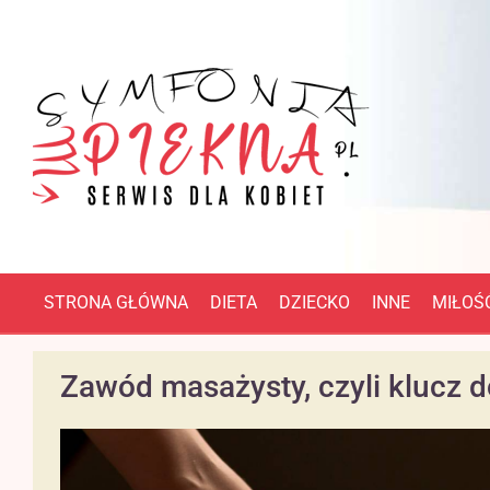
STRONA GŁÓWNA
DIETA
DZIECKO
INNE
MIŁOŚĆ
Zawód masażysty, czyli klucz d