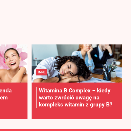
INNE
lenda
Witamina B Complex – kiedy
rem
warto zwrócić uwagę na
kompleks witamin z grupy B?