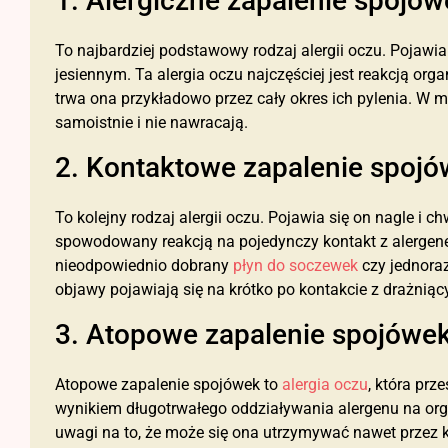
1. Alergiczne zapalenie spojów
To najbardziej podstawowy rodzaj alergii oczu. Pojawi
jesiennym. Ta alergia oczu najczęściej jest reakcją org
trwa ona przykładowo przez cały okres ich pylenia. W m
samoistnie i nie nawracają.
2. Kontaktowe zapalenie spoj
To kolejny rodzaj alergii oczu. Pojawia się on nagle i 
spowodowany reakcją na pojedynczy kontakt z alergen
nieodpowiednio dobrany
płyn do soczewek
czy jednoraz
objawy pojawiają się na krótko po kontakcie z drażnią
3. Atopowe zapalenie spojówe
Atopowe zapalenie spojówek to
alergia oczu
, która prz
wynikiem długotrwałego oddziaływania alergenu na org
uwagi na to, że może się ona utrzymywać nawet przez k