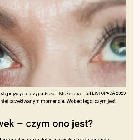
występujących przypadłości. Może ona
24 LISTOPADA 2023
mniej oczekiwanym momencie. Wobec tego, czym jest
wek – czym ono jest?
stan zapalny może dotyczyć wielu struktur aparatu