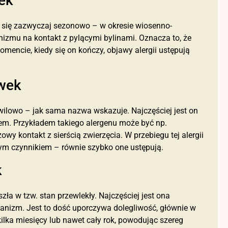
ek
a się zazwyczaj sezonowo – w okresie wiosenno-
anizmu na kontakt z pylącymi bylinami. Oznacza to, że
omencie, kiedy się on kończy, objawy alergii ustępują
ówek
chwilowo – jak sama nazwa wskazuje. Najczęściej jest on
em. Przykładem takiego alergenu może być np.
owy kontakt z sierścią zwierzęcia. W przebiegu tej alergii
cym czynnikiem – równie szybko one ustępują.
k
eszła w tzw. stan przewlekły. Najczęściej jest ona
anizm. Jest to dość uporczywa dolegliwość, głównie w
ilka miesięcy lub nawet cały rok, powodując szereg