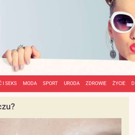
 I SEKS
MODA
SPORT
URODA
ZDROWIE
ŻYCIE
D
czu?