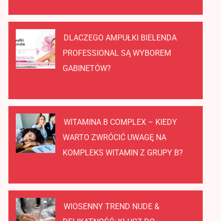
DLACZEGO AMPUŁKI BIELENDA
PROFESSIONAL SĄ WYBOREM
GABINETÓW?
WITAMINA B COMPLEX – KIEDY
WARTO ZWRÓCIĆ UWAGĘ NA
KOMPLEKS WITAMIN Z GRUPY B?
WIOSENNY TREND NUDE &