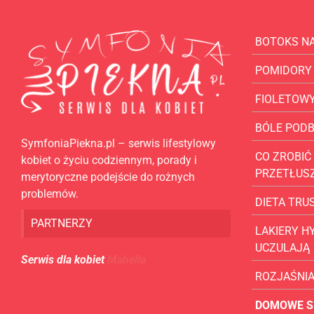
BOTOKS N
POMIDORY
FIOLETOW
BÓLE POD
SymfoniaPiekna.pl – serwis lifestylowy
CO ZROBIĆ 
kobiet o życiu codziennym, porady i
PRZETŁUS
merytoryczne podejście do rożnych
problemów.
DIETA TR
PARTNERZY
LAKIERY H
UCZULAJĄ
Serwis dla kobiet
Mabella
ROZJAŚNI
DOMOWE S