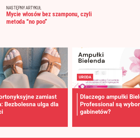
NASTĘPNY ARTYKUŁ
Mycie włosów bez szamponu, czyli
metoda “no poo”
URODA
ortonyksyjne zamiast
Dlaczego ampułki Bie
a: Bezbolesna ulga dla
Professional są wybo
i
gabinetów?