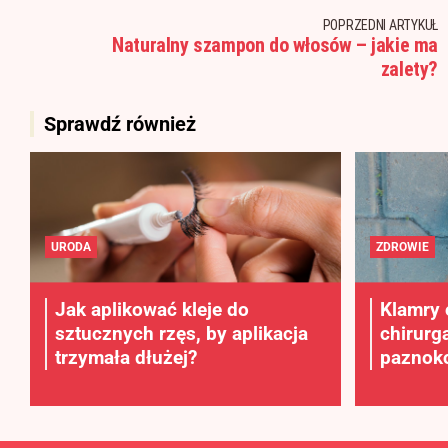
POPRZEDNI ARTYKUŁ
Naturalny szampon do włosów – jakie ma
zalety?
Sprawdź również
URODA
ZDROWIE
Jak aplikować kleje do
Klamry 
sztucznych rzęs, by aplikacja
chirurg
trzymała dłużej?
paznokc