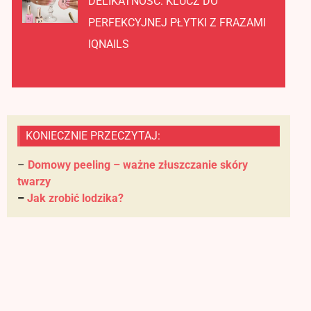
DELIKATNOŚĆ: KLUCZ DO
PERFEKCYJNEJ PŁYTKI Z FRAZAMI
IQNAILS
KONIECZNIE PRZECZYTAJ:
–
Domowy peeling – ważne złuszczanie skóry
twarzy
–
Jak zrobić lodzika?