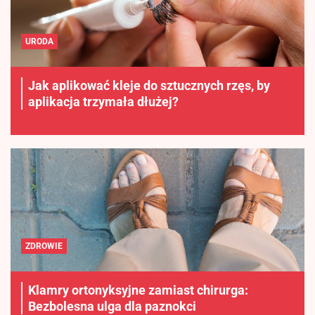
URODA
Jak aplikować kleje do sztucznych rzęs, by
aplikacja trzymała dłużej?
ZDROWIE
Klamry ortonyksyjne zamiast chirurga:
Bezbolesna ulga dla paznokci