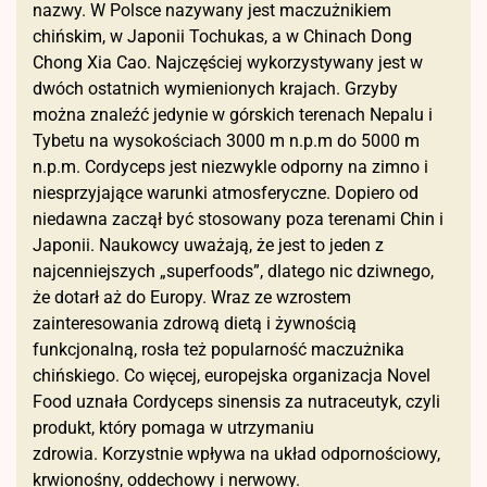
nazwy. W Polsce nazywany jest maczużnikiem
chińskim, w Japonii Tochukas, a w Chinach Dong
Chong Xia Cao. Najczęściej wykorzystywany jest w
dwóch ostatnich wymienionych krajach. Grzyby
można znaleźć jedynie w górskich terenach Nepalu i
Tybetu na wysokościach 3000 m n.p.m do 5000 m
n.p.m. Cordyceps jest niezwykle odporny na zimno i
niesprzyjające warunki atmosferyczne. Dopiero od
niedawna zaczął być stosowany poza terenami Chin i
Japonii. Naukowcy uważają, że jest to jeden z
najcenniejszych „superfoods”, dlatego nic dziwnego,
że dotarł aż do Europy. Wraz ze wzrostem
zainteresowania zdrową dietą i żywnością
funkcjonalną, rosła też popularność maczużnika
chińskiego. Co więcej, europejska organizacja Novel
Food uznała Cordyceps sinensis za nutraceutyk, czyli
produkt, który pomaga w utrzymaniu
zdrowia. Korzystnie wpływa na układ odpornościowy,
krwionośny, oddechowy i nerwowy.