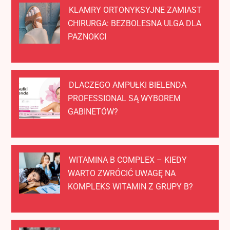
KLAMRY ORTONYKSYJNE ZAMIAST
CHIRURGA: BEZBOLESNA ULGA DLA
PAZNOKCI
DLACZEGO AMPUŁKI BIELENDA
PROFESSIONAL SĄ WYBOREM
GABINETÓW?
WITAMINA B COMPLEX – KIEDY
WARTO ZWRÓCIĆ UWAGĘ NA
KOMPLEKS WITAMIN Z GRUPY B?