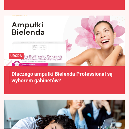
URODA
Dlaczego ampułki Bielenda Professional są
wyborem gabinetów?