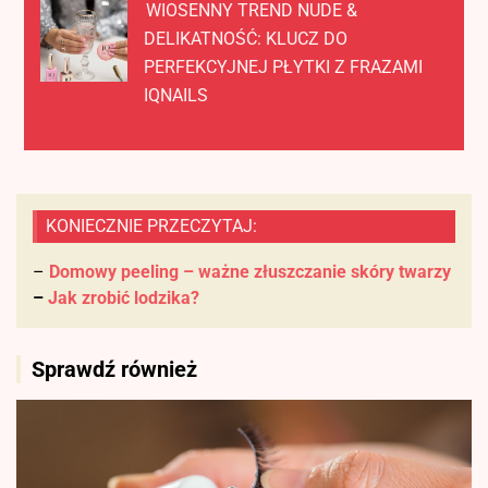
WIOSENNY TREND NUDE &
DELIKATNOŚĆ: KLUCZ DO
PERFEKCYJNEJ PŁYTKI Z FRAZAMI
IQNAILS
KONIECZNIE PRZECZYTAJ:
–
Domowy peeling – ważne złuszczanie skóry twarzy
–
Jak zrobić lodzika?
Sprawdź również