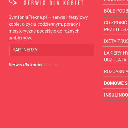
BÓLE POD
SymfoniaPiekna.pl – serwis lifestylowy
CO ZROBIĆ 
kobiet o życiu codziennym, porady i
PRZETŁUS
merytoryczne podejście do rożnych
problemów.
DIETA TR
PARTNERZY
LAKIERY H
UCZULAJĄ
Serwis dla kobiet
Mabella
ROZJAŚNI
DOMOWE S
INSULINO