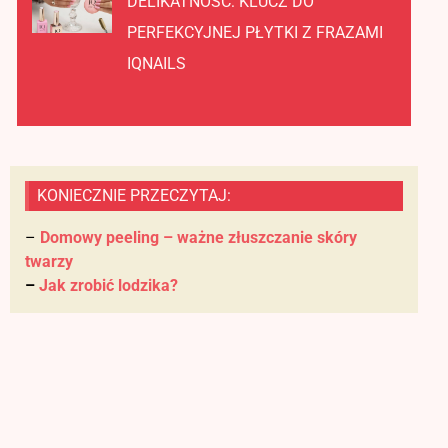
DELIKATNOŚĆ: KLUCZ DO
PERFEKCYJNEJ PŁYTKI Z FRAZAMI
IQNAILS
KONIECZNIE PRZECZYTAJ:
–
Domowy peeling – ważne złuszczanie skóry
twarzy
–
Jak zrobić lodzika?