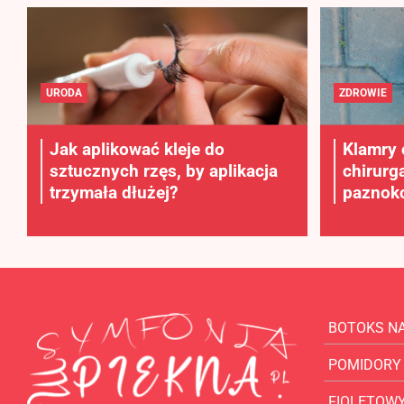
URODA
ZDROWIE
Jak aplikować kleje do
Klamry 
sztucznych rzęs, by aplikacja
chirurg
trzymała dłużej?
paznokc
BOTOKS N
POMIDORY
FIOLETOW