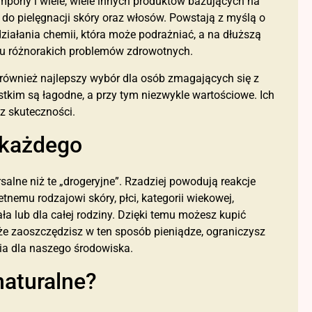
zampony i wiele, wiele innych produktów bazujących na
 do pielęgnacji skóry oraz włosów. Powstają z myślą o
działania chemii, która może podrażniać, a na dłuższą
ju różnorakich problemów zdrowotnych.
 również najlepszy wybór dla osób zmagających się z
stkim są łagodne, a przy tym niezwykle wartościowe. Ich
az skuteczności.
 każdego
salne niż te „drogeryjne”. Rzadziej powodują reakcje
tnemu rodzajowi skóry, płci, kategorii wiekowej,
iała lub dla całej rodziny. Dzięki temu możesz kupić
że zaoszczędzisz w ten sposób pieniądze, ograniczysz
ia dla naszego środowiska.
aturalne?