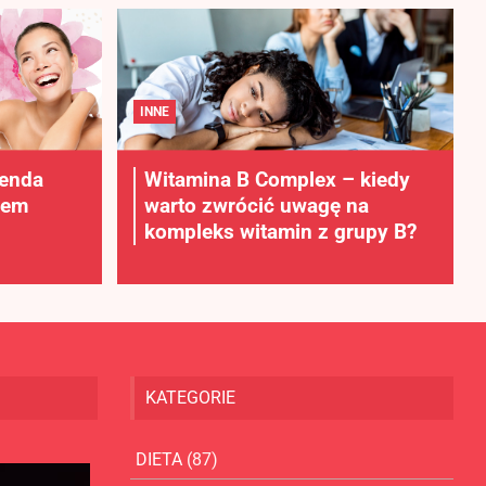
INNE
lenda
Witamina B Complex – kiedy
rem
warto zwrócić uwagę na
kompleks witamin z grupy B?
KATEGORIE
DIETA
(87)