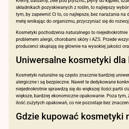
Kremy, balsamy, żele pod prysznic, płyny do kąpieli, s
składnikach pozyskiwanych z roślin, to najlepszy wybór
tym, by zapewnić Ci to, co najlepsze, bez narażania na 
metę wnikając do organizmu, przyczyniać się do rozwo
Kosmetyki pochodzenia naturalnego to niejednokrotnie
problemem alergii, chorobami skóry i AZS. Przede wszy
producenci skupiają się głównie na wysokiej jakości or
Uniwersalne kosmetyki dla
Kosmetyki naturalne są często znacznie bardziej uniwer
alergiczne i są bezpieczne. Nawet te dedykowane konkre
niejednokrotnie sprawdzą się do większej ilości partii c
większe, bardziej ekonomiczne opakowanie. Poza tym, 
ilość zużytych opakowań, co nie pozostaje bez znaczen
Gdzie kupować kosmetyki n