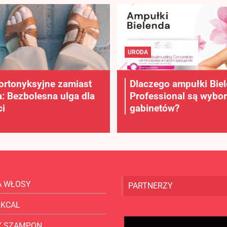
URODA
ortonyksyjne zamiast
Dlaczego ampułki Bie
a: Bezbolesna ulga dla
Professional są wybo
i
gabinetów?
A WŁOSY
PARTNERZY
 KCAL
Y SZAMPON