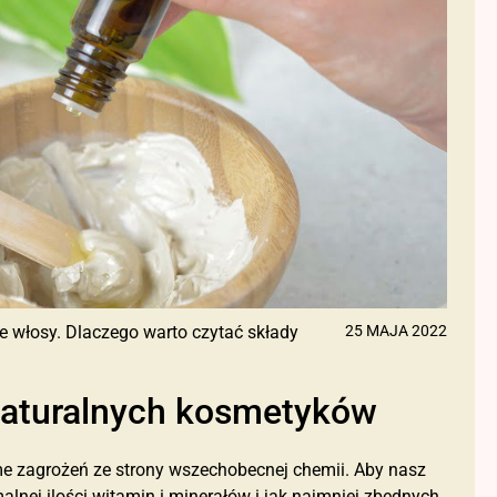
e włosy. Dlaczego warto czytać składy
25 MAJA 2022
 naturalnych kosmetyków
me zagrożeń ze strony wszechobecnej chemii. Aby nasz
nej ilości witamin i minerałów i jak najmniej zbędnych