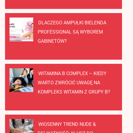
DLACZEGO AMPUŁKI BIELENDA
PROFESSIONAL SĄ WYBOREM
GABINETÓW?
WITAMINA B COMPLEX – KIEDY
WARTO ZWRÓCIĆ UWAGĘ NA
KOMPLEKS WITAMIN Z GRUPY B?
WIOSENNY TREND NUDE &