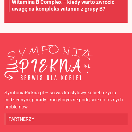
Witamina B Complex – kiedy warto zwrócić
uwagę na kompleks witamin z grupy B?
SymfoniaPiekna.pl – serwis lifestylowy kobiet o życiu
codziennym, porady i merytoryczne podejście do rożnych
problemów.
PARTNERZY