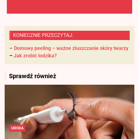
KONIECZNIE PRZECZYTAJ:
–
Domowy peeling – ważne złuszczanie skóry twarzy
–
Jak zrobić lodzika?
Sprawdź również
URODA