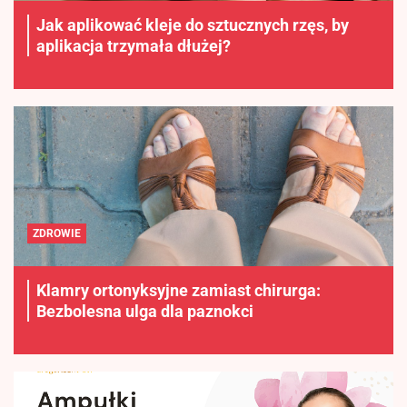
Jak aplikować kleje do sztucznych rzęs, by
aplikacja trzymała dłużej?
ZDROWIE
Klamry ortonyksyjne zamiast chirurga:
Bezbolesna ulga dla paznokci