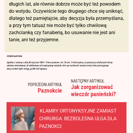
długich lat, ale równie dobrze może być też powodem
do wstydu. Oczywiście tego drugiego chce się uniknąć,
dlatego też pamiętajcie, aby decyzja była przemyślana,
a przy tym tatuaż nie może być tylko chwilową
zachcianką czy fanaberią, bo usuwanie nie jest ani
tanie, ani też przyjemne.
NASTĘPNY ARTYKUŁ
POPRZEDNI ARTYKUŁ
Jak zorganizować
Paznokcie
wieczór panieński?
KLAMRY ORTONYKSYJNE ZAMIAST
CHIRURGA: BEZBOLESNA ULGA DLA
PAZNOKCI