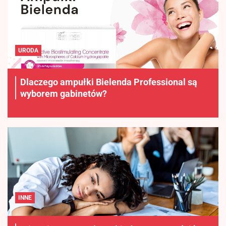
URODA
Dlaczego ampułki Bielenda Professional są
wyborem gabinetów?
INNE