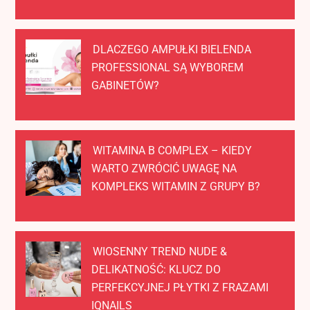
DLACZEGO AMPUŁKI BIELENDA
PROFESSIONAL SĄ WYBOREM
GABINETÓW?
WITAMINA B COMPLEX – KIEDY
WARTO ZWRÓCIĆ UWAGĘ NA
KOMPLEKS WITAMIN Z GRUPY B?
WIOSENNY TREND NUDE &
DELIKATNOŚĆ: KLUCZ DO
PERFEKCYJNEJ PŁYTKI Z FRAZAMI
IQNAILS