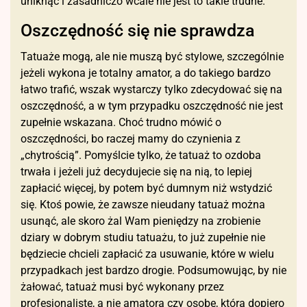
uniknąć i zasadniczo wcale nie jest to takie trudne.
Oszczędność się nie sprawdza
Tatuaże mogą, ale nie muszą być stylowe, szczególnie
jeżeli wykona je totalny amator, a do takiego bardzo
łatwo trafić, wszak wystarczy tylko zdecydować się na
oszczędność, a w tym przypadku oszczędność nie jest
zupełnie wskazana. Choć trudno mówić o
oszczędności, bo raczej mamy do czynienia z
„chytrością”. Pomyślcie tylko, że tatuaż to ozdoba
trwała i jeżeli już decydujecie się na nią, to lepiej
zapłacić więcej, by potem być dumnym niż wstydzić
się. Ktoś powie, że zawsze nieudany tatuaż można
usunąć, ale skoro żal Wam pieniędzy na zrobienie
dziary w dobrym studiu tatuażu, to już zupełnie nie
będziecie chcieli zapłacić za usuwanie, które w wielu
przypadkach jest bardzo drogie. Podsumowując, by nie
żałować, tatuaż musi być wykonany przez
profesjonalistę, a nie amatora czy osobę, która dopiero