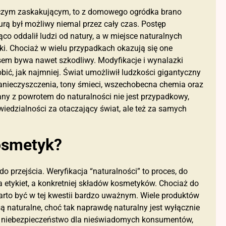
niczym zaskakującym, to z domowego ogródka brano
turą był możliwy niemal przez cały czas. Postęp
co oddalił ludzi od natury, a w miejsce naturalnych
ki. Chociaż w wielu przypadkach okazują się one
asem bywa nawet szkodliwy. Modyfikacje i wynalazki
obić, jak najmniej. Świat umożliwił ludzkości gigantyczny
Zanieczyszczenia, tony śmieci, wszechobecna chemia oraz
y z powrotem do naturalności nie jest przypadkowy,
dzialności za otaczający świat, ale też za samych
osmetyk?
o przejścia. Weryfikacja “naturalności” to proces, do
 etykiet, a konkretniej składów kosmetyków. Chociaż do
warto być w tej kwestii bardzo uważnym. Wiele produktów
ą naturalne, choć tak naprawdę naturalny jest wyłącznie
o niebezpieczeństwo dla nieświadomych konsumentów,