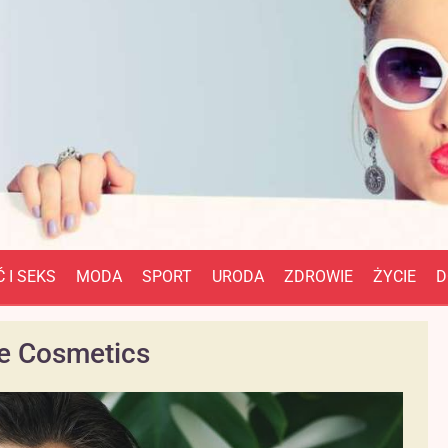
 I SEKS
MODA
SPORT
URODA
ZDROWIE
ŻYCIE
D
e Cosmetics