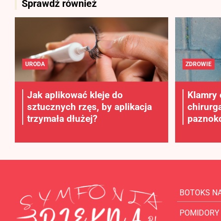
Sprawdź również
URODA
ZDROWIE
Jak aplikować kleje do
Klamry 
sztucznych rzęs, by aplikacja
chirurg
trzymała dłużej?
paznokc
BOTOKS N
POMIDORY