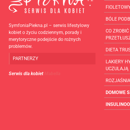
FIOLETOW
BÓLE POD
SymfoniaPiekna.pl – serwis lifestylowy
CO ZROBIĆ 
kobiet o życiu codziennym, porady i
PRZETŁUS
merytoryczne podejście do rożnych
problemów.
DIETA TR
PARTNERZY
LAKIERY H
UCZULAJĄ
Serwis dla kobiet
Mabella
ROZJAŚNI
DOMOWE S
INSULINO