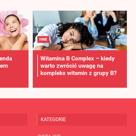
INNE
lenda
Witamina B Complex – kiedy
rem
warto zwrócić uwagę na
kompleks witamin z grupy B?
KATEGORIE