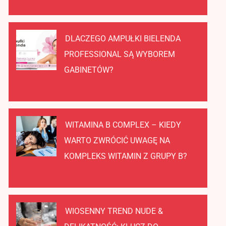
DLACZEGO AMPUŁKI BIELENDA
PROFESSIONAL SĄ WYBOREM
GABINETÓW?
WITAMINA B COMPLEX – KIEDY
WARTO ZWRÓCIĆ UWAGĘ NA
KOMPLEKS WITAMIN Z GRUPY B?
WIOSENNY TREND NUDE &