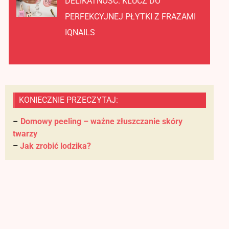
DELIKATNOŚĆ: KLUCZ DO
PERFEKCYJNEJ PŁYTKI Z FRAZAMI
IQNAILS
KONIECZNIE PRZECZYTAJ:
–
Domowy peeling – ważne złuszczanie skóry
twarzy
–
Jak zrobić lodzika?