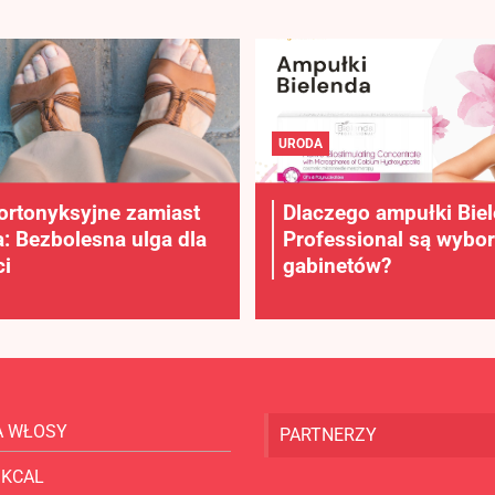
URODA
ortonyksyjne zamiast
Dlaczego ampułki Bie
a: Bezbolesna ulga dla
Professional są wybo
i
gabinetów?
A WŁOSY
PARTNERZY
 KCAL