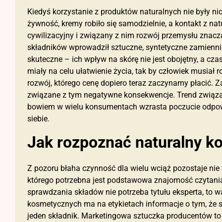
Kiedyś korzystanie z produktów naturalnych nie były 
żywność, kremy robiło się samodzielnie, a kontakt z na
cywilizacyjny i związany z nim rozwój przemysłu znaczą
składników wprowadził sztuczne, syntetyczne zamienni
skuteczne – ich wpływ na skórę nie jest obojętny, a cz
miały na celu ułatwienie życia, tak by człowiek musiał r
rozwój, którego cenę dopiero teraz zaczynamy płacić. 
związane z tym negatywne konsekwencje. Trend związan
bowiem w wielu konsumentach wzrasta poczucie odpowie
siebie.
Jak rozpoznać naturalny k
Z pozoru błaha czynność dla wielu wciąż pozostaje nie d
którego potrzebna jest podstawowa znajomość czytania
sprawdzania składów nie potrzeba tytułu eksperta, to 
kosmetycznych ma na etykietach informacje o tym, że s
jeden składnik. Marketingowa sztuczka producentów t