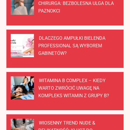
CHIRURGA: BEZBOLESNA ULGA DLA
PAZNOKCI
DLACZEGO AMPUŁKI BIELENDA
PROFESSIONAL SĄ WYBOREM
GABINETÓW?
WITAMINA B COMPLEX – KIEDY
WARTO ZWRÓCIĆ UWAGĘ NA
KOMPLEKS WITAMIN Z GRUPY B?
WIOSENNY TREND NUDE &