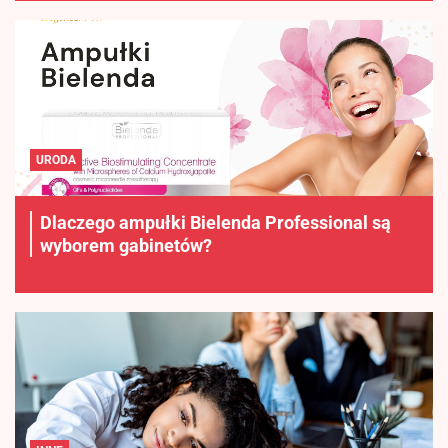
URODA
Dlaczego ampułki Bielenda Professional są
wyborem gabinetów?