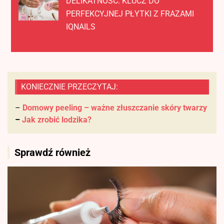
DELIKATNOŚĆ: KLUCZ DO
PERFEKCYJNEJ PŁYTKI Z FRAZAMI
IQNAILS
KONIECZNIE PRZECZYTAJ:
–
Domowy peeling – ważne złuszczanie skóry twarzy
–
Jak zrobić lodzika?
Sprawdź również