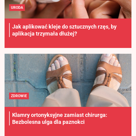
URODA
Jak aplikować kleje do sztucznych rzęs, by
aplikacja trzymała dłużej?
ZDROWIE
Klamry ortonyksyjne zamiast chirurga:
Bezbolesna ulga dla paznokci