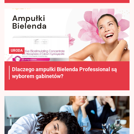
URODA
Dlaczego ampułki Bielenda Professional są
wyborem gabinetów?