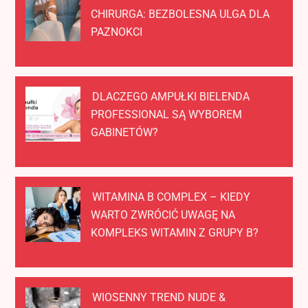
CHIRURGA: BEZBOLESNA ULGA DLA
PAZNOKCI
DLACZEGO AMPUŁKI BIELENDA
PROFESSIONAL SĄ WYBOREM
GABINETÓW?
WITAMINA B COMPLEX – KIEDY
WARTO ZWRÓCIĆ UWAGĘ NA
KOMPLEKS WITAMIN Z GRUPY B?
WIOSENNY TREND NUDE &