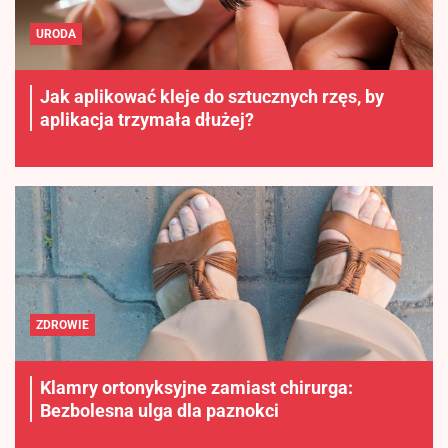
URODA
Jak aplikować kleje do sztucznych rzęs, by
aplikacja trzymała dłużej?
ZDROWIE
Klamry ortonyksyjne zamiast chirurga:
Bezbolesna ulga dla paznokci