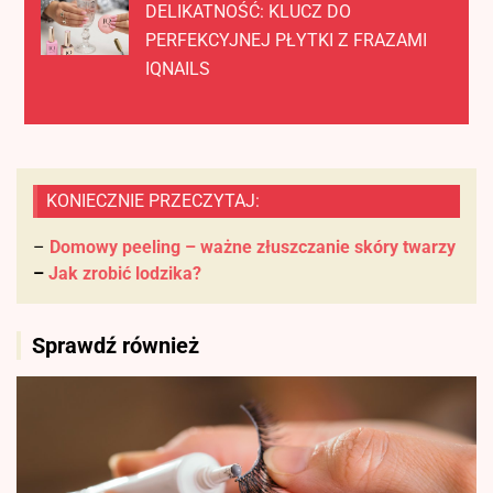
DELIKATNOŚĆ: KLUCZ DO
PERFEKCYJNEJ PŁYTKI Z FRAZAMI
IQNAILS
KONIECZNIE PRZECZYTAJ:
–
Domowy peeling – ważne złuszczanie skóry twarzy
–
Jak zrobić lodzika?
Sprawdź również