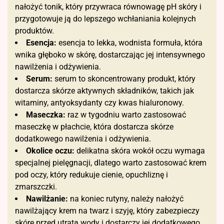
nałożyć tonik, który przywraca równowagę pH skóry i
przygotowuje ją do lepszego wchłaniania kolejnych
produktów.
Esencja:
esencja to lekka, wodnista formuła, która
wnika głęboko w skórę, dostarczając jej intensywnego
nawilżenia i odżywienia.
Serum:
serum to skoncentrowany produkt, który
dostarcza skórze aktywnych składników, takich jak
witaminy, antyoksydanty czy kwas hialuronowy.
Maseczka:
raz w tygodniu warto zastosować
maseczkę w płachcie, która dostarcza skórze
dodatkowego nawilżenia i odżywienia.
Okolice oczu:
delikatna skóra wokół oczu wymaga
specjalnej pielęgnacji, dlatego warto zastosować krem
pod oczy, który redukuje cienie, opuchliznę i
zmarszczki.
Nawilżanie:
na koniec rutyny, należy nałożyć
nawilżający krem na twarz i szyję, który zabezpieczy
skórę przed utratą wody i dostarczy jej dodatkowego