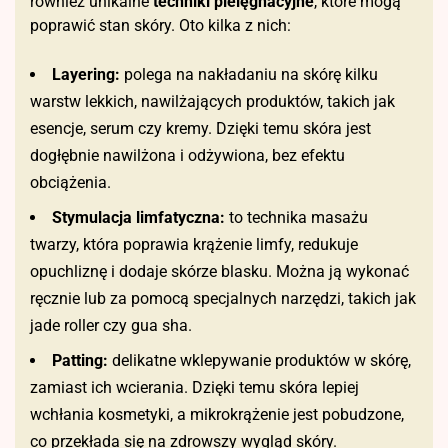
również unikalne
techniki pielęgnacyjne
, które mogą
poprawić stan skóry. Oto kilka z nich:
Layering:
polega na nakładaniu na skórę kilku
warstw lekkich, nawilżających produktów, takich jak
esencje, serum czy kremy. Dzięki temu skóra jest
dogłębnie nawilżona i odżywiona, bez efektu
obciążenia.
Stymulacja limfatyczna:
to technika masażu
twarzy, która poprawia krążenie limfy, redukuje
opuchliznę i dodaje skórze blasku. Można ją wykonać
ręcznie lub za pomocą specjalnych narzędzi, takich jak
jade roller czy gua sha.
Patting:
delikatne wklepywanie produktów w skórę,
zamiast ich wcierania. Dzięki temu skóra lepiej
wchłania kosmetyki, a mikrokrążenie jest pobudzone,
co przekłada się na zdrowszy wygląd skóry.