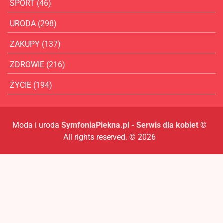
SPORT
(46)
URODA
(298)
ZAKUPY
(137)
ZDROWIE
(216)
ŻYCIE
(194)
Moda i uroda
SymfoniaPiekna.pl - Serwis dla kobiet
©
All rights reserved. © 2026