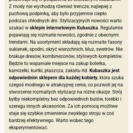
Z mody nie wychodzą również trencze, najlepiej z
puchową podpinką, aby było przyjemnie ciepło
podczas chłodnych dni. Stylizacyjnych nowości warto
szukać w
sklepie internetowym Kubaszka
. Regularnie
pojawiają się rozmaite nowości, zgodnie z obecnymi
trendami. Na asortyment składają się rozmaite fasony
sukienek, spodni, okryć wierzchnich, bluz, swetrów. Nie
brakuje dresów, kombinezonów, stylowych kompletów.
Będzie to wspaniałe miejsce na zakup bolerka,
kamizelki, kurtki, płaszcza, żakietu itd.
Kubaszka jest
odpowiednim sklepem dla każdej kobiety
, która szuka
czegoś modnego w atrakcyjnej cenie, co pozwoli jej na
stworzenie rozmaitych stylizacji na różne okazje. Strój
byłby niekompletny bez odpowiednich butów, torebki i
szeregu innych akcesoriów. Za ich pomocą możliwe
staje się szybkie zmienienie zwykłego stroju w coś
bardziej efektywnego. Warto wobec tego
eksperymentować.