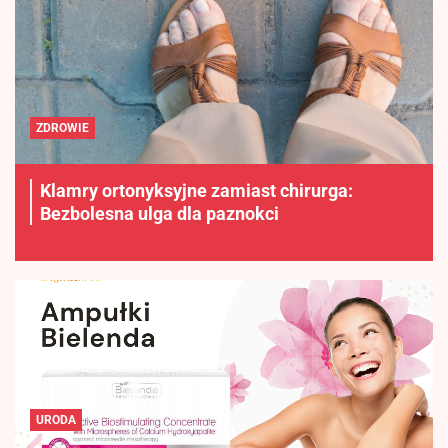
ZDROWIE
Klamry ortonyksyjne zamiast chirurga:
Bezbolesna ulga dla paznokci
URODA