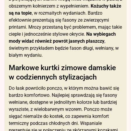
obszernym kołnierzem z wypełnieniem.
Kożuchy także
są na topie
, w rozmaitych wydaniach. Bardzo
efektownie prezentują się fasony ze zwierzęcymi
printami. Mrozy przestaną być problemem, mając takie
ciepłe i jednocześnie stylowe okrycie.
Na wybiegach
mody widać również powrót jasnych płaszczy
,
świetnym przykładem będzie fason długi, wełniany, w
białym wydaniu.
Markowe kurtki zimowe damskie
w codziennych stylizacjach
Do łask powróciło ponczo, w którym można bawić się
bardzo komfortowo. Najlepiej sprawdzają się fasony
wełniane, dostępne w jednolitym kolorze lub bardziej
wyraziste, z wielobarwnym wzorem. Ponczo może
sięgać niemalże do kostek, co zapewnia komfort
termiczny podczas chłodnych dni. Wspaniale
prezentuje się w połączeniu ze skórzanymi kozakami.