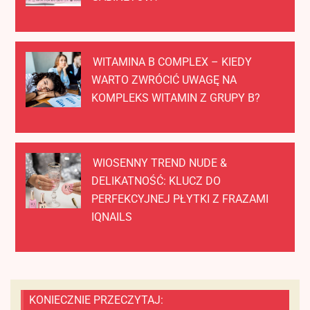
WITAMINA B COMPLEX – KIEDY
WARTO ZWRÓCIĆ UWAGĘ NA
KOMPLEKS WITAMIN Z GRUPY B?
WIOSENNY TREND NUDE &
DELIKATNOŚĆ: KLUCZ DO
PERFEKCYJNEJ PŁYTKI Z FRAZAMI
IQNAILS
KONIECZNIE PRZECZYTAJ: