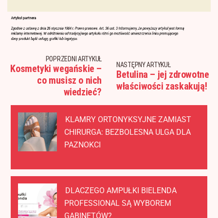
POPRZEDNI ARTYKUŁ
NASTĘPNY ARTYKUŁ
Kosmetyki wegańskie –
Betulina – jej zdrowotne
co musisz o nich
właściwości zaskakują!
wiedzieć?
KLAMRY ORTONYKSYJNE ZAMIAST
CHIRURGA: BEZBOLESNA ULGA DLA
PAZNOKCI
DLACZEGO AMPUŁKI BIELENDA
PROFESSIONAL SĄ WYBOREM
GABINETÓW?