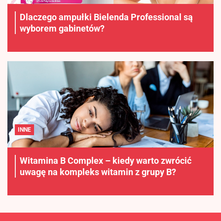
Dlaczego ampułki Bielenda Professional są
wyborem gabinetów?
INNE
Witamina B Complex – kiedy warto zwrócić
uwagę na kompleks witamin z grupy B?