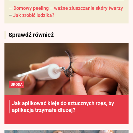
–
Domowy peeling – ważne złuszczanie skóry twarzy
–
Jak zrobić lodzika?
Sprawdź również
URODA
Jak aplikować kleje do sztucznych rzęs, by
aplikacja trzymała dłużej?