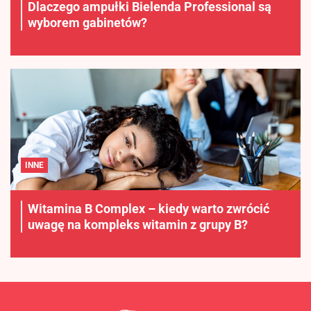
Dlaczego ampułki Bielenda Professional są
wyborem gabinetów?
INNE
Witamina B Complex – kiedy warto zwrócić
uwagę na kompleks witamin z grupy B?