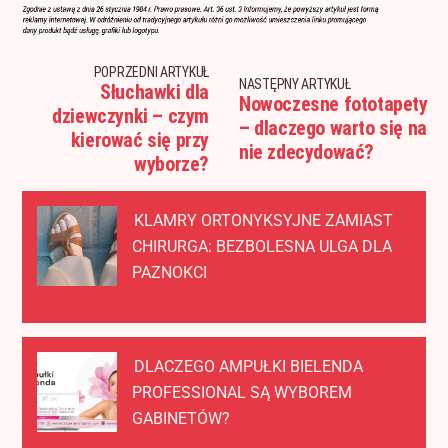
POPRZEDNI ARTYKUŁ
NASTĘPNY ARTYKUŁ
Słuchawki dla
Nowoczesne fototapety
dziewczynki – czym
– dlaczego warto się na
kierować się przy
nie zdecydować?
wyborze?
KLAMRY ORTONYKSYJNE ZAMIAST
CHIRURGA: BEZBOLESNA ULGA DLA
PAZNOKCI
DLACZEGO AMPUŁKI BIELENDA
PROFESSIONAL SĄ WYBOREM
GABINETÓW?