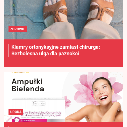
ZDROWIE
Klamry ortonyksyjne zamiast chirurga:
Bezbolesna ulga dla paznokci
URODA