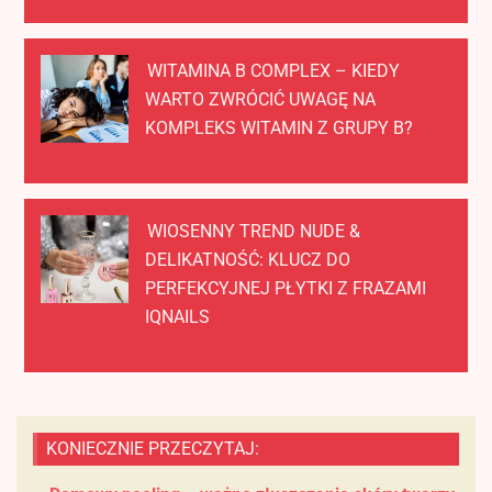
WITAMINA B COMPLEX – KIEDY
WARTO ZWRÓCIĆ UWAGĘ NA
KOMPLEKS WITAMIN Z GRUPY B?
WIOSENNY TREND NUDE &
DELIKATNOŚĆ: KLUCZ DO
PERFEKCYJNEJ PŁYTKI Z FRAZAMI
IQNAILS
KONIECZNIE PRZECZYTAJ: