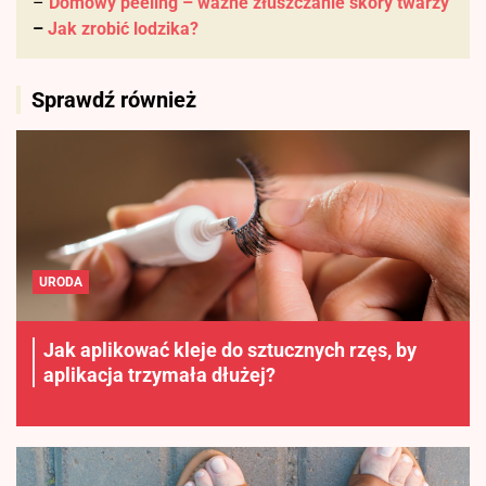
–
Domowy peeling – ważne złuszczanie skóry twarzy
–
Jak zrobić lodzika?
Sprawdź również
URODA
Jak aplikować kleje do sztucznych rzęs, by
aplikacja trzymała dłużej?