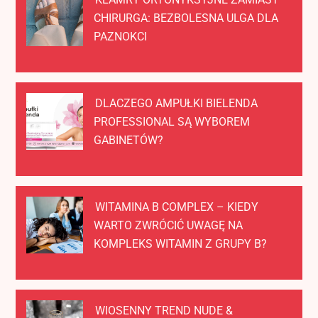
CHIRURGA: BEZBOLESNA ULGA DLA
PAZNOKCI
DLACZEGO AMPUŁKI BIELENDA
PROFESSIONAL SĄ WYBOREM
GABINETÓW?
WITAMINA B COMPLEX – KIEDY
WARTO ZWRÓCIĆ UWAGĘ NA
KOMPLEKS WITAMIN Z GRUPY B?
WIOSENNY TREND NUDE &