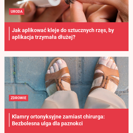
URODA
Jak aplikować kleje do sztucznych rzęs, by
aplikacja trzymała dłużej?
ZDROWIE
Klamry ortonyksyjne zamiast chirurga:
Bezbolesna ulga dla paznokci