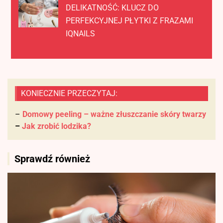
DELIKATNOŚĆ: KLUCZ DO
PERFEKCYJNEJ PŁYTKI Z FRAZAMI
IQNAILS
KONIECZNIE PRZECZYTAJ:
–
Domowy peeling – ważne złuszczanie skóry twarzy
–
Jak zrobić lodzika?
Sprawdź również