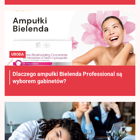
URODA
Dlaczego ampułki Bielenda Professional są
wyborem gabinetów?