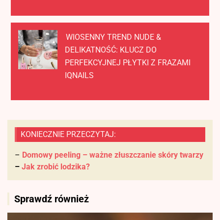
WIOSENNY TREND NUDE &
DELIKATNOŚĆ: KLUCZ DO
PERFEKCYJNEJ PŁYTKI Z FRAZAMI
IQNAILS
KONIECZNIE PRZECZYTAJ:
–
Domowy peeling – ważne złuszczanie skóry twarzy
–
Jak zrobić lodzika?
Sprawdź również