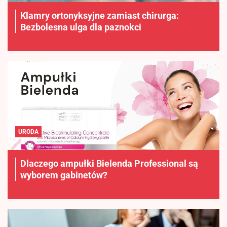
Klamry ortonyksyjne zamiast chirurga:
Bezbolesna ulga dla paznokci
URODA
Dlaczego ampułki Bielenda Professional są
wyborem gabinetów?