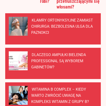
robi?
przetłuszczającymi się
włosami?
KLAMRY ORTONYKSYJNE ZAMIAST
CHIRURGA: BEZBOLESNA ULGA DLA
PAZNOKCI
DLACZEGO AMPUŁKI BIELENDA
PROFESSIONAL SĄ WYBOREM
GABINETÓW?
WITAMINA B COMPLEX – KIEDY
WARTO ZWRÓCIĆ UWAGĘ NA
KOMPLEKS WITAMIN Z GRUPY B?