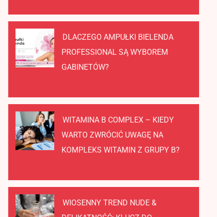
DLACZEGO AMPUŁKI BIELENDA
PROFESSIONAL SĄ WYBOREM
GABINETÓW?
WITAMINA B COMPLEX – KIEDY
WARTO ZWRÓCIĆ UWAGĘ NA
KOMPLEKS WITAMIN Z GRUPY B?
WIOSENNY TREND NUDE &