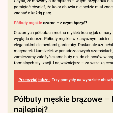
Chyba, że mówimy o trampkach – w tym przypadku białe 
pamiętać również, że kolor obuwia nie będzie miał znac
zadbać o każdą parę.
Półbuty męskie
czarne – z czym łączyć?
O czarnych półbutach można myśleć trochę jak o maryn
wygląda dobrze. Półbuty męskie w klasycznym odcieniu
eleganckimi elementami garderoby. Doskonale uzupełniaj
marynarek i kamizelek w ponadczasowych szarościach, 
zamierzamy założyć czarne buty np. do chinosów w brą
formalnych stylizacji. I najważniejsze – za wszelką ce
Przeczytaj także:
Trzy pomysły na wyraziste obuwie
Półbuty męskie brązowe – k
najlepiej?