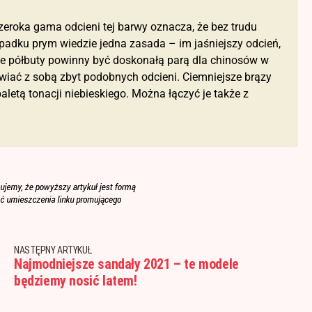
eroka gama odcieni tej barwy oznacza, że ​​bez trudu
padku prym wiedzie jedna zasada – im jaśniejszy odcień,
we półbuty powinny być doskonałą parą dla chinosów w
wiać z sobą zbyt podobnych odcieni. Ciemniejsze brązy
letą tonacji niebieskiego. Można łączyć je także z
NASTĘPNY ARTYKUŁ
Najmodniejsze sandały 2021 – te modele
będziemy nosić latem!