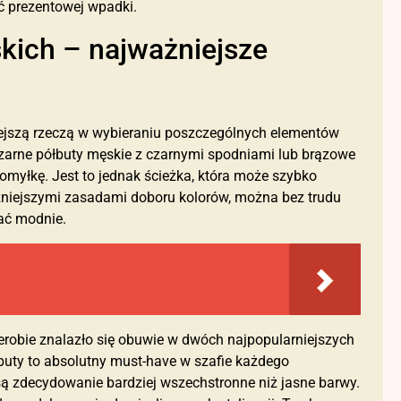
ć prezentowej wpadki.
kich – najważniejsze
niejszą rzeczą w wybieraniu poszczególnych elementów
czarne półbuty męskie z czarnymi spodniami lub brązowe
omyłkę. Jest to jednak ścieżka, która może szybko
żniejszymi zasadami doboru kolorów, można bez trudu
ać modnie.
derobie znalazło się obuwie w dwóch najpopularniejszych
uty to absolutny must-have w szafie każdego
 są zdecydowanie bardziej wszechstronne niż jasne barwy.