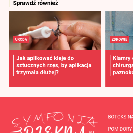
Sprawdź również
URODA
ZDROWIE
Jak aplikować kleje do
Klamry 
sztucznych rzęs, by aplikacja
chirurg
trzymała dłużej?
paznokc
BOTOKS N
POMIDORY