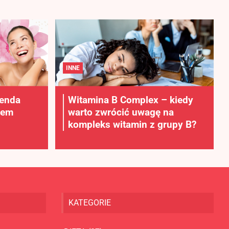
INNE
lenda
Witamina B Complex – kiedy
rem
warto zwrócić uwagę na
kompleks witamin z grupy B?
KATEGORIE