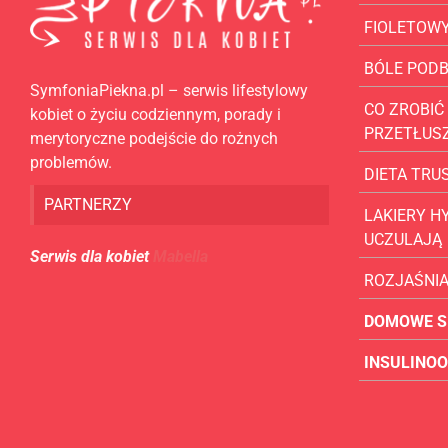
FIOLETOW
BÓLE POD
SymfoniaPiekna.pl – serwis lifestylowy
CO ZROBIĆ 
kobiet o życiu codziennym, porady i
PRZETŁUS
merytoryczne podejście do rożnych
problemów.
DIETA TR
PARTNERZY
LAKIERY H
UCZULAJĄ
Serwis dla kobiet
Mabella
ROZJAŚNI
DOMOWE S
INSULINO