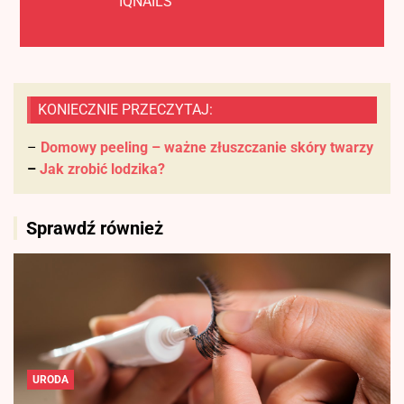
IQNAILS
KONIECZNIE PRZECZYTAJ:
–
Domowy peeling – ważne złuszczanie skóry twarzy
–
Jak zrobić lodzika?
Sprawdź również
URODA