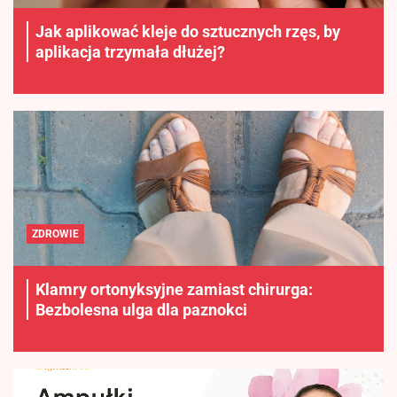
Jak aplikować kleje do sztucznych rzęs, by
aplikacja trzymała dłużej?
ZDROWIE
Klamry ortonyksyjne zamiast chirurga:
Bezbolesna ulga dla paznokci