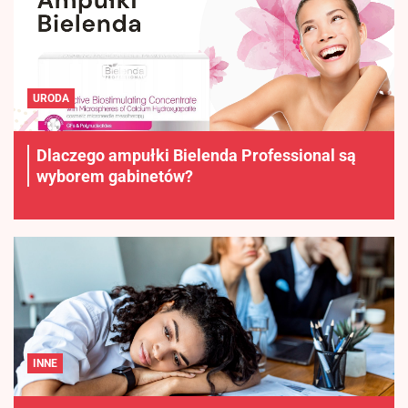
URODA
Dlaczego ampułki Bielenda Professional są
wyborem gabinetów?
INNE