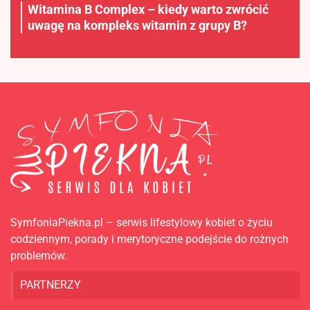
Witamina B Complex – kiedy warto zwrócić
uwagę na kompleks witamin z grupy B?
SymfoniaPiekna.pl – serwis lifestylowy kobiet o życiu
codziennym, porady i merytoryczne podejście do rożnych
problemów.
PARTNERZY