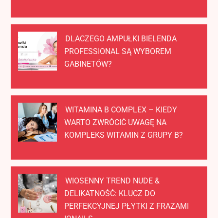
DLACZEGO AMPUŁKI BIELENDA
PROFESSIONAL SĄ WYBOREM
GABINETÓW?
WITAMINA B COMPLEX – KIEDY
WARTO ZWRÓCIĆ UWAGĘ NA
KOMPLEKS WITAMIN Z GRUPY B?
WIOSENNY TREND NUDE &
DELIKATNOŚĆ: KLUCZ DO
PERFEKCYJNEJ PŁYTKI Z FRAZAMI