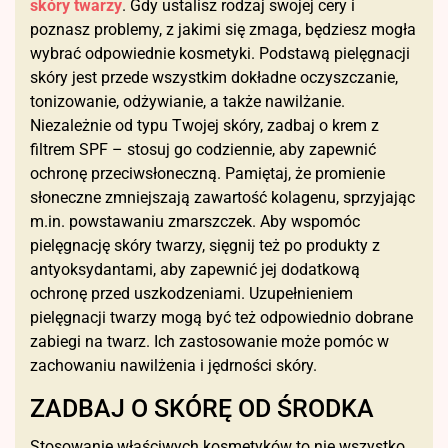
skóry twarzy
. Gdy ustalisz rodzaj swojej cery i
poznasz problemy, z jakimi się zmaga, będziesz mogła
wybrać odpowiednie kosmetyki. Podstawą pielęgnacji
skóry jest przede wszystkim dokładne oczyszczanie,
tonizowanie, odżywianie, a także nawilżanie.
Niezależnie od typu Twojej skóry, zadbaj o krem z
filtrem SPF – stosuj go codziennie, aby zapewnić
ochronę przeciwsłoneczną. Pamiętaj, że promienie
słoneczne zmniejszają zawartość kolagenu, sprzyjając
m.in. powstawaniu zmarszczek. Aby wspomóc
pielęgnację skóry twarzy, sięgnij też po produkty z
antyoksydantami, aby zapewnić jej dodatkową
ochronę przed uszkodzeniami. Uzupełnieniem
pielęgnacji twarzy mogą być też odpowiednio dobrane
zabiegi na twarz. Ich zastosowanie może pomóc w
zachowaniu nawilżenia i jędrności skóry.
ZADBAJ O SKÓRĘ OD ŚRODKA
Stosowanie właściwych kosmetyków to nie wszystko