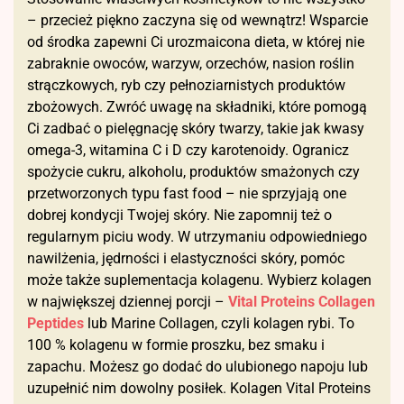
– przecież piękno zaczyna się od wewnątrz! Wsparcie
od środka zapewni Ci urozmaicona dieta, w której nie
zabraknie owoców, warzyw, orzechów, nasion roślin
strączkowych, ryb czy pełnoziarnistych produktów
zbożowych. Zwróć uwagę na składniki, które pomogą
Ci zadbać o pielęgnację skóry twarzy, takie jak kwasy
omega-3, witamina C i D czy karotenoidy. Ogranicz
spożycie cukru, alkoholu, produktów smażonych czy
przetworzonych typu fast food – nie sprzyjają one
dobrej kondycji Twojej skóry. Nie zapomnij też o
regularnym piciu wody. W utrzymaniu odpowiedniego
nawilżenia, jędrności i elastyczności skóry, pomóc
może także suplementacja kolagenu. Wybierz kolagen
w największej dziennej porcji –
Vital Proteins Collagen
Peptides
lub Marine Collagen, czyli kolagen rybi. To
100 % kolagenu w formie proszku, bez smaku i
zapachu. Możesz go dodać do ulubionego napoju lub
uzupełnić nim dowolny posiłek. Kolagen Vital Proteins