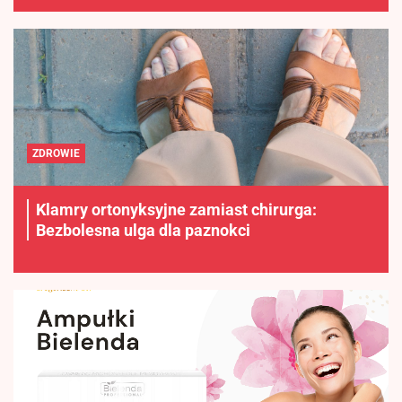
ZDROWIE
Klamry ortonyksyjne zamiast chirurga:
Bezbolesna ulga dla paznokci