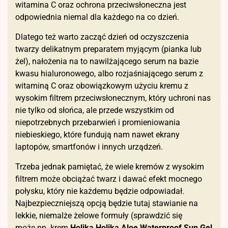
witamina C oraz ochrona przeciwsłoneczna jest
odpowiednia niemal dla każdego na co dzień.
Dlatego też warto zacząć dzień od oczyszczenia
twarzy delikatnym preparatem myjącym (pianka lub
żel), nałożenia na to nawilżającego serum na bazie
kwasu hialuronowego, albo rozjaśniającego serum z
witaminą C oraz obowiązkowym użyciu kremu z
wysokim filtrem przeciwsłonecznym, który uchroni nas
nie tylko od słońca, ale przede wszystkim od
niepotrzebnych przebarwień i promieniowania
niebieskiego, które fundują nam nawet ekrany
laptopów, smartfonów i innych urządzeń.
Trzeba jednak pamiętać, że wiele kremów z wysokim
filtrem może obciążać twarz i dawać efekt mocnego
połysku, który nie każdemu będzie odpowiadał.
Najbezpieczniejszą opcją będzie tutaj stawianie na
lekkie, niemalże żelowe formuły (sprawdzić się
może np. krem
Holika Holika Aloe Waterproof Sun Gel