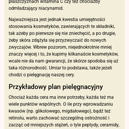
płaszczyznach witamina C czy też chociażby
odmładzający niacynamid.
Najważniejsza jest jednak kwestia umiejętności
stosowania kosmetyków, zawierających te składniki,
tak ażeby po pierwsze się nie zniechęcić, a po drugie,
żeby skóra zdążyła się przyzwyczaić do nowych
zwyczajów. Wbrew pozorom, niejednokrotnie mniej
znaczy więcej i to, że kupimy kilkanaście kosmetyków,
wcale nie da nam gwarancji, że skórze spodoba się aż
taka różnorodność. Umiar to podstawa, także jeżeli
chodzi o pielęgnację naszej cery.
Przykładowy plan pielęgnacyjny
Chociaż każda cera ma inne potrzeby, każda też ma
wiele punktów wspólnych. O ile przy wprowadzaniu
kwasów (np. glikolowego, migdałowego), bądź też
retinolu, warto zachować szczególną ostrożność i
zacząć od mniejszych stężeń, o tyle peptydy, ceramidy,