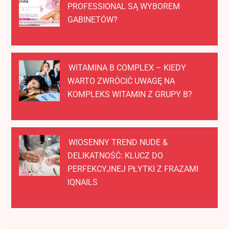
PROFESSIONAL SĄ WYBOREM
GABINETÓW?
WITAMINA B COMPLEX – KIEDY
WARTO ZWRÓCIĆ UWAGĘ NA
KOMPLEKS WITAMIN Z GRUPY B?
WIOSENNY TREND NUDE &
DELIKATNOŚĆ: KLUCZ DO
PERFEKCYJNEJ PŁYTKI Z FRAZAMI
IQNAILS