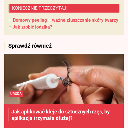
KONIECZNIE PRZECZYTAJ:
–
Domowy peeling – ważne złuszczanie skóry twarzy
–
Jak zrobić lodzika?
Sprawdź również
URODA
Jak aplikować kleje do sztucznych rzęs, by
aplikacja trzymała dłużej?