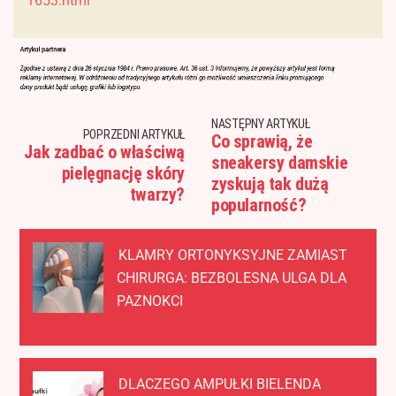
1653.html
NASTĘPNY ARTYKUŁ
POPRZEDNI ARTYKUŁ
Co sprawią, że
Jak zadbać o właściwą
sneakersy damskie
pielęgnację skóry
zyskują tak dużą
twarzy?
popularność?
KLAMRY ORTONYKSYJNE ZAMIAST
CHIRURGA: BEZBOLESNA ULGA DLA
PAZNOKCI
DLACZEGO AMPUŁKI BIELENDA