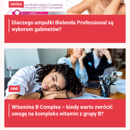
URODA
Dlaczego ampułki Bielenda Professional są
wyborem gabinetów?
INNE
Witamina B Complex – kiedy warto zwrócić
uwagę na kompleks witamin z grupy B?