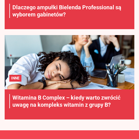
Dlaczego ampułki Bielenda Professional są
wyborem gabinetów?
INNE
Witamina B Complex – kiedy warto zwrócić
uwagę na kompleks witamin z grupy B?