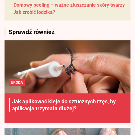
–
Domowy peeling – ważne złuszczanie skóry twarzy
–
Jak zrobić lodzika?
Sprawdź również
URODA
Jak aplikować kleje do sztucznych rzęs, by
aplikacja trzymała dłużej?