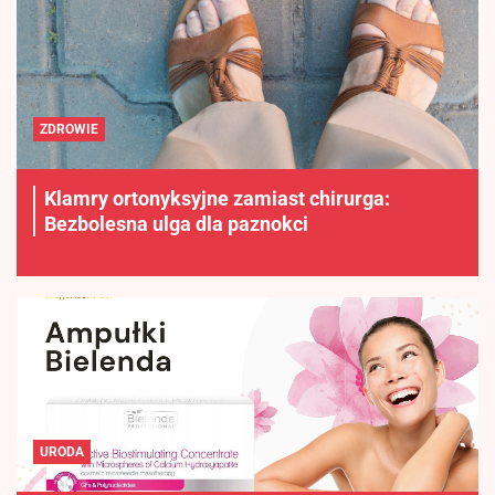
ZDROWIE
Klamry ortonyksyjne zamiast chirurga:
Bezbolesna ulga dla paznokci
URODA