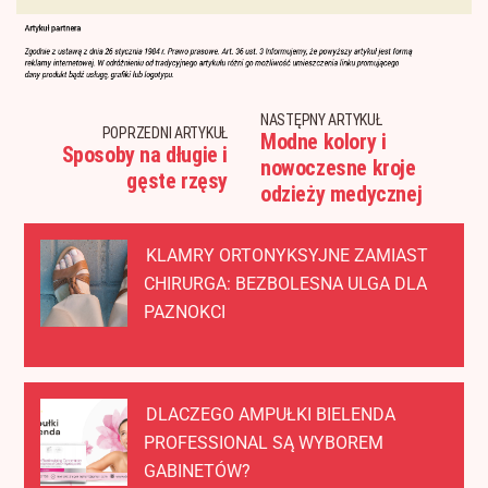
NASTĘPNY ARTYKUŁ
POPRZEDNI ARTYKUŁ
Modne kolory i
Sposoby na długie i
nowoczesne kroje
gęste rzęsy
odzieży medycznej
KLAMRY ORTONYKSYJNE ZAMIAST
CHIRURGA: BEZBOLESNA ULGA DLA
PAZNOKCI
DLACZEGO AMPUŁKI BIELENDA
PROFESSIONAL SĄ WYBOREM
GABINETÓW?