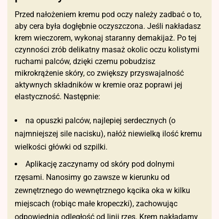
Przed nałożeniem kremu pod oczy należy zadbać o to,
aby cera była dogłębnie oczyszczona. Jeśli nakładasz
krem wieczorem, wykonaj staranny demakijaż. Po tej
czynności zrób delikatny masaż okolic oczu kolistymi
ruchami palców, dzięki czemu pobudzisz
mikrokrążenie skóry, co zwiększy przyswajalność
aktywnych składników w kremie oraz poprawi jej
elastyczność. Następnie:
na opuszki palców, najlepiej serdecznych (o
najmniejszej sile nacisku), nałóż niewielką ilość kremu
wielkości główki od szpilki.
Aplikację zaczynamy od skóry pod dolnymi
rzęsami. Nanosimy go zawsze w kierunku od
zewnętrznego do wewnętrznego kącika oka w kilku
miejscach (robiąc małe kropeczki), zachowując
odpowiednią odległość od linii rzęs. Krem nakładamy