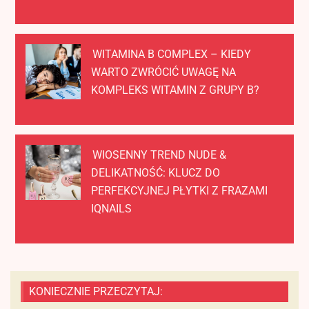
WITAMINA B COMPLEX – KIEDY
WARTO ZWRÓCIĆ UWAGĘ NA
KOMPLEKS WITAMIN Z GRUPY B?
WIOSENNY TREND NUDE &
DELIKATNOŚĆ: KLUCZ DO
PERFEKCYJNEJ PŁYTKI Z FRAZAMI
IQNAILS
KONIECZNIE PRZECZYTAJ: