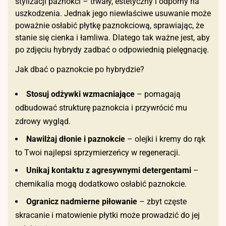
stylizacji paznokci – trwały, estetyczny i odporny na
uszkodzenia. Jednak jego niewłaściwe usuwanie może
poważnie osłabić płytkę paznokciową, sprawiając, że
stanie się cienka i łamliwa. Dlatego tak ważne jest, aby
po zdjęciu hybrydy zadbać o odpowiednią pielęgnację.
Jak dbać o paznokcie po hybrydzie?
Stosuj odżywki wzmacniające
– pomagają
odbudować strukturę paznokcia i przywrócić mu
zdrowy wygląd.
Nawilżaj dłonie i paznokcie
– olejki i kremy do rąk
to Twoi najlepsi sprzymierzeńcy w regeneracji.
Unikaj kontaktu z agresywnymi detergentami
–
chemikalia mogą dodatkowo osłabić paznokcie.
Ogranicz nadmierne piłowanie
– zbyt częste
skracanie i matowienie płytki może prowadzić do jej