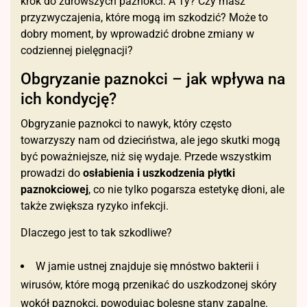
krok do zdrowszych paznokci. A Ty? Czy masz
przyzwyczajenia, które mogą im szkodzić? Może to
dobry moment, by wprowadzić drobne zmiany w
codziennej pielęgnacji?
Obgryzanie paznokci – jak wpływa na
ich kondycję?
Obgryzanie paznokci to nawyk, który często
towarzyszy nam od dzieciństwa, ale jego skutki mogą
być poważniejsze, niż się wydaje. Przede wszystkim
prowadzi do
osłabienia i uszkodzenia płytki
paznokciowej
, co nie tylko pogarsza estetykę dłoni, ale
także zwiększa ryzyko infekcji.
Dlaczego jest to tak szkodliwe?
W jamie ustnej znajduje się mnóstwo bakterii i
wirusów, które mogą przenikać do uszkodzonej skóry
wokół paznokci, powodując bolesne stany zapalne.