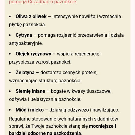
pomogą Ci zadbać o paznokcie
:
Oliwa z oliwek
– intensywnie nawilża i wzmacnia
płytkę paznokcia.
Cytryna
– pomaga rozjaśnić przebarwienia i działa
antybakteryjnie.
Olejek rycynowy
– wspiera regenerację i
przyspiesza wzrost paznokci.
Żelatyna
– dostarcza cennych protein,
wzmacniając strukturę paznokcia.
Siemię lniane
– bogate w kwasy tłuszczowe,
odżywia i uelastycznia paznokcie.
Miód i mleko
– działają odżywczo i nawilżająco.
Regularne stosowanie tych naturalnych składników
sprawi, że Twoje paznokcie staną się
mocniejsze i
bardziej odporne na uszkodzenia
.