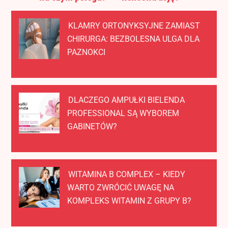
KLAMRY ORTONYKSYJNE ZAMIAST
CHIRURGA: BEZBOLESNA ULGA DLA
PAZNOKCI
DLACZEGO AMPUŁKI BIELENDA
PROFESSIONAL SĄ WYBOREM
GABINETÓW?
WITAMINA B COMPLEX – KIEDY
WARTO ZWRÓCIĆ UWAGĘ NA
KOMPLEKS WITAMIN Z GRUPY B?