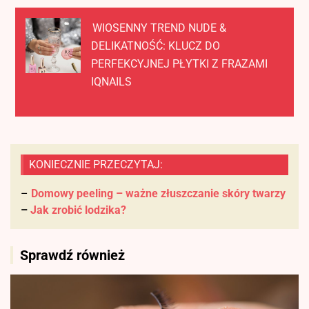
WIOSENNY TREND NUDE &
DELIKATNOŚĆ: KLUCZ DO
PERFEKCYJNEJ PŁYTKI Z FRAZAMI
IQNAILS
KONIECZNIE PRZECZYTAJ:
–
Domowy peeling – ważne złuszczanie skóry twarzy
–
Jak zrobić lodzika?
Sprawdź również