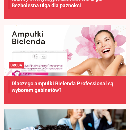
Bezbolesna ulga dla paznokci
URODA
Dlaczego ampułki Bielenda Professional są
wyborem gabinetów?