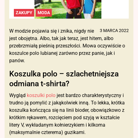
ZAKUPY
MODA
W modzie pojawia się i znika, nigdy nie
3 MARCA 2022
jest obojętna. Albo, tak jak teraz, jest hitem, albo
przebrzmiałą pieśnią przeszłości. Mowa oczywiście o
koszulce polo lubianej zarówno przez panie, jak i
panów.
Koszulka polo – szlachetniejsza
odmiana t-shirta?
Wygląd
koszulki polo
jest bardzo charakterystyczny i
trudno ją pomylić z jakąkolwiek inną. To lekka, krótka
koszulka kończąca się na linii bioder, obowiązkowo z
krótkim rękawem, rozcięciem pod szyją w kształcie
litery V, wykładanym kołnierzykiem i kilkoma
(maksymalnie czterema) guzikami.