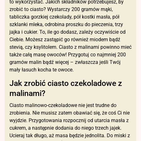
to wykorzystać. Jakich składników potrzebujesz, by
zrobić to ciasto? Wystarczy 200 gramów mąki,
tabliczka gorzkiej czekolady, pół kostki masła, pół
szklanki mleka, odrobina proszku do pieczenia, trzy
jajka i cukier. To, ile go dodasz, zależy oczywiście od
Ciebie. Możesz zastąpić go również miodem bądź
stevią, czy ksylitolem. Ciasto z malinami powinno mieć
także całą masę owoców! Przygotuj co najmniej 200
gramów malin bądź więcej – zwłaszcza jeśli Twój
mały łasuch kocha te owoce.
Jak zrobić ciasto czekoladowe z
malinami?
Ciasto malinowo-czekoladowe nie jest trudne do
zrobienia. Nie musisz zatem obawiać się, że coś Ci nie
wyjdzie. Przygotowania rozpocznij od utarcia masła z
cukrem, a następnie dodania do niego trzech jajek.
Ucieraj tak długo, aż masa będzie jednolita. Do miski z