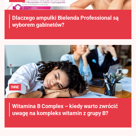
Dlaczego ampułki Bielenda Professional są
wyborem gabinetów?
INNE
Witamina B Complex – kiedy warto zwrócić
uwagę na kompleks witamin z grupy B?