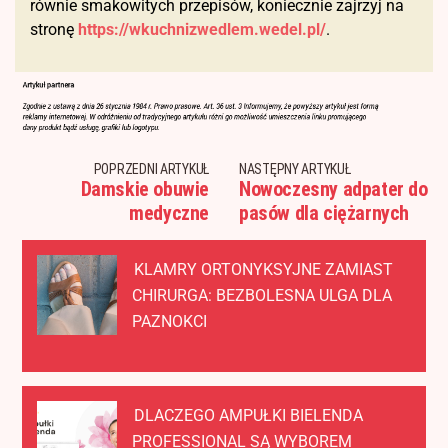
równie smakowitych przepisów, koniecznie zajrzyj na
stronę
https://wkuchnizwedlem.wedel.pl/
.
POPRZEDNI ARTYKUŁ
NASTĘPNY ARTYKUŁ
Damskie obuwie
Nowoczesny adpater do
medyczne
pasów dla ciężarnych
KLAMRY ORTONYKSYJNE ZAMIAST
CHIRURGA: BEZBOLESNA ULGA DLA
PAZNOKCI
DLACZEGO AMPUŁKI BIELENDA
PROFESSIONAL SĄ WYBOREM