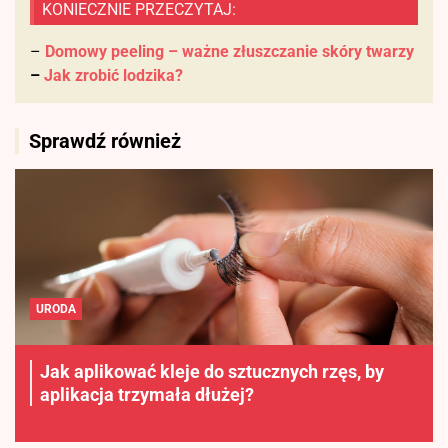
KONIECZNIE PRZECZYTAJ:
–
Domowy peeling – ważne złuszczanie skóry twarzy
–
Jak zrobić lodzika?
Sprawdź również
URODA
Jak aplikować kleje do sztucznych rzęs, by
aplikacja trzymała dłużej?