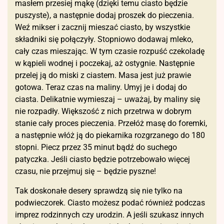
masłem przesiej mąkę (dzięki temu ciasto będzie
puszyste), a następnie dodaj proszek do pieczenia.
Weź mikser i zacznij mieszać ciasto, by wszystkie
składniki się połączyły. Stopniowo dodawaj mleko,
cały czas mieszając. W tym czasie rozpuść czekoladę
w kąpieli wodnej i poczekaj, aż ostygnie. Następnie
przelej ją do miski z ciastem. Masa jest już prawie
gotowa. Teraz czas na maliny. Umyj je i dodaj do
ciasta. Delikatnie wymieszaj – uważaj, by maliny się
nie rozpadły. Większość z nich przetrwa w dobrym
stanie cały proces pieczenia. Przełóż masę do foremki,
a następnie włóż ją do piekarnika rozgrzanego do 180
stopni. Piecz przez 35 minut bądź do suchego
patyczka. Jeśli ciasto będzie potrzebowało więcej
czasu, nie przejmuj się – będzie pyszne!
Tak doskonałe desery sprawdzą się nie tylko na
podwieczorek. Ciasto możesz podać również podczas
imprez rodzinnych czy urodzin. A jeśli szukasz innych