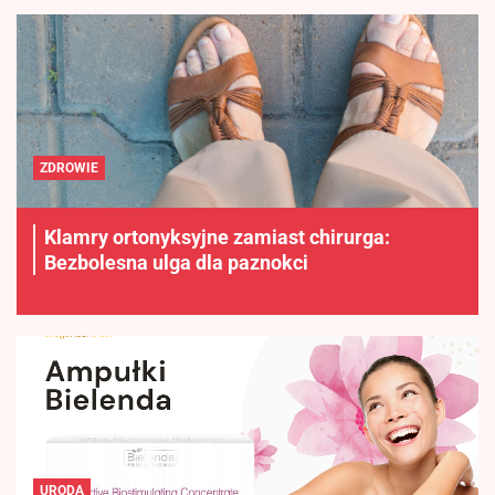
ZDROWIE
Klamry ortonyksyjne zamiast chirurga:
Bezbolesna ulga dla paznokci
URODA