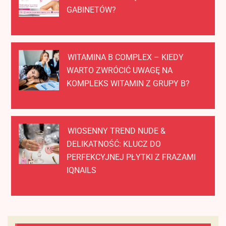
GABINETÓW?
WITAMINA B COMPLEX – KIEDY
WARTO ZWRÓCIĆ UWAGĘ NA
KOMPLEKS WITAMIN Z GRUPY B?
WIOSENNY TREND NUDE &
DELIKATNOŚĆ: KLUCZ DO
PERFEKCYJNEJ PŁYTKI Z FRAZAMI
IQNAILS