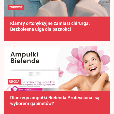
ZDROWIE
Klamry ortonyksyjne zamiast chirurga:
Bezbolesna ulga dla paznokci
URODA
Dlaczego ampułki Bielenda Professional są
wyborem gabinetów?