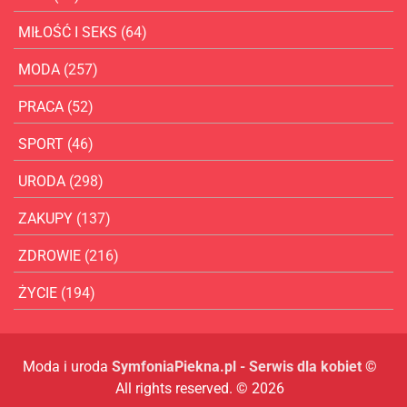
MIŁOŚĆ I SEKS
(64)
MODA
(257)
PRACA
(52)
SPORT
(46)
URODA
(298)
ZAKUPY
(137)
ZDROWIE
(216)
ŻYCIE
(194)
Moda i uroda
SymfoniaPiekna.pl - Serwis dla kobiet
©
All rights reserved. © 2026