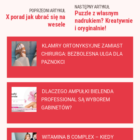
NASTĘPNY ARTYKUŁ
POPRZEDNI ARTYKUŁ
Puzzle z własnym
X porad jak ubrać się na
nadrukiem? Kreatywnie
wesele
i oryginalnie!
KLAMRY ORTONYKSYJNE ZAMIAST
CHIRURGA: BEZBOLESNA ULGA DLA
PAZNOKCI
DLACZEGO AMPUŁKI BIELENDA
PROFESSIONAL SĄ WYBOREM
GABINETÓW?
WITAMINA B COMPLEX – KIEDY