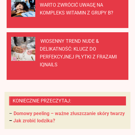
WARTO ZWRÓCIĆ UWAGĘ NA
KOMPLEKS WITAMIN Z GRUPY B?
WIOSENNY TREND NUDE &
DELIKATNOŚĆ: KLUCZ DO
PERFEKCYJNEJ PŁYTKI Z FRAZAMI
IQNAILS
KONIECZNIE PRZECZYTAJ:
–
Domowy peeling – ważne złuszczanie skóry twarzy
–
Jak zrobić lodzika?