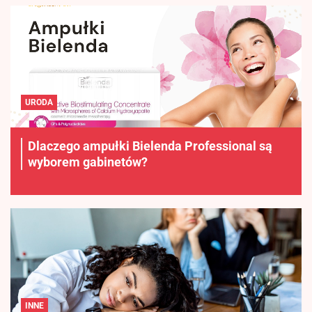
URODA
Dlaczego ampułki Bielenda Professional są
wyborem gabinetów?
INNE