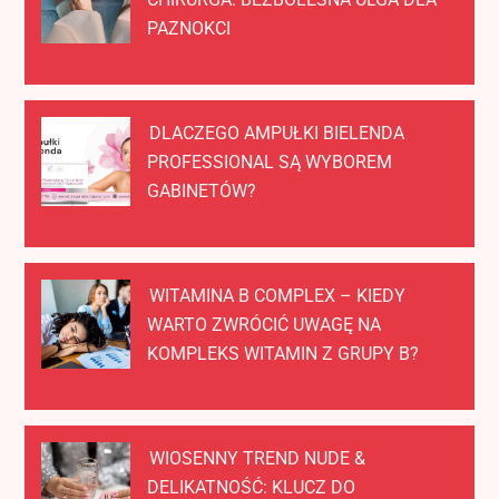
PAZNOKCI
DLACZEGO AMPUŁKI BIELENDA
PROFESSIONAL SĄ WYBOREM
GABINETÓW?
WITAMINA B COMPLEX – KIEDY
WARTO ZWRÓCIĆ UWAGĘ NA
KOMPLEKS WITAMIN Z GRUPY B?
WIOSENNY TREND NUDE &
DELIKATNOŚĆ: KLUCZ DO