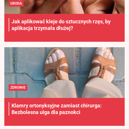
URODA
Jak aplikować kleje do sztucznych rzęs, by
aplikacja trzymała dłużej?
ZDROWIE
Klamry ortonyksyjne zamiast chirurga:
Bezbolesna ulga dla paznokci