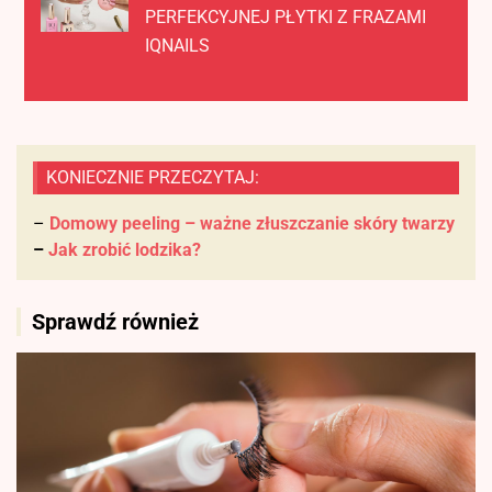
PERFEKCYJNEJ PŁYTKI Z FRAZAMI
IQNAILS
KONIECZNIE PRZECZYTAJ:
–
Domowy peeling – ważne złuszczanie skóry twarzy
–
Jak zrobić lodzika?
Sprawdź również