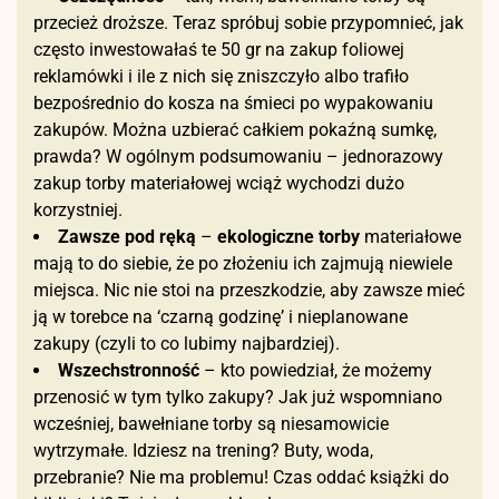
przecież droższe. Teraz spróbuj sobie przypomnieć, jak
często inwestowałaś te 50 gr na zakup foliowej
reklamówki i ile z nich się zniszczyło albo trafiło
bezpośrednio do kosza na śmieci po wypakowaniu
zakupów. Można uzbierać całkiem pokaźną sumkę,
prawda? W ogólnym podsumowaniu – jednorazowy
zakup torby materiałowej wciąż wychodzi dużo
korzystniej.
Zawsze pod ręką
–
ekologiczne torby
materiałowe
mają to do siebie, że po złożeniu ich zajmują niewiele
miejsca. Nic nie stoi na przeszkodzie, aby zawsze mieć
ją w torebce na ‘czarną godzinę’ i nieplanowane
zakupy (czyli to co lubimy najbardziej).
Wszechstronność
– kto powiedział, że możemy
przenosić w tym tylko zakupy? Jak już wspomniano
wcześniej, bawełniane torby są niesamowicie
wytrzymałe. Idziesz na trening? Buty, woda,
przebranie? Nie ma problemu! Czas oddać książki do