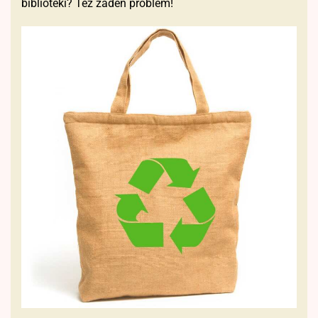
biblioteki? Też żaden problem!