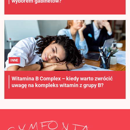
wyborem gabinetów?
INNE
Witamina B Complex – kiedy warto zwrócić
uwagę na kompleks witamin z grupy B?