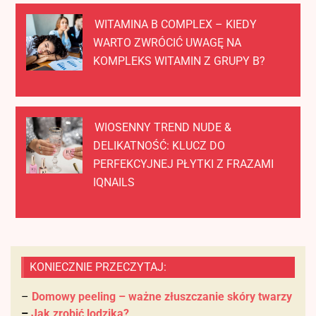
WITAMINA B COMPLEX – KIEDY
WARTO ZWRÓCIĆ UWAGĘ NA
KOMPLEKS WITAMIN Z GRUPY B?
WIOSENNY TREND NUDE &
DELIKATNOŚĆ: KLUCZ DO
PERFEKCYJNEJ PŁYTKI Z FRAZAMI
IQNAILS
KONIECZNIE PRZECZYTAJ:
–
Domowy peeling – ważne złuszczanie skóry twarzy
–
Jak zrobić lodzika?