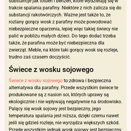
substancje jak toluen i benzen, które wydzielają się w
trakcie spalania parafiny. Niektóre z nich zalicza się do
substancji rakotwórczych. Ważne jest także to, że
rozlany gorący wosk z parafiny może powodować
niebezpieczne oparzenia, lepiej więc takiej świecy nie
palić w pobliżu małych dzieci. Do tego dodać trzeba
także, że parafina może być niebezpieczna dla
zwierząt. Meble, na które taki gorący wosk się rozleje,
trudno zaś czasem doczyścić.
Świece z wosku sojowego
Świece z wosku sojowego
to zdrowa i bezpieczna
alternatywa dla parafiny. Przede wszystkim świece te
produkowane są z nasion soi, których uprawy są
ekologicznie i nie wpływają negatywnie na środowisko.
Palący się wosk sojowy jest bezpieczny, jego
temperatura spalania jest niższa, dzięki czemu nawet
jeśli się gdzieś rozleje, nie wyrządza większych szkód.
Przede wszystkim jednak wosk sojowy jest bezpieczny