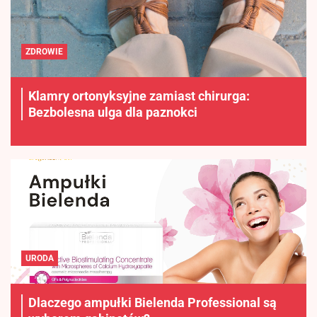
ZDROWIE
Klamry ortonyksyjne zamiast chirurga:
Bezbolesna ulga dla paznokci
URODA
Dlaczego ampułki Bielenda Professional są