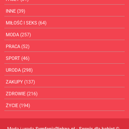
INNE
(39)
MIŁOŚĆ I SEKS
(64)
MODA
(257)
PRACA
(52)
SPORT
(46)
URODA
(298)
ZAKUPY
(137)
ZDROWIE
(216)
ŻYCIE
(194)
Moda i uroda
SymfoniaPiekna.pl - Serwis dla kobiet
©