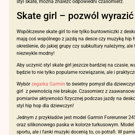
styl skate, można znaleźć odpowiedni czasomierz.
Skate girl – pozwól wyrazić 
Współczesne skate girl to nie tylko buntowniczki z des
mają coś wspólnego z jazdą na desce czy muzyką hip h
określenie, do jakiej grupy czy subkultury należymy, ale
niezwykle modny!
Aby uczynić styl skate girl jeszcze bardziej na czasie, 
będzie to nie tylko popularne rozwiązanie, ale i praktycz
Wybór
zegarka Garmin
to świetny pomysł dla dziewczyny
girl z pewnością nie brakuje. Czasomierz z zaawansowa
pomiarów aktywności fizycznej podczas jazdy na deskor
styl hip hop dla dziewczyn!
Jednym z przykładów jest model Garmin Forerunner 245
oraz silikonowego paska w kolorze turkusowym. Model t
sportu, ale i fanki muzyki docenią to, co potrafi. W p