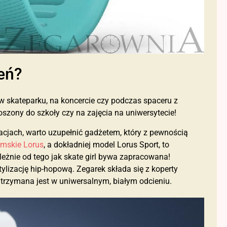
ień?
 w skateparku, na koncercie czy podczas spaceru z
oszony do szkoły czy na zajęcia na uniwersytecie!
acjach, warto uzupełnić gadżetem, który z pewnością
amskie Lorus
, a dokładniej model Lorus Sport, to
ależnie od tego jak skate girl bywa zapracowana!
tylizację hip-hopową. Zegarek składa się z koperty
rzymana jest w uniwersalnym, białym odcieniu.