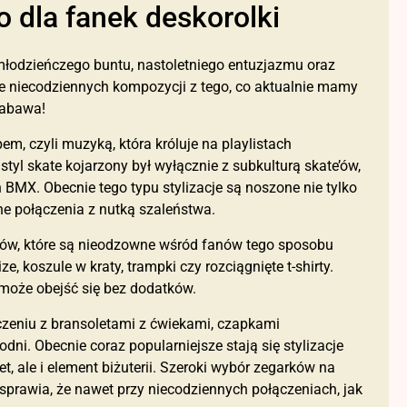
ko dla fanek deskorolki
 młodzieńczego buntu, nastoletniego entuzjazmu oraz
ie niecodziennych kompozycji z tego, co aktualnie mamy
zabawa!
em, czyli muzyką, która króluje na playlistach
yl skate kojarzony był wyłącznie z subkulturą skate’ów,
 BMX. Obecnie tego typu stylizacje są noszone nie tylko
ne połączenia z nutką szaleństwa.
entów, które są nieodzowne wśród fanów tego sposobu
, koszule w kraty, trampki czy rozciągnięte t-shirty.
 może obejść się bez dodatków.
łączeniu z bransoletami z ćwiekami, czapkami
i. Obecnie coraz popularniejsze stają się stylizacje
t, ale i element biżuterii. Szeroki wybór zegarków na
 sprawia, że nawet przy niecodziennych połączeniach, jak