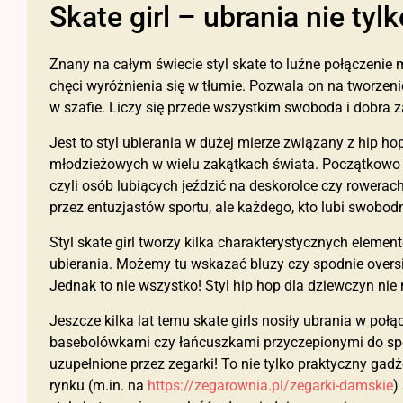
Skate girl – ubrania nie tyl
Znany na całym świecie styl skate to luźne połączenie
chęci wyróżnienia się w tłumie. Pozwala on na tworzen
w szafie. Liczy się przede wszystkim swoboda i dobra 
Jest to styl ubierania w dużej mierze związany z hip hop
młodzieżowych w wielu zakątkach świata. Początkowo st
czyli osób lubiących jeździć na deskorolce czy rowerach
przez entuzjastów sportu, ale każdego, kto lubi swobod
Styl skate girl tworzy kilka charakterystycznych elem
ubierania. Możemy tu wskazać bluzy czy spodnie oversize
Jednak to nie wszystko! Styl hip hop dla dziewczyn nie
Jeszcze kilka lat temu skate girls nosiły ubrania w po
basebolówkami czy łańcuszkami przyczepionymi do spodn
uzupełnione przez zegarki! To nie tylko praktyczny gadże
rynku (m.in. na
https://zegarownia.pl/zegarki-damskie
)