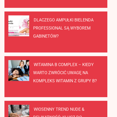
DLACZEGO AMPUŁKI BIELENDA
PROFESSIONAL SĄ WYBOREM
GABINETÓW?
WITAMINA B COMPLEX – KIEDY
WARTO ZWRÓCIĆ UWAGĘ NA
KOMPLEKS WITAMIN Z GRUPY B?
WIOSENNY TREND NUDE &