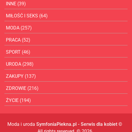
INNE
(39)
MIŁOŚĆ I SEKS
(64)
MODA
(257)
PRACA
(52)
SPORT
(46)
URODA
(298)
ZAKUPY
(137)
ZDROWIE
(216)
ŻYCIE
(194)
Moda i uroda
SymfoniaPiekna.pl - Serwis dla kobiet
©
All rights reserved. © 2026