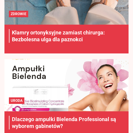
ZDROWIE
Klamry ortonyksyjne zamiast chirurga:
Bezbolesna ulga dla paznokci
URODA
Dlaczego ampułki Bielenda Professional są
wyborem gabinetów?