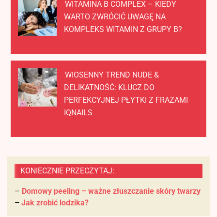
WITAMINA B COMPLEX – KIEDY
WARTO ZWRÓCIĆ UWAGĘ NA
KOMPLEKS WITAMIN Z GRUPY B?
WIOSENNY TREND NUDE &
DELIKATNOŚĆ: KLUCZ DO
PERFEKCYJNEJ PŁYTKI Z FRAZAMI
IQNAILS
KONIECZNIE PRZECZYTAJ:
–
Domowy peeling – ważne złuszczanie skóry twarzy
–
Jak zrobić lodzika?