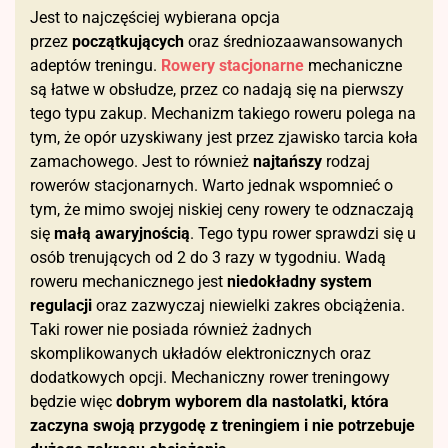
Jest to najczęściej wybierana opcja
przez
początkujących
oraz średniozaawansowanych
adeptów treningu.
Rowery stacjonarne
mechaniczne
są łatwe w obsłudze, przez co nadają się na pierwszy
tego typu zakup. Mechanizm takiego roweru polega na
tym, że opór uzyskiwany jest przez zjawisko tarcia koła
zamachowego. Jest to również
najtańszy
rodzaj
rowerów stacjonarnych. Warto jednak wspomnieć o
tym, że mimo swojej niskiej ceny rowery te odznaczają
się
małą awaryjnością
. Tego typu rower sprawdzi się u
osób trenujących od 2 do 3 razy w tygodniu. Wadą
roweru mechanicznego jest
niedokładny system
regulacji
oraz zazwyczaj niewielki zakres obciążenia.
Taki rower nie posiada również żadnych
skomplikowanych układów elektronicznych oraz
dodatkowych opcji. Mechaniczny rower treningowy
będzie więc
dobrym wyborem dla nastolatki, która
zaczyna swoją przygodę z treningiem i nie potrzebuje