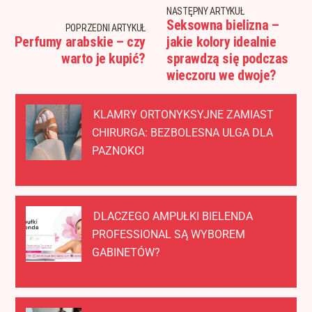
NASTĘPNY ARTYKUŁ
Seksowna bielizna –
POPRZEDNI ARTYKUŁ
Perfumy arabskie – czy
jakie kolory idealnie
warto je kupić?
sprawdzą się podczas
wieczoru we dwoje?
KLAMRY ORTONYKSYJNE ZAMIAST
CHIRURGA: BEZBOLESNA ULGA DLA
PAZNOKCI
DLACZEGO AMPUŁKI BIELENDA
PROFESSIONAL SĄ WYBOREM
GABINETÓW?