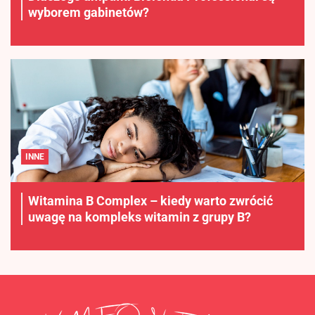
wyborem gabinetów?
INNE
Witamina B Complex – kiedy warto zwrócić
uwagę na kompleks witamin z grupy B?