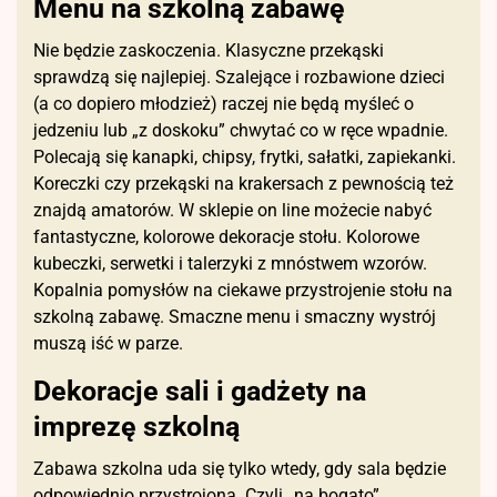
Menu na szkolną zabawę
Nie będzie zaskoczenia. Klasyczne przekąski
sprawdzą się najlepiej. Szalejące i rozbawione dzieci
(a co dopiero młodzież) raczej nie będą myśleć o
jedzeniu lub „z doskoku” chwytać co w ręce wpadnie.
Polecają się kanapki, chipsy, frytki, sałatki, zapiekanki.
Koreczki czy przekąski na krakersach z pewnością też
znajdą amatorów. W sklepie on line możecie nabyć
fantastyczne, kolorowe dekoracje stołu. Kolorowe
kubeczki, serwetki i talerzyki z mnóstwem wzorów.
Kopalnia pomysłów na ciekawe przystrojenie stołu na
szkolną zabawę. Smaczne menu i smaczny wystrój
muszą iść w parze.
Dekoracje sali i gadżety na
imprezę szkolną
Zabawa szkolna uda się tylko wtedy, gdy sala będzie
odpowiednio przystrojona. Czyli „na bogato”,