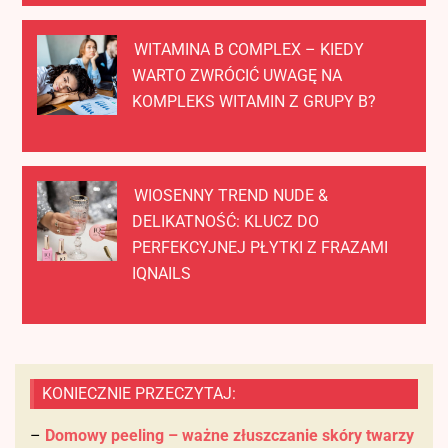
WITAMINA B COMPLEX – KIEDY
WARTO ZWRÓCIĆ UWAGĘ NA
KOMPLEKS WITAMIN Z GRUPY B?
WIOSENNY TREND NUDE &
DELIKATNOŚĆ: KLUCZ DO
PERFEKCYJNEJ PŁYTKI Z FRAZAMI
IQNAILS
KONIECZNIE PRZECZYTAJ:
–
Domowy peeling – ważne złuszczanie skóry twarzy