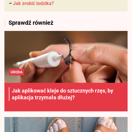
–
Jak zrobić lodzika?
Sprawdź również
URODA
Jak aplikować kleje do sztucznych rzęs, by
aplikacja trzymała dłużej?