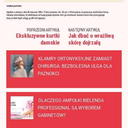
POPRZEDNI ARTYKUŁ
NASTĘPNY ARTYKUŁ
Ekskluzywne kurtki
Jak dbać o wrażliwą
damskie
skórę dojrzałą
KLAMRY ORTONYKSYJNE ZAMIAST
CHIRURGA: BEZBOLESNA ULGA DLA
PAZNOKCI
DLACZEGO AMPUŁKI BIELENDA
PROFESSIONAL SĄ WYBOREM
GABINETÓW?