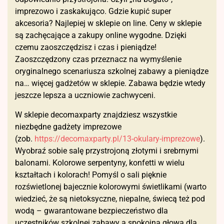
imprezowo i zaskakująco. Gdzie kupić super
akcesoria? Najlepiej w sklepie on line. Ceny w sklepie
są zachęcające a zakupy online wygodne. Dzięki
czemu zaoszczędzisz i czas i pieniądze!
Zaoszczędzony czas przeznacz na wymyślenie
oryginalnego scenariusza szkolnej zabawy a pieniądze
na… więcej gadżetów w sklepie. Zabawa będzie wtedy
jeszcze lepsza a uczniowie zachwyceni.
W sklepie decomaxparty znajdziesz wszystkie
niezbędne gadżety imprezowe
(zob.
https://decomaxparty.pl/13-okulary-imprezowe
).
Wyobraź sobie salę przystrojoną złotymi i srebrnymi
balonami. Kolorowe serpentyny, konfetti w wielu
kształtach i kolorach! Pomyśl o sali pięknie
rozświetlonej bajecznie kolorowymi świetlikami (warto
wiedzieć, że są nietoksyczne, niepalne, świecą też pod
wodą – gwarantowane bezpieczeństwo dla
uczestników szkolnej zabawy a spokojna głowa dla