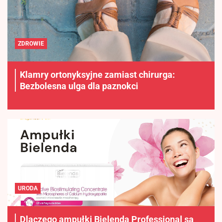
ZDROWIE
Klamry ortonyksyjne zamiast chirurga:
Bezbolesna ulga dla paznokci
URODA
Dlaczego ampułki Bielenda Professional są