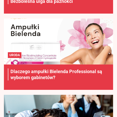
Bezbolesna ulga dla paznokci
URODA
Dlaczego ampułki Bielenda Professional są
wyborem gabinetów?