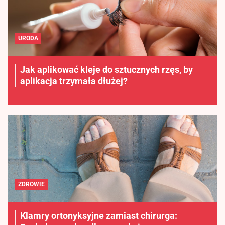
URODA
Jak aplikować kleje do sztucznych rzęs, by
aplikacja trzymała dłużej?
ZDROWIE
Klamry ortonyksyjne zamiast chirurga: