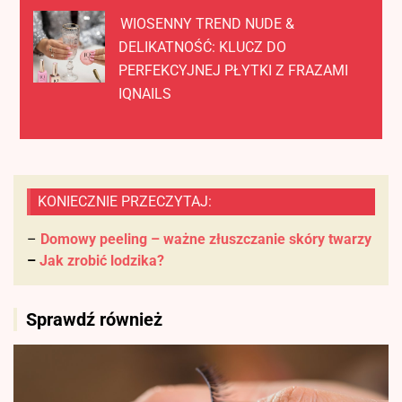
WIOSENNY TREND NUDE &
DELIKATNOŚĆ: KLUCZ DO
PERFEKCYJNEJ PŁYTKI Z FRAZAMI
IQNAILS
KONIECZNIE PRZECZYTAJ:
–
Domowy peeling – ważne złuszczanie skóry twarzy
–
Jak zrobić lodzika?
Sprawdź również