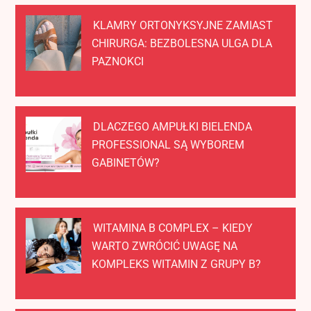
KLAMRY ORTONYKSYJNE ZAMIAST
CHIRURGA: BEZBOLESNA ULGA DLA
PAZNOKCI
DLACZEGO AMPUŁKI BIELENDA
PROFESSIONAL SĄ WYBOREM
GABINETÓW?
WITAMINA B COMPLEX – KIEDY
WARTO ZWRÓCIĆ UWAGĘ NA
KOMPLEKS WITAMIN Z GRUPY B?