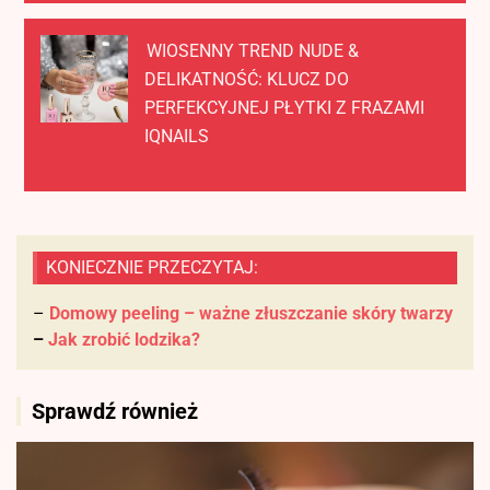
WIOSENNY TREND NUDE &
DELIKATNOŚĆ: KLUCZ DO
PERFEKCYJNEJ PŁYTKI Z FRAZAMI
IQNAILS
KONIECZNIE PRZECZYTAJ:
–
Domowy peeling – ważne złuszczanie skóry twarzy
–
Jak zrobić lodzika?
Sprawdź również