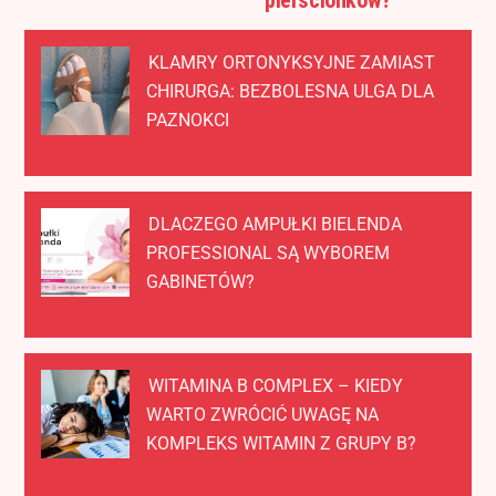
pierścionków?
KLAMRY ORTONYKSYJNE ZAMIAST
CHIRURGA: BEZBOLESNA ULGA DLA
PAZNOKCI
DLACZEGO AMPUŁKI BIELENDA
PROFESSIONAL SĄ WYBOREM
GABINETÓW?
WITAMINA B COMPLEX – KIEDY
WARTO ZWRÓCIĆ UWAGĘ NA
KOMPLEKS WITAMIN Z GRUPY B?