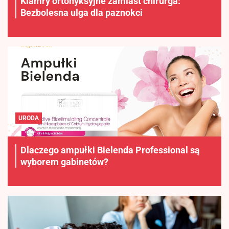
Klamry ortonyksyjne zamiast chirurga:
Bezbolesna ulga dla paznokci
URODA
Dlaczego ampułki Bielenda Professional są
wyborem gabinetów?