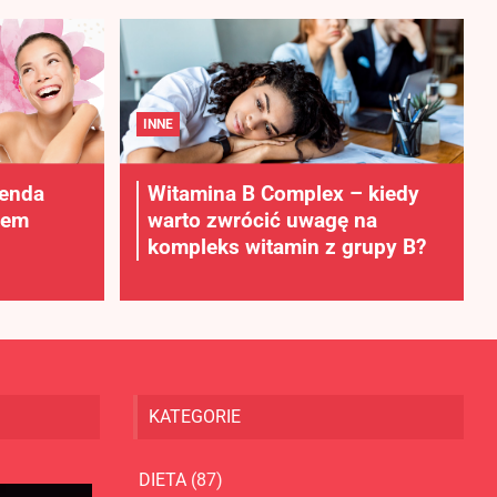
INNE
lenda
Witamina B Complex – kiedy
rem
warto zwrócić uwagę na
kompleks witamin z grupy B?
KATEGORIE
DIETA
(87)