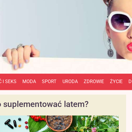
 I SEKS
MODA
SPORT
URODA
ZDROWIE
ŻYCIE
D
to suplementować latem?