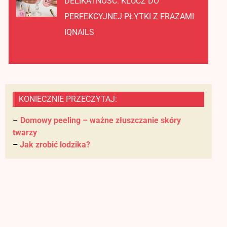
DELIKATNOŚĆ: KLUCZ DO
PERFEKCYJNEJ PŁYTKI Z FRAZAMI
IQNAILS
KONIECZNIE PRZECZYTAJ:
–
Domowy peeling – ważne złuszczanie skóry
twarzy
–
Jak zrobić lodzika?