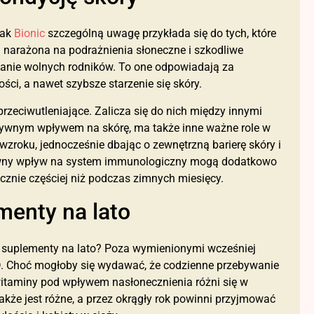
jak
Bionic
szczególną uwagę przykłada się do tych, które
 narażona na podrażnienia słoneczne i szkodliwe
ianie wolnych rodników. To one odpowiadają za
ści, a nawet szybsze starzenie się skóry.
rzeciwutleniające. Zalicza się do nich między innymi
zytywnym wpływem na skórę, ma także inne ważne role w
roku, jednocześnie dbając o zewnętrzną barierę skóry i
tywny wpływ na system immunologiczny mogą dodatkowo
acznie częściej niż podczas zimnych miesięcy.
menty na lato
ne suplementy na lato? Poza wymienionymi wcześniej
D. Choć mogłoby się wydawać, że codzienne przebywanie
witaminy pod wpływem nasłonecznienia różni się w
kże jest różne, a przez okrągły rok powinni przyjmować