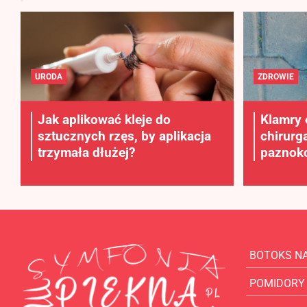
URODA
ZDROWIE
Jak aplikować kleje do
Klamry 
sztucznych rzęs, by aplikacja
chirurg
trzymała dłużej?
paznokc
BOTOKS N
POMIDORY