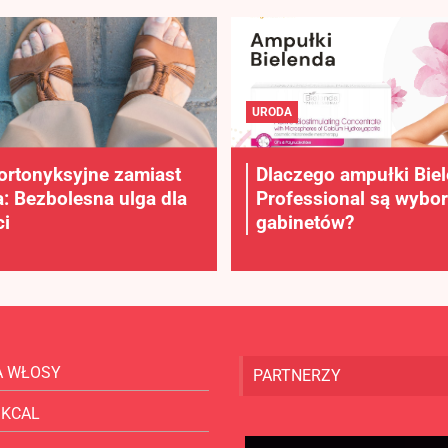
URODA
ortonyksyjne zamiast
Dlaczego ampułki Bie
a: Bezbolesna ulga dla
Professional są wybo
i
gabinetów?
A WŁOSY
PARTNERZY
 KCAL