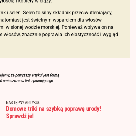
łością i kobiety w ciąży.
 i selen. Selen to silny składnik przeciwutleniający,
 natomiast jest świetnym wsparciem dla włosów
mi w słonej wodzie morskiej. Ponieważ wpływa on na
em włosów, znacznie poprawia ich elastyczność i wygląd
NASTĘPNY ARTYKUŁ
Domowe triki na szybką poprawę urody!
Sprawdź je!