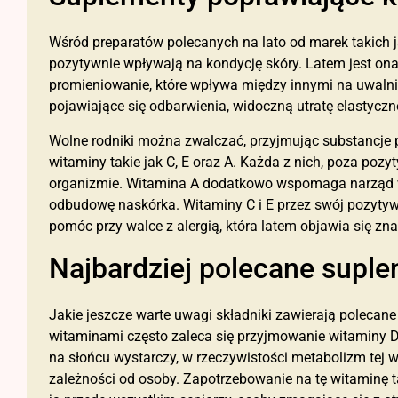
Wśród preparatów polecanych na lato od marek takich 
pozytywnie wpływają na kondycję skóry. Latem jest ona
promieniowanie, które wpływa między innymi na uwaln
pojawiające się odbarwienia, widoczną utratę elastyczno
Wolne rodniki można zwalczać, przyjmując substancje p
witaminy takie jak C, E oraz A. Każda z nich, poza po
organizmie. Witamina A dodatkowo wspomaga narząd wz
odbudowę naskórka. Witaminy C i E przez swój pozy
pomóc przy walce z alergią, która latem objawia się zn
Najbardziej polecane suple
Jakie jeszcze warte uwagi składniki zawierają poleca
witaminami często zaleca się przyjmowanie witaminy 
na słońcu wystarczy, w rzeczywistości metabolizm tej 
zależności od osoby. Zapotrzebowanie na tę witaminę ta