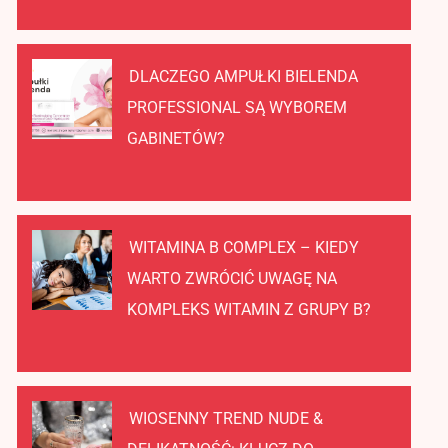
DLACZEGO AMPUŁKI BIELENDA
PROFESSIONAL SĄ WYBOREM
GABINETÓW?
WITAMINA B COMPLEX – KIEDY
WARTO ZWRÓCIĆ UWAGĘ NA
KOMPLEKS WITAMIN Z GRUPY B?
WIOSENNY TREND NUDE &