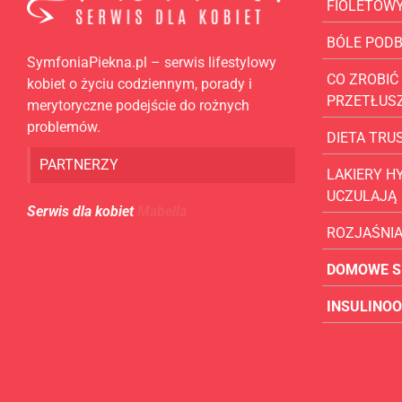
FIOLETOW
BÓLE POD
SymfoniaPiekna.pl – serwis lifestylowy
CO ZROBIĆ 
kobiet o życiu codziennym, porady i
PRZETŁUS
merytoryczne podejście do rożnych
problemów.
DIETA TR
PARTNERZY
LAKIERY H
UCZULAJĄ
Serwis dla kobiet
Mabella
ROZJAŚNI
DOMOWE S
INSULINO