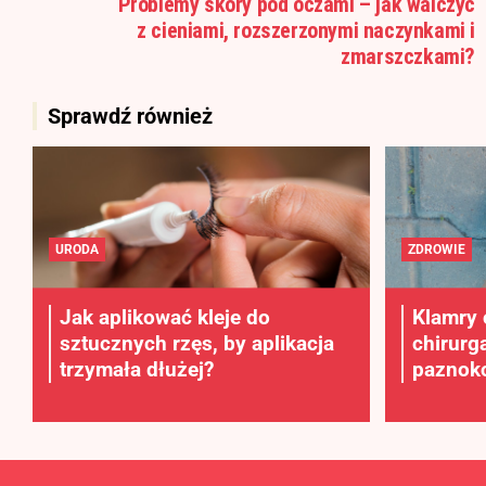
Problemy skóry pod oczami – jak walczyć
z cieniami, rozszerzonymi naczynkami i
zmarszczkami?
Sprawdź również
URODA
ZDROWIE
Jak aplikować kleje do
Klamry 
sztucznych rzęs, by aplikacja
chirurg
trzymała dłużej?
paznokc