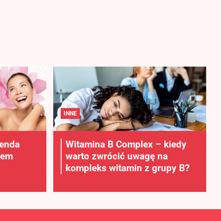
INNE
lenda
Witamina B Complex – kiedy
rem
warto zwrócić uwagę na
kompleks witamin z grupy B?