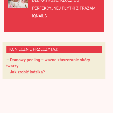
DELIKATNOŚĆ: KLUCZ DO
PERFEKCYJNEJ PŁYTKI Z FRAZAMI
IQNAILS
KONIECZNIE PRZECZYTAJ:
–
Domowy peeling – ważne złuszczanie skóry
twarzy
–
Jak zrobić lodzika?