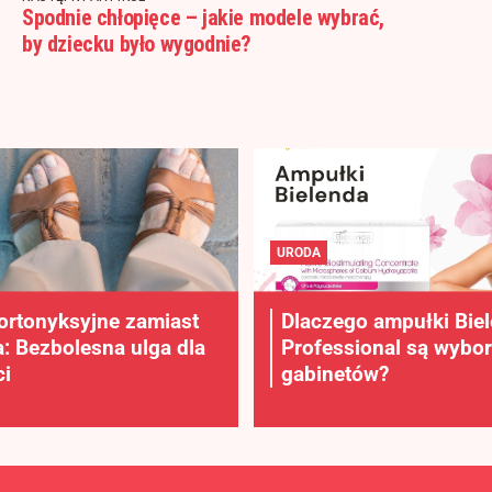
Spodnie chłopięce – jakie modele wybrać,
by dziecku było wygodnie?
URODA
ortonyksyjne zamiast
Dlaczego ampułki Bie
a: Bezbolesna ulga dla
Professional są wybo
i
gabinetów?