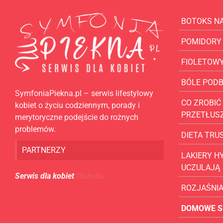
BOTOKS N
POMIDORY
FIOLETOW
BÓLE POD
SymfoniaPiekna.pl – serwis lifestylowy
CO ZROBIĆ 
kobiet o życiu codziennym, porady i
PRZETŁUS
merytoryczne podejście do rożnych
problemów.
DIETA TR
PARTNERZY
LAKIERY H
UCZULAJĄ
Serwis dla kobiet
Mabella
ROZJAŚNI
DOMOWE S