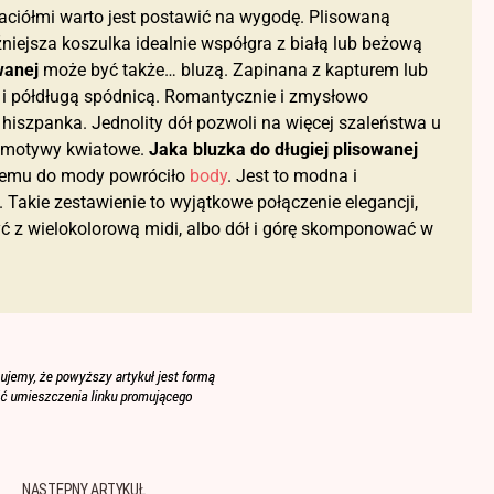
jaciółmi warto jest postawić na wygodę. Plisowaną
niejsza koszulka idealnie współgra z białą lub beżową
wanej
może być także… bluzą. Zapinana z kapturem lub
ą i półdługą spódnicą. Romantycznie i zmysłowo
 hiszpanka. Jednolity dół pozwoli na więcej szaleństwa u
w motywy kwiatowe.
Jaka bluzka do długiej plisowanej
 temu do mody powróciło
body
. Jest to modna i
 Takie zestawienie to wyjątkowe połączenie elegancji,
yć z wielokolorową midi, albo dół i górę skomponować w
NASTĘPNY ARTYKUŁ