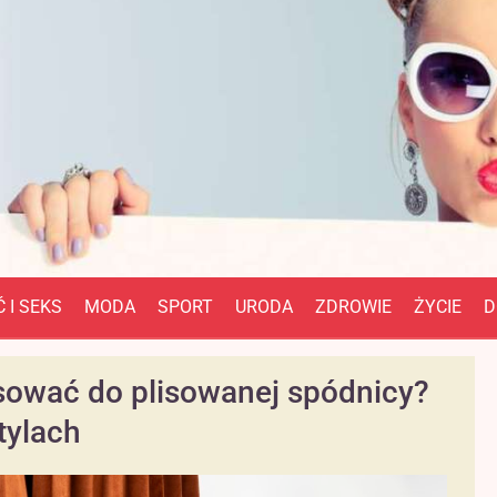
 I SEKS
MODA
SPORT
URODA
ZDROWIE
ŻYCIE
D
asować do plisowanej spódnicy?
tylach