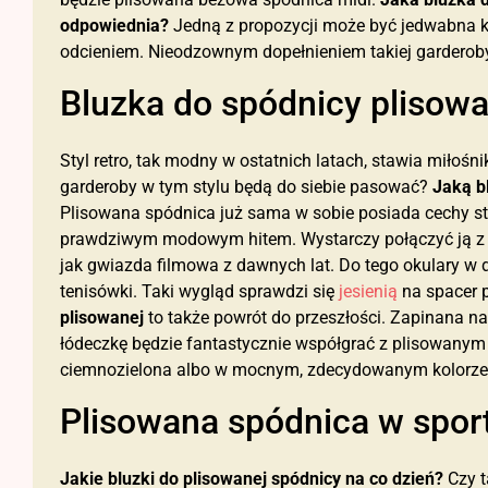
odpowiednia?
Jedną z propozycji może być jedwabna k
odcieniem. Nieodzownym dopełnieniem takiej garderoby
Bluzka do spódnicy plisowan
Styl retro, tak modny w ostatnich latach, stawia miło
garderoby w tym stylu będą do siebie pasować?
Jaką b
Plisowana spódnica już sama w sobie posiada cechy styl
prawdziwym modowym hitem. Wystarczy połączyć ją z pó
jak gwiazda filmowa z dawnych lat. Do tego okulary w 
tenisówki. Taki wygląd sprawdzi się
jesienią
na spacer 
plisowanej
to także powrót do przeszłości. Zapinana na
łódeczkę będzie fantastycznie współgrać z plisowanym
ciemnozielona albo w mocnym, zdecydowanym kolorze
Plisowana spódnica w sport
Jakie bluzki do plisowanej spódnicy
na co dzień?
Czy t