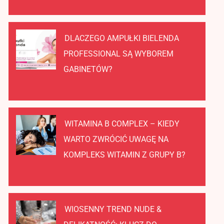
DLACZEGO AMPUŁKI BIELENDA
PROFESSIONAL SĄ WYBOREM
GABINETÓW?
WITAMINA B COMPLEX – KIEDY
WARTO ZWRÓCIĆ UWAGĘ NA
KOMPLEKS WITAMIN Z GRUPY B?
WIOSENNY TREND NUDE &