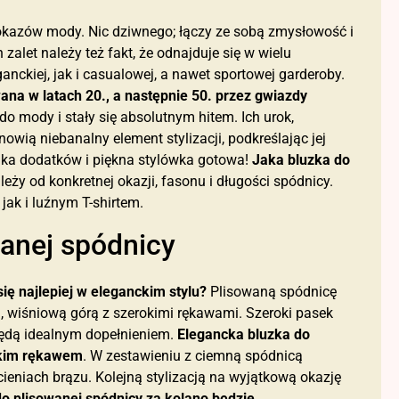
okazów mody. Nic dziwnego; łączy ze sobą zmysłowość i
 zalet należy też fakt, że odnajduje się w wielu
nckiej, jak i casualowej, a nawet sportowej garderoby.
na w latach 20., a następnie 50. przez gwiazdy
o mody i stały się absolutnym hitem. Ich urok,
owią niebanalny element stylizacji, podkreślając jej
lka dodatków i piękna stylówka gotowa!
Jaka bluzka do
eży od konkretnej okazji, fasonu i długości spódnicy.
jak i luźnym T-shirtem.
wanej spódnicy
ię najlepiej w eleganckim stylu?
Plisowaną spódnicę
 wiśniową górą z szerokimi rękawami. Szeroki pasek
 będą idealnym dopełnieniem.
Elegancka bluzka do
ótkim rękawem
. W zestawieniu z ciemną spódnicą
ieniach brązu. Kolejną stylizacją na wyjątkową okazję
o plisowanej spódnicy za kolano będzie