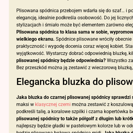
Plisowana spódnica przebojem wdarła się do szaf… i p
elegancję, idealnie podkreśla osobowość. Do jej licznych
stylizacjach i śmiało może być elementem zarówno elega
Plisowana spódnica to klasa sama w sobie, wypromowa
wielkiego ekranu.
Spódnice plisowane wróciły obecnie d
praktyczność i wygodę docenia coraz więcej kobiet. Stan
wyjątkowość. Wystarczy dobrać odpowiednią bluzkę, ki
plisowanej spódnicy będzie odpowiednia?
Wszystko zal
Bez przeszkód można ją zestawić z wieczorową bluzką, 
Elegancka bluzka do pliso
Jaka bluzka do czarnej plisowanej spódnicy sprawdzi s
maksi w
klasycznej czerni
można zestawić z koszulową,
podkreśli talię, a koralowe szpilki i czarna kopertówka
plisowanej spódnicy to także półgolf z długim lub kr
najlepszy będzie gładki w pastelowym kolorze lub w odc
będzie plisowana beżowa spódnica midi.
Jaka bluzka d