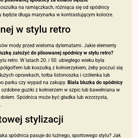
oszulka na ramiączkach, różniąca się od spódnicy
 będzie długa marynarka w kontrastującym kolorze.
ej w stylu retro
śników mody przed wieloma dylematami. Jakie elementy
luzkę założyć do plisowanej spódnicy w stylu retro?
u retro. W latach 20. i 50. ubiegłego wieku była
łgolfem lub koszulką z kołnierzykiem, żeby poczuć się
dużych oprawkach, torba listonoszka i czółenka lub
po parku czy wypad na zakupy.
Biała bluzka do spódnicy
 ozdobne guziki z kołnierzem w szpic lub bawełniana w
 dołem. Spódnica może być gładka lub wzorzysta,
.
owej stylizacji
aka spódnica pasuje do luźnego, sportowego stylu? Jak