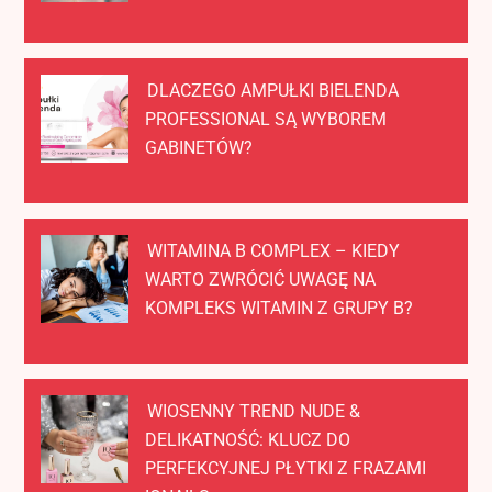
DLACZEGO AMPUŁKI BIELENDA
PROFESSIONAL SĄ WYBOREM
GABINETÓW?
WITAMINA B COMPLEX – KIEDY
WARTO ZWRÓCIĆ UWAGĘ NA
KOMPLEKS WITAMIN Z GRUPY B?
WIOSENNY TREND NUDE &
DELIKATNOŚĆ: KLUCZ DO
PERFEKCYJNEJ PŁYTKI Z FRAZAMI