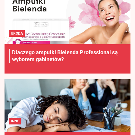
URODA
Dlaczego ampułki Bielenda Professional są
wyborem gabinetów?
INNE