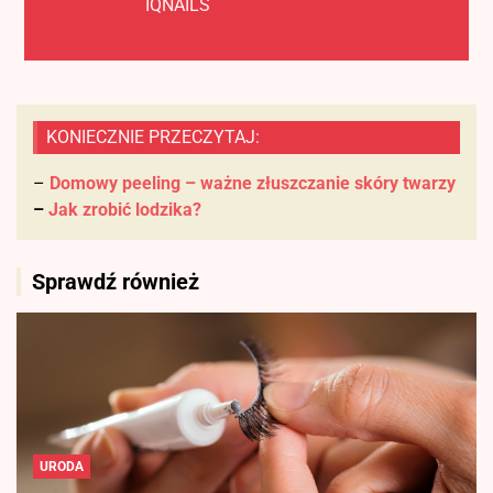
IQNAILS
KONIECZNIE PRZECZYTAJ:
–
Domowy peeling – ważne złuszczanie skóry twarzy
–
Jak zrobić lodzika?
Sprawdź również
URODA