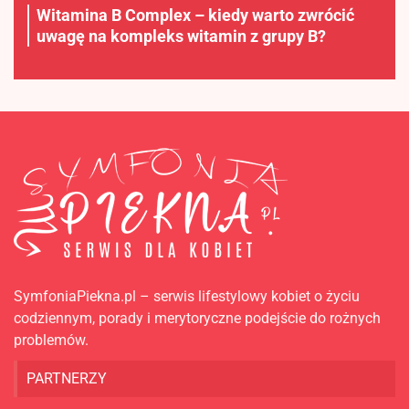
Witamina B Complex – kiedy warto zwrócić
uwagę na kompleks witamin z grupy B?
SymfoniaPiekna.pl – serwis lifestylowy kobiet o życiu
codziennym, porady i merytoryczne podejście do rożnych
problemów.
PARTNERZY