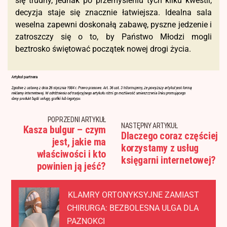
się trudny, jednak po przemyśleniu tych kilku kwestii,
decyzja staje się znacznie łatwiejsza. Idealna sala
weselna zapewni doskonałą zabawę, pyszne jedzenie i
zatroszczy się o to, by Państwo Młodzi mogli
beztrosko świętować początek nowej drogi życia.
POPRZEDNI ARTYKUŁ
NASTĘPNY ARTYKUŁ
Kasza bulgur – czym
Dlaczego coraz częściej
jest, jakie ma
korzystamy z usług
właściwości i kto
księgarni internetowej?
powinien ją jeść?
KLAMRY ORTONYKSYJNE ZAMIAST
CHIRURGA: BEZBOLESNA ULGA DLA
PAZNOKCI