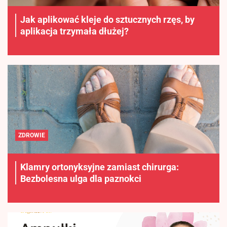
Jak aplikować kleje do sztucznych rzęs, by
aplikacja trzymała dłużej?
ZDROWIE
Klamry ortonyksyjne zamiast chirurga:
Bezbolesna ulga dla paznokci