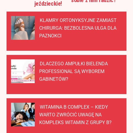
sobie z nim radzić?
jeździeckie!
KLAMRY ORTONYKSYJNE ZAMIAST
CHIRURGA: BEZBOLESNA ULGA DLA
PAZNOKCI
DLACZEGO AMPUŁKI BIELENDA
PROFESSIONAL SĄ WYBOREM
GABINETÓW?
WITAMINA B COMPLEX – KIEDY
WARTO ZWRÓCIĆ UWAGĘ NA
KOMPLEKS WITAMIN Z GRUPY B?