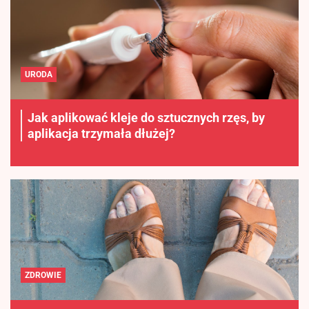
URODA
Jak aplikować kleje do sztucznych rzęs, by
aplikacja trzymała dłużej?
ZDROWIE