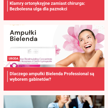
Klamry ortonyksyjne zamiast chirurga:
Bezbolesna ulga dla paznokci
URODA
Dlaczego ampułki Bielenda Professional są
wyborem gabinetów?