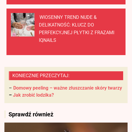
WIOSENNY TREND NUDE &
DELIKATNOŚĆ: KLUCZ DO
PERFEKCYJNEJ PŁYTKI Z FRAZAMI
IQNAILS
KONIECZNIE PRZECZYTAJ:
–
Domowy peeling – ważne złuszczanie skóry twarzy
–
Jak zrobić lodzika?
Sprawdź również