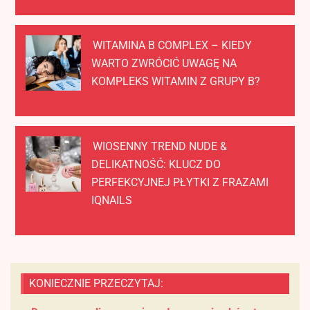
WITAMINA B COMPLEX – KIEDY
WARTO ZWRÓCIĆ UWAGĘ NA
KOMPLEKS WITAMIN Z GRUPY B?
WIOSENNY TREND NUDE &
DELIKATNOŚĆ: KLUCZ DO
PERFEKCYJNEJ PŁYTKI Z FRAZAMI
IQNAILS
KONIECZNIE PRZECZYTAJ: