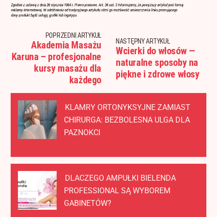
POPRZEDNI ARTYKUŁ
NASTĘPNY ARTYKUŁ
Akademia Masażu
Wcierki do włosów —
Karuna – profesjonalne
naturalne sposoby na
kursy masażu dla
piękne i zdrowe włosy
każdego
KLAMRY ORTONYKSYJNE ZAMIAST
CHIRURGA: BEZBOLESNA ULGA DLA
PAZNOKCI
DLACZEGO AMPUŁKI BIELENDA
PROFESSIONAL SĄ WYBOREM
GABINETÓW?