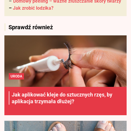
–
Domowy peeling – ważne złuszczanie skóry twarzy
–
Jak zrobić lodzika?
Sprawdź również
URODA
Jak aplikować kleje do sztucznych rzęs, by
aplikacja trzymała dłużej?