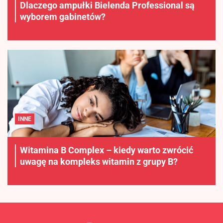
Dlaczego ampułki Bielenda Professional są
wyborem gabinetów?
INNE
Witamina B Complex – kiedy warto zwrócić
uwagę na kompleks witamin z grupy B?