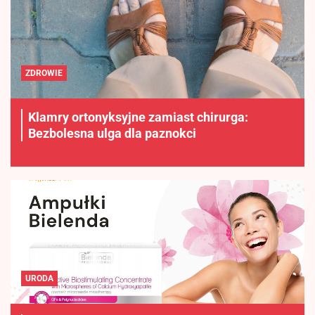
ZDROWIE
Klamry ortonyksyjne zamiast chirurga:
Bezbolesna ulga dla paznokci
URODA