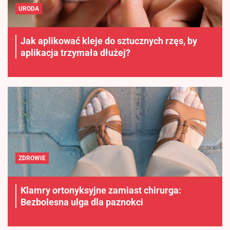
URODA
Jak aplikować kleje do sztucznych rzęs, by
aplikacja trzymała dłużej?
ZDROWIE
Klamry ortonyksyjne zamiast chirurga:
Bezbolesna ulga dla paznokci