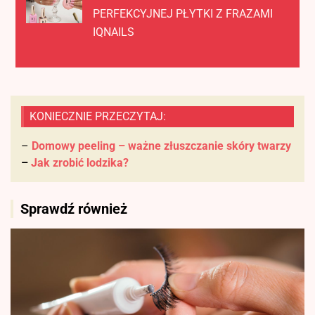
PERFEKCYJNEJ PŁYTKI Z FRAZAMI
IQNAILS
KONIECZNIE PRZECZYTAJ:
–
Domowy peeling – ważne złuszczanie skóry twarzy
–
Jak zrobić lodzika?
Sprawdź również