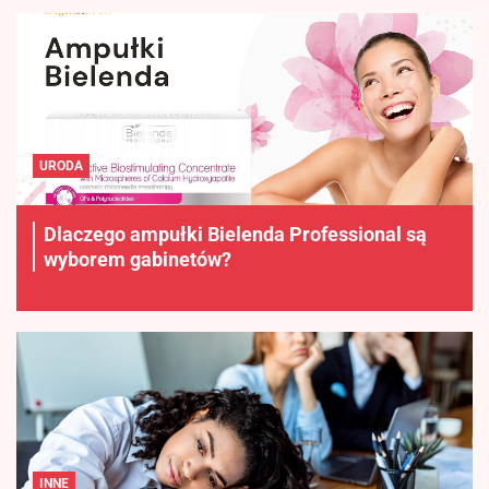
URODA
Dlaczego ampułki Bielenda Professional są
wyborem gabinetów?
INNE