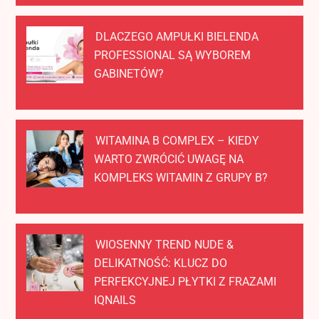
DLACZEGO AMPUŁKI BIELENDA
PROFESSIONAL SĄ WYBOREM
GABINETÓW?
WITAMINA B COMPLEX – KIEDY
WARTO ZWRÓCIĆ UWAGĘ NA
KOMPLEKS WITAMIN Z GRUPY B?
WIOSENNY TREND NUDE &
DELIKATNOŚĆ: KLUCZ DO
PERFEKCYJNEJ PŁYTKI Z FRAZAMI
IQNAILS