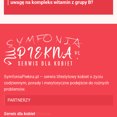
uwagę na kompleks witamin z grupy B?
SymfoniaPiekna.pl – serwis lifestylowy kobiet o życiu
codziennym, porady i merytoryczne podejście do rożnych
problemów.
PARTNERZY
Serwis dla kobiet
Mabella