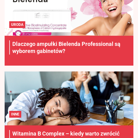
URODA
Dlaczego ampułki Bielenda Professional są
wyborem gabinetów?
INNE
Witamina B Complex – kiedy warto zwrócić