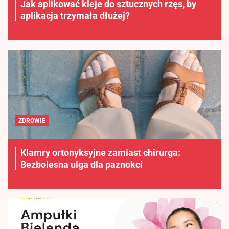
Jak aplikować kleje do sztucznych rzęs, by
aplikacja trzymała dłużej?
ZDROWIE
Klamry ortonyksyjne zamiast chirurga:
Bezbolesna ulga dla paznokci