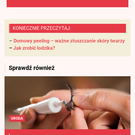
KONIECZNIE PRZECZYTAJ:
–
Domowy peeling – ważne złuszczanie skóry twarzy
–
Jak zrobić lodzika?
Sprawdź również
URODA