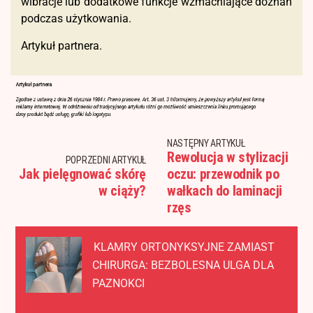
wibracje lub dodatkowe funkcje wzmacniające doznań
podczas użytkowania.
Artykuł partnera.
NASTĘPNY ARTYKUŁ
Rewolucja w stylizacji
POPRZEDNI ARTYKUŁ
Jak pielęgnować skórę
oczu: przewodnik po
w ciąży?
wałkach do laminacji
rzęs
KLAMRY ORTONYKSYJNE ZAMIAST
CHIRURGA: BEZBOLESNA ULGA DLA
PAZNOKCI