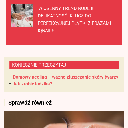
WIOSENNY TREND NUDE &
DELIKATNOŚĆ: KLUCZ DO
PERFEKCYJNEJ PŁYTKI Z FRAZAMI
IQNAILS
KONIECZNIE PRZECZYTAJ:
–
Domowy peeling – ważne złuszczanie skóry twarzy
–
Jak zrobić lodzika?
Sprawdź również