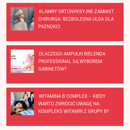
KLAMRY ORTONYKSYJNE ZAMIAST
CHIRURGA: BEZBOLESNA ULGA DLA
PAZNOKCI
DLACZEGO AMPUŁKI BIELENDA
PROFESSIONAL SĄ WYBOREM
GABINETÓW?
WITAMINA B COMPLEX – KIEDY
WARTO ZWRÓCIĆ UWAGĘ NA
KOMPLEKS WITAMIN Z GRUPY B?