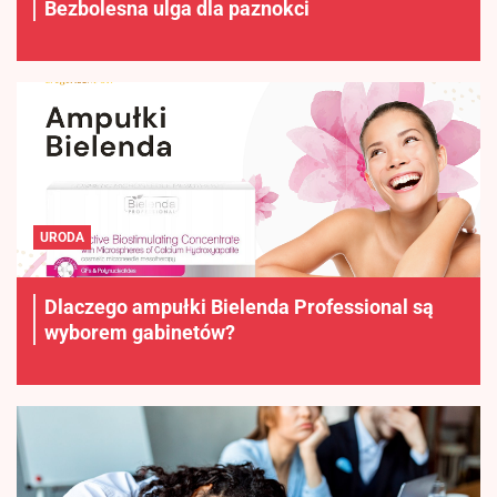
Bezbolesna ulga dla paznokci
URODA
Dlaczego ampułki Bielenda Professional są
wyborem gabinetów?