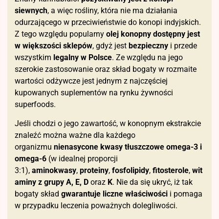
siewnych
, a więc rośliny, która nie ma działania
odurzającego w przeciwieństwie do konopi indyjskich.
Z tego względu popularny
olej konopny dostępny jest
w większości sklepów
, gdyż jest
bezpieczny
i przede
wszystkim
legalny w Polsce
. Ze względu na jego
szerokie zastosowanie oraz skład bogaty w rozmaite
wartości odżywcze jest jednym z najczęściej
kupowanych suplementów na rynku żywności
superfoods.
Jeśli chodzi o jego zawartość, w konopnym ekstrakcie
znaleźć można ważne dla każdego
organizmu
nienasycone kwasy tłuszczowe omega-3 i
omega-6
(w idealnej proporcji
3:1),
aminokwasy
,
proteiny
,
fosfolipidy
,
fitosterole
,
wit
aminy
z grupy A, E, D
oraz
K
. Nie da się ukryć, iż tak
bogaty skład
gwarantuje liczne właściwości
i pomaga
w przypadku leczenia poważnych dolegliwości.