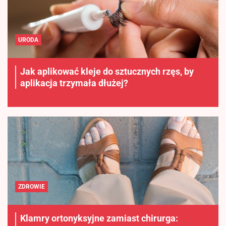
URODA
Jak aplikować kleje do sztucznych rzęs, by
aplikacja trzymała dłużej?
ZDROWIE
Klamry ortonyksyjne zamiast chirurga: