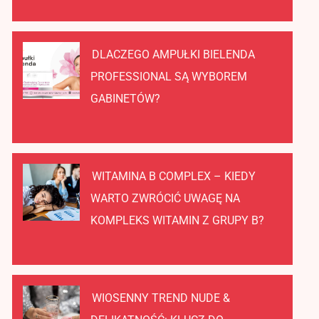
DLACZEGO AMPUŁKI BIELENDA
PROFESSIONAL SĄ WYBOREM
GABINETÓW?
WITAMINA B COMPLEX – KIEDY
WARTO ZWRÓCIĆ UWAGĘ NA
KOMPLEKS WITAMIN Z GRUPY B?
WIOSENNY TREND NUDE &