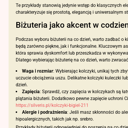
Te przykłady stanowią jedynie wstęp do klasycznych el
charakteryzuje się prostotą, elegancją i uniwersalnym st
Biżuteria jako akcent w codzie
Podczas wyboru biżuterii na co dzień, warto zadbać o ki
będą zarówno piękne, jak i funkcjonalne. Kluczowym asp
która sprawia dyskomfort lub przeszkadza w wykonywa
Dlatego wybierając biżuterię na co dzień, warto zwraca
Waga i rozmiar
: Wybierając kolczyki, unikaj tych z
uczucie obciążenia uszu. Delikatne kolczyki kuleczki l
dzień.
Zapięcia
: Sprawdź, czy zapięcia w kolczykach są łat
plątania biżuterii. Dodatkowo pewne zapięcie uchroni
https://silveris.pl/kolczyki-bigiel-211
Alergie i podrażnienia
: Jeśli masz skłonności do ale
hipoalergicznych, takich jak np. srebro.
Przykłady biżuterii odpowiedniej do noszenia na co dzie