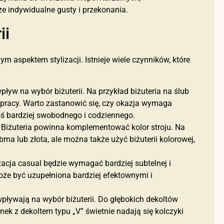
ze indywidualne gusty i przekonania.
ii
nym aspektem stylizacji. Istnieje wiele czynników, które
ływ na wybór biżuterii. Na przykład biżuteria na ślub
do pracy. Warto zastanowić się, czy okazja wymaga
goś bardziej swobodnego i codziennego.
m. Biżuteria powinna komplementować kolor stroju. Na
brna lub złota, ale można także użyć biżuterii kolorowej,
izacja casual będzie wymagać bardziej subtelnej i
może być uzupełniona bardziej efektownymi i
wpływają na wybór biżuterii. Do głębokich dekoltów
nek z dekoltem typu „V” świetnie nadają się kolczyki