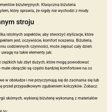
ementów biżuteryjnych. Klasyczna biżuteria
ylem, który sprawia, że ​​nigdy nie wychodzi z mody.
nnym stroju
lka istotnych aspektów, aby stworzyć stylizacje, które
ektem jest, oczywiście, komfort noszenia. Biżuteria,
niu codziennych czynności, może zepsuć cały dzień.
ć uwagę na takie elementy jak:
byt ciężkich lub zbyt dużych, które mogą powodować
ub małe obrączki są często bardziej komfortowe na co
we w obsłudze i nie przyczyniają się do zacinania się lub
 Cię przed przypadkowym zgubieniem kolczyków. Zobacz:
rgii skórnych, wybieraj biżuterię wykonaną z materiałów
ń to: