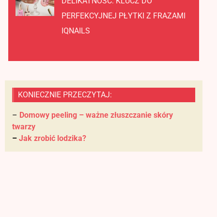
DELIKATNOŚĆ: KLUCZ DO
PERFEKCYJNEJ PŁYTKI Z FRAZAMI
IQNAILS
KONIECZNIE PRZECZYTAJ:
–
Domowy peeling – ważne złuszczanie skóry
twarzy
–
Jak zrobić lodzika?