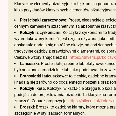
Klasyczne elementy biżuteryjne to te, które są ponadcz
kilka przykładów klasycznych elementów biżuteryjnych:
Pierścionki zaręczynowe
: Proste, eleganckie pier
cennym kamieniem szlachetnym są absolutnie klasyczne.
Kolczyki z cyrkoniami:
Kolczyki z cyrkoniami to trady
wyprodukowany kamień, jest często używana jako imitac
doskonale nadają się na różne okazje, od codziennych p
tradycyjne ozdoby z prawdziwymi diamentami, co sprawia
Ciekawe wzory znajdziesz na:
https://silveris.pl/kolczy
Łańcuszki
: Proste złote, srebrne lub platynowe łań
być noszone samodzielnie lub jako podstawa do zawie
Bransoletki łańcuszkowe
: to cienkie, ozdobne bran
i nadają się zarówno do codziennego noszenia oraz for
Kolczyki koła:
Kolczyki w kształcie okręgu lub koła to
podejścia do projektowania biżuterii. Ta klasyczna for
znaczeń. Zobacz propozycje:
https://silveris.pl/kolczyk
Broszki
: Broszki to ozdobne klamry, które można pr
szczególnie w stylizacjach formalnych.