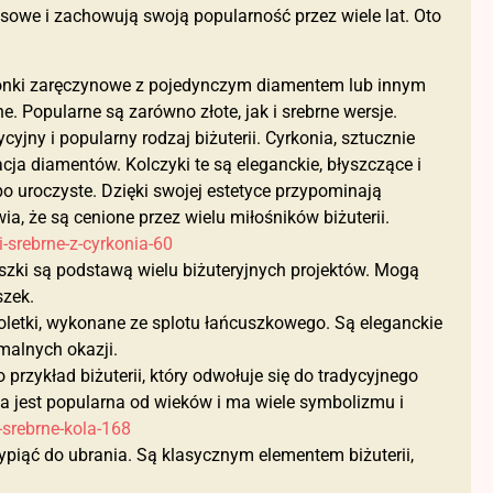
asowe i zachowują swoją popularność przez wiele lat. Oto
ścionki zaręczynowe z pojedynczym diamentem lub innym
 Popularne są zarówno złote, jak i srebrne wersje.
cyjny i popularny rodzaj biżuterii. Cyrkonia, sztucznie
ja diamentów. Kolczyki te są eleganckie, błyszczące i
o uroczyste. Dzięki swojej estetyce przypominają
, że są cenione przez wielu miłośników biżuterii.
ki-srebrne-z-cyrkonia-60
cuszki są podstawą wielu biżuteryjnych projektów. Mogą
szek.
soletki, wykonane ze splotu łańcuszkowego. Są eleganckie
malnych okazji.
 przykład biżuterii, który odwołuje się do tradycyjnego
ma jest popularna od wieków i ma wiele symbolizmu i
i-srebrne-kola-168
zypiąć do ubrania. Są klasycznym elementem biżuterii,