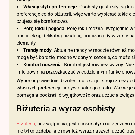
Własny styl i preferencje
: Osobisty gust i styl są 
preferencje co do biżuterii, więc warto wybierać takie e
czujesz się komfortowo.
Porę roku i pogoda
: Porę roku można uwzględnić w w
nosić lekką, delikatną biżuterię, podczas gdy w zimie b
elementy.
Trendy mody
: Aktualne trendy w modzie również mogą
mogą być bardziej modne w danym sezonie, co może s
Komfort noszenia
: Komfort jest również ważny. Niez
i nie powinna przeszkadzać w codziennym funkcjonowa
Wybór odpowiedniej biżuterii do okazji i stroju zależy od
własnych preferencji i indywidualnego gustu. Ważne jest, 
pomagała podkreślić wyjątkowość oraz uczucia związa
Biżuteria a wyraz osobisty
Biżuteria
, bez wątpienia, jest doskonałym narzędziem d
nie tylko ozdoba, ale również wyraz naszych uczuć, pasji,