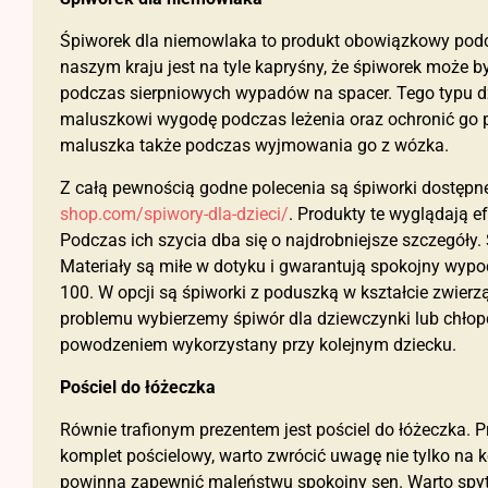
Śpiworek dla niemowlaka to produkt obowiązkowy podc
naszym kraju jest na tyle kapryśny, że śpiworek może b
podczas sierpniowych wypadów na spacer. Tego typu 
maluszkowi wygodę podczas leżenia oraz ochronić go 
maluszka także podczas wyjmowania go z wózka.
Z całą pewnością godne polecenia są śpiworki dostęp
shop.com/spiwory-dla-dzieci/
. Produkty te wyglądają 
Podczas ich szycia dba się o najdrobniejsze szczegóły.
Materiały są miłe w dotyku i gwarantują spokojny wyp
100. W opcji są śpiworki z poduszką w kształcie zwierząte
problemu wybierzemy śpiwór dla dziewczynki lub chłopc
powodzeniem wykorzystany przy kolejnym dziecku.
Pościel do łóżeczka
Równie trafionym prezentem jest pościel do łóżeczka. Pr
komplet pościelowy, warto zwrócić uwagę nie tylko na ko
powinna zapewnić maleństwu spokojny sen. Warto spytać 