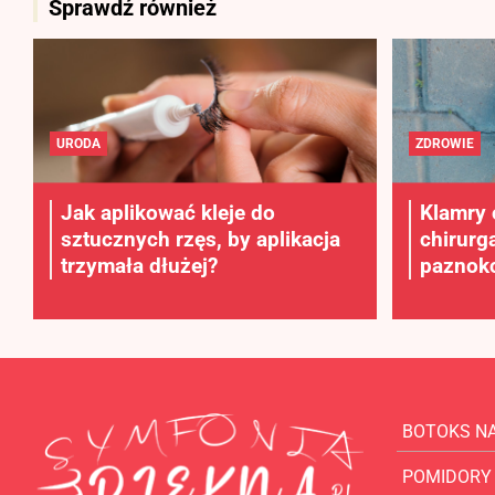
Sprawdź również
URODA
ZDROWIE
Jak aplikować kleje do
Klamry 
sztucznych rzęs, by aplikacja
chirurg
trzymała dłużej?
paznokc
BOTOKS N
POMIDORY