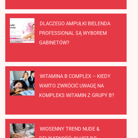
DLACZEGO AMPUŁKI BIELENDA
PROFESSIONAL SĄ WYBOREM
GABINETÓW?
WITAMINA B COMPLEX – KIEDY
WARTO ZWRÓCIĆ UWAGĘ NA
KOMPLEKS WITAMIN Z GRUPY B?
WIOSENNY TREND NUDE &