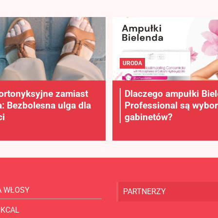
URODA
ortonyksyjne zamiast
Dlaczego ampułki Bie
a: Bezbolesna ulga dla
Professional są wybo
i
gabinetów?
A WŁOSY
PARTNERZY
 KCAL