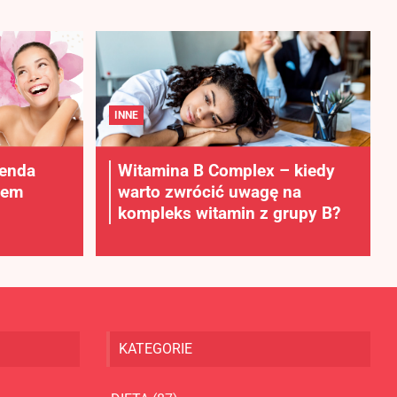
INNE
lenda
Witamina B Complex – kiedy
rem
warto zwrócić uwagę na
kompleks witamin z grupy B?
KATEGORIE