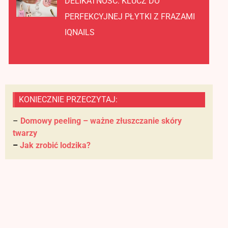
DELIKATNOŚĆ: KLUCZ DO
PERFEKCYJNEJ PŁYTKI Z FRAZAMI
IQNAILS
KONIECZNIE PRZECZYTAJ:
–
Domowy peeling – ważne złuszczanie skóry
twarzy
–
Jak zrobić lodzika?