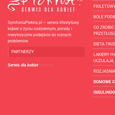
FIOLETOW
BÓLE POD
SymfoniaPiekna.pl – serwis lifestylowy
CO ZROBIĆ 
kobiet o życiu codziennym, porady i
PRZETŁUS
merytoryczne podejście do rożnych
problemów.
DIETA TR
PARTNERZY
LAKIERY H
UCZULAJĄ
Serwis dla kobiet
Mabella
ROZJAŚNI
DOMOWE S
INSULINO