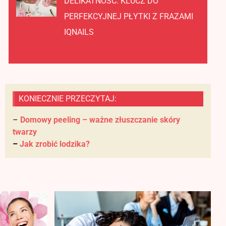
DELIKATNOŚĆ: KLUCZ DO
PERFEKCYJNEJ PŁYTKI Z FRAZAMI
IQNAILS
KONIECZNIE PRZECZYTAJ:
–
Domowy peeling – ważne złuszczanie skóry
twarzy
–
Jak zrobić lodzika?