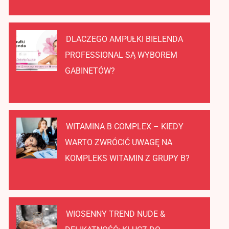
DLACZEGO AMPUŁKI BIELENDA
PROFESSIONAL SĄ WYBOREM
GABINETÓW?
WITAMINA B COMPLEX – KIEDY
WARTO ZWRÓCIĆ UWAGĘ NA
KOMPLEKS WITAMIN Z GRUPY B?
WIOSENNY TREND NUDE &