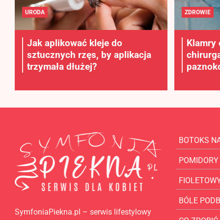
URODA
ZDROWIE
Jak aplikować kleje do
Klamry 
sztucznych rzęs, by aplikacja
chirurg
trzymała dłużej?
paznokc
BOTOKS N
POMIDORY
FIOLETOW
BÓLE POD
SymfoniaPiekna.pl – serwis lifestylowy