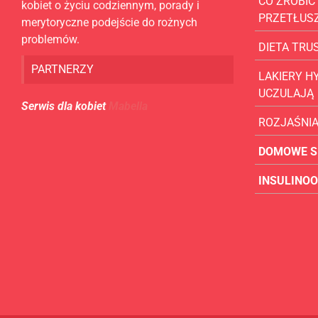
CO ZROBIĆ 
kobiet o życiu codziennym, porady i
PRZETŁUS
merytoryczne podejście do rożnych
problemów.
DIETA TR
PARTNERZY
LAKIERY H
UCZULAJĄ
Serwis dla kobiet
Mabella
ROZJAŚNI
DOMOWE S
INSULINO