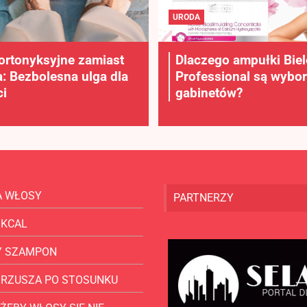
URODA
ortonyksyjne zamiast
Dlaczego ampułki Bie
a: Bezbolesna ulga dla
Professional są wybo
i
gabinetów?
A WŁOSY
PARTNERZY
 KCAL
Y SZAMPON
BRZUSZA PO STOSUNKU