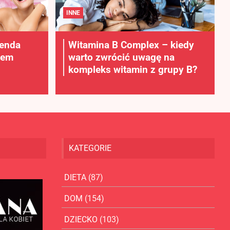
INNE
lenda
Witamina B Complex – kiedy
rem
warto zwrócić uwagę na
kompleks witamin z grupy B?
KATEGORIE
DIETA
(87)
DOM
(154)
DZIECKO
(103)