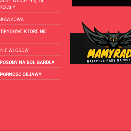
ŻEBY WŁOSY SIĘ NIE
ZCZAŁY
USKAWKOWA
YBRYDOWE KTÓRE NIE
ANIE WŁOSÓW
POSOBY NA BÓL GARDŁA
OPORNOŚĆ OBJAWY