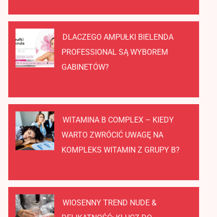
DLACZEGO AMPUŁKI BIELENDA
PROFESSIONAL SĄ WYBOREM
GABINETÓW?
WITAMINA B COMPLEX – KIEDY
WARTO ZWRÓCIĆ UWAGĘ NA
KOMPLEKS WITAMIN Z GRUPY B?
WIOSENNY TREND NUDE &