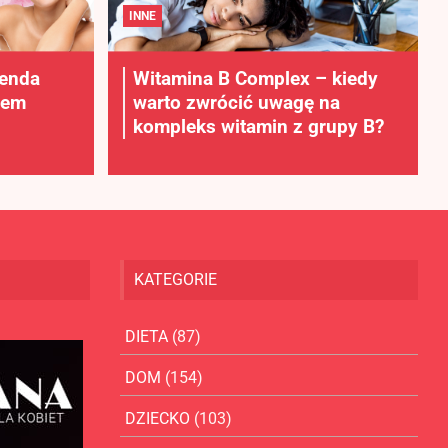
INNE
lenda
Witamina B Complex – kiedy
rem
warto zwrócić uwagę na
kompleks witamin z grupy B?
KATEGORIE
DIETA
(87)
DOM
(154)
DZIECKO
(103)