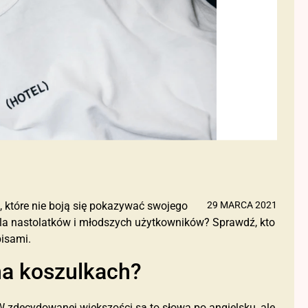
 które nie boją się pokazywać swojego
29 MARCA 2021
 dla nastolatków i młodszych użytkowników? Sprawdź, kto
pisami.
 na koszulkach?
zdecydowanej większości są to słowa po angielsku, ale