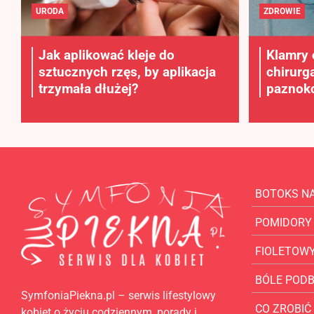
URODA
ZDROWIE
Jak aplikować kleje do
Klamry 
sztucznych rzęs, by aplikacja
chirurg
trzymała dłużej?
paznokc
BOTOKS N
POMIDORY
FIOLETOW
BÓLE POD
SymfoniaPiekna.pl – serwis lifestylowy
CO ZROBIĆ 
kobiet o życiu codziennym, porady i