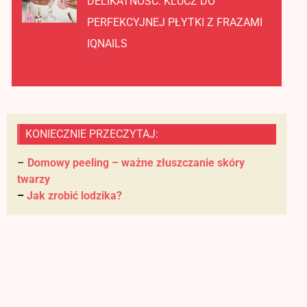
DELIKATNOŚĆ: KLUCZ DO
PERFEKCYJNEJ PŁYTKI Z FRAZAMI
IQNAILS
KONIECZNIE PRZECZYTAJ:
–
Domowy peeling – ważne złuszczanie skóry
twarzy
–
Jak zrobić lodzika?