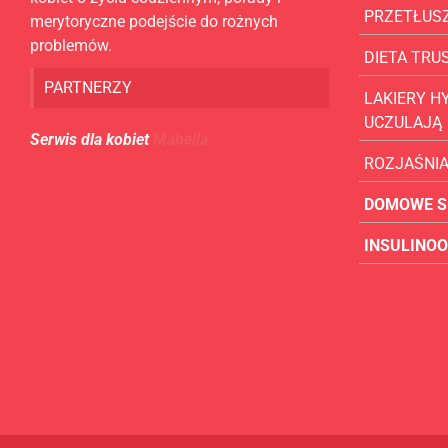
PRZETŁUS
merytoryczne podejście do rożnych
problemów.
DIETA TR
PARTNERZY
LAKIERY H
UCZULAJĄ
Serwis dla kobiet
Mabella
ROZJAŚNI
DOMOWE S
INSULINO