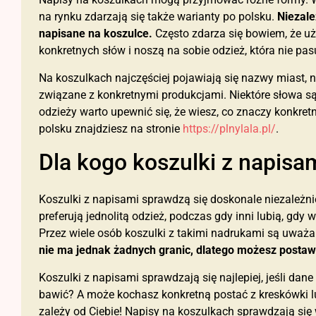
na rynku zdarzają się także warianty po polsku.
Niezależ
napisane na koszulce.
Często zdarza się bowiem, że uż
konkretnych słów i noszą na sobie odzież, która nie pasuj
Na koszulkach najczęściej pojawiają się nazwy miast, 
związane z konkretnymi produkcjami. Niektóre słowa są
odzieży warto upewnić się, że wiesz, co znaczy konkre
polsku znajdziesz na stronie
https://plnylala.pl/
.
Dla kogo koszulki z napisa
Koszulki z napisami sprawdzą się doskonale niezależnie
preferują jednolitą odzież, podczas gdy inni lubią, gdy 
Przez wiele osób koszulki z takimi nadrukami są uważa
nie ma jednak żadnych granic, dlatego możesz postawić
Koszulki z napisami sprawdzają się najlepiej, jeśli dan
bawić? A może kochasz konkretną postać z kreskówki lub
zależy od Ciebie! Napisy na koszulkach sprawdzają się