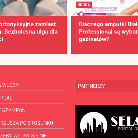
URODA
ortonyksyjne zamiast
Dlaczego ampułki Bie
a: Bezbolesna ulga dla
Professional są wybo
i
gabinetów?
A WŁOSY
PARTNERZY
 KCAL
Y SZAMPON
BRZUSZA PO STOSUNKU
ŻEBY WŁOSY SIĘ NIE