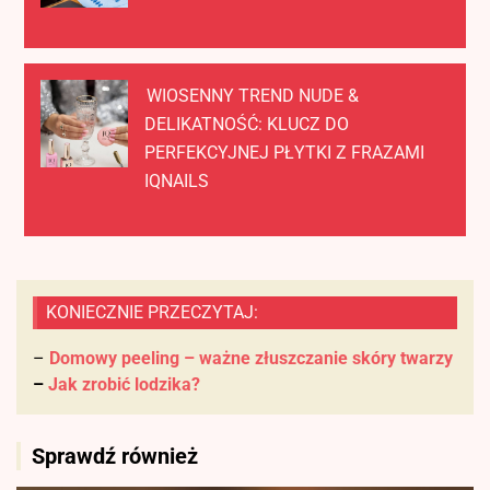
WIOSENNY TREND NUDE &
DELIKATNOŚĆ: KLUCZ DO
PERFEKCYJNEJ PŁYTKI Z FRAZAMI
IQNAILS
KONIECZNIE PRZECZYTAJ:
–
Domowy peeling – ważne złuszczanie skóry twarzy
–
Jak zrobić lodzika?
Sprawdź również