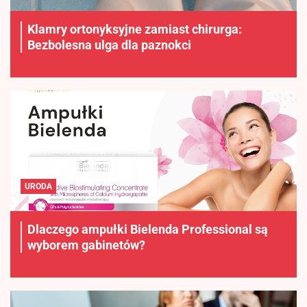
Klamry ortonyksyjne zamiast chirurga:
Bezbolesna ulga dla paznokci
URODA
Dlaczego ampułki Bielenda Professional są
wyborem gabinetów?