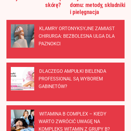
skórę?
domu: metody, składniki
i pielęgnacja
KLAMRY ORTONYKSYJNE ZAMIAST
CHIRURGA: BEZBOLESNA ULGA DLA
PAZNOKCI
DLACZEGO AMPUŁKI BIELENDA
PROFESSIONAL SĄ WYBOREM
GABINETÓW?
WITAMINA B COMPLEX – KIEDY
WARTO ZWRÓCIĆ UWAGĘ NA
KOMPLEKS WITAMIN Z GRUPY B?