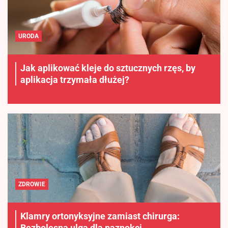
URODA
Jak aplikować kleje do sztucznych rzęs, by
aplikacja trzymała dłużej?
ZDROWIE
Klamry ortonyksyjne zamiast chirurga:
Bezbolesna ulga dla paznokci