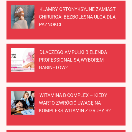
KLAMRY ORTONYKSYJNE ZAMIAST
CHIRURGA: BEZBOLESNA ULGA DLA
PAZNOKCI
DLACZEGO AMPUŁKI BIELENDA
PROFESSIONAL SĄ WYBOREM
GABINETÓW?
WITAMINA B COMPLEX – KIEDY
WARTO ZWRÓCIĆ UWAGĘ NA
KOMPLEKS WITAMIN Z GRUPY B?