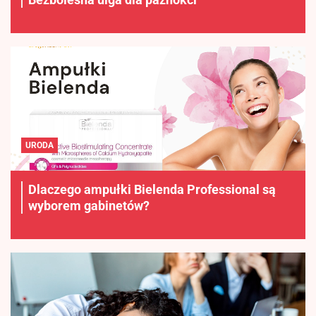
URODA
Dlaczego ampułki Bielenda Professional są
wyborem gabinetów?