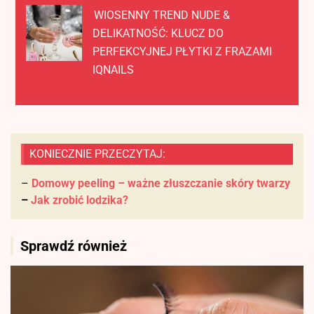
WIOSENNY TREND NUDE &
DELIKATNOŚĆ: KLUCZ DO
PERFEKCYJNEJ PŁYTKI Z FRAZAMI
IQNAILS
KONIECZNIE PRZECZYTAJ:
–
Domowy peeling – ważne złuszczanie skóry twarzy
–
Jak zrobić lodzika?
Sprawdź również