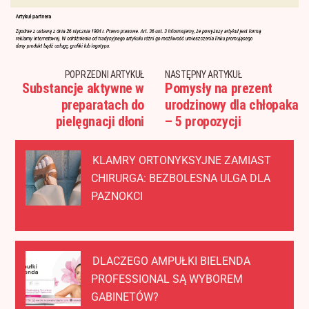
POPRZEDNI ARTYKUŁ
NASTĘPNY ARTYKUŁ
Substancje aktywne w
Pomysły na prezent
preparatach do
urodzinowy dla chłopaka
pielęgnacji dłoni
– 5 propozycji
KLAMRY ORTONYKSYJNE ZAMIAST
CHIRURGA: BEZBOLESNA ULGA DLA
PAZNOKCI
DLACZEGO AMPUŁKI BIELENDA
PROFESSIONAL SĄ WYBOREM
GABINETÓW?