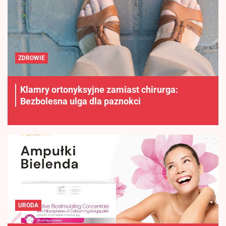
ZDROWIE
Klamry ortonyksyjne zamiast chirurga:
Bezbolesna ulga dla paznokci
URODA