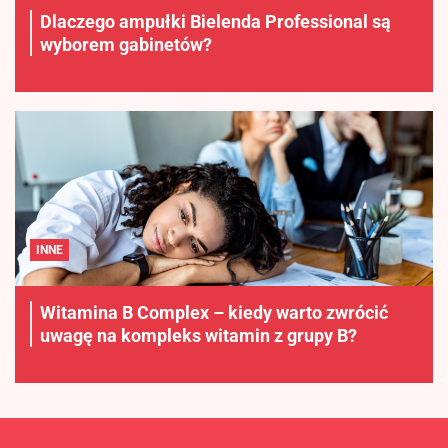
Dlaczego ampułki Bielenda Professional są
wyborem gabinetów?
INNE
Witamina B Complex – kiedy warto zwrócić
uwagę na kompleks witamin z grupy B?