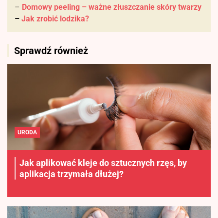
–
Domowy peeling – ważne złuszczanie skóry twarzy
–
Jak zrobić lodzika?
Sprawdź również
URODA
Jak aplikować kleje do sztucznych rzęs, by
aplikacja trzymała dłużej?