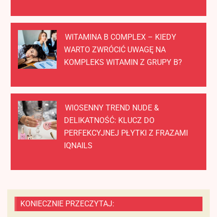
WITAMINA B COMPLEX – KIEDY
WARTO ZWRÓCIĆ UWAGĘ NA
KOMPLEKS WITAMIN Z GRUPY B?
WIOSENNY TREND NUDE &
DELIKATNOŚĆ: KLUCZ DO
PERFEKCYJNEJ PŁYTKI Z FRAZAMI
IQNAILS
KONIECZNIE PRZECZYTAJ: